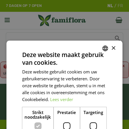
G
7 DAGEN OP 7 OPEN
a
n
a
a
r
c
o
×
n
Deze website maakt gebruik
t
van cookies.
e
DUTCH
x
Fout!
De opgevraagde productpagina is tijdelijk
n
Deze website gebruikt cookies om uw
uitgeschakeld. Ga terug naar het
overzicht
.
FRENCH
t
gebruikerservaring te verbeteren. Door
DUTCH
onze website te gebruiken, stemt u in met
BLIJF ALTIJD OP DE HOOGTE VAN ONZE
alle cookies in overeenstemming met ons
NIEUWSTE PROMOTIES!
Cookiebeleid.
Lees verder
Inschrijven
Strikt
Prestatie
Targeting
noodzakelijk