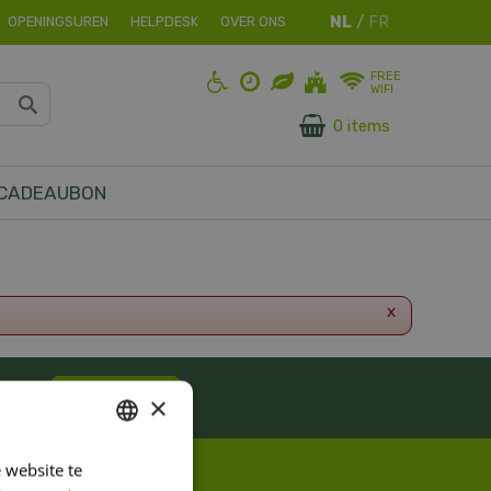
OPENINGSUREN
HELPDESK
OVER ONS
FREE
WIFI
0 items
CADEAUBON
x
ES!
Inschrijven
×
 website te
DUTCH