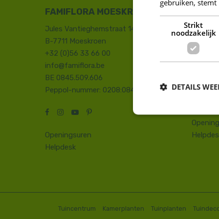
gebruiken, stemt
FAMIFLORA MOESKROEN
FAMIF
Strikt
Jules Vantieghemstraat 14
Duinhoe
noodzakelijk
B-7711 Moeskroen
8660 D
+32 (0)56 33 66 00
+32 (0)
info@famiflora.be
onthaal
BE 0845.509.606
Peppol
DETAILS WE
Peppol-nummer: 0208:0845509606
Opening
Openingsuren
Helpdes
Helpdesk
Tuincentrum
Kamerplanten
Tuinplanten
Tuindeco