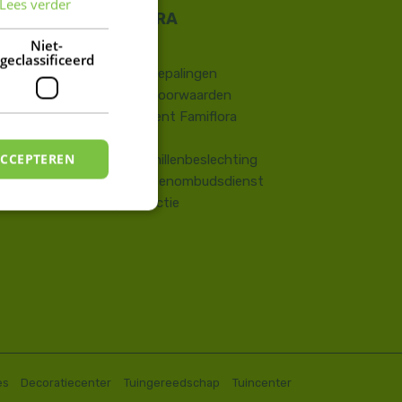
Lees verder
FRENCH
DUTCH
Niet-
Contact
geclassificeerd
​Wettelijke bepalingen
Algemene voorwaarden
Huisreglement Famiflora
Vragen
ACCEPTEREN
Onlinegeschillenbeslechting
Consumentenombudsdienst
Terugroepactie
es
Decoratiecenter
Tuingereedschap
Tuincenter