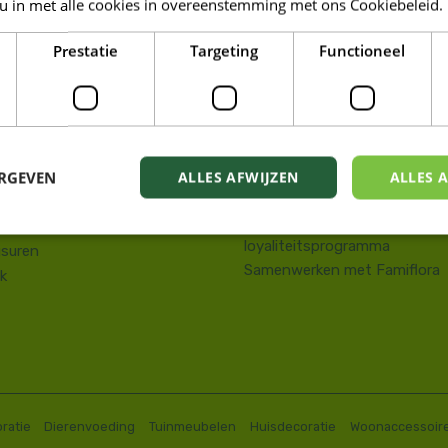
 u in met alle cookies in overeenstemming met ons Cookiebeleid.
LORA DE PANNE
Prestatie
Targeting
Functioneel
Tuin
kstraat 143
Wonen
e Panne
Dieren
58 41 10 08
Famiresto
.depanne@famiflora.be
Foodhall
-nummer: 0208:0845509606
ERGEVEN
ALLES AFWIJZEN
ALLES 
Mobiele applicatie Famiflora
Privacy policy
Voorwaarden Famiflora
loyaliteitsprogramma
suren
Samenwerken met Famiflora
k
ratie
Dierenvoeding
Tuinmeubelen
Huisdecoratie
Woonaccessoir