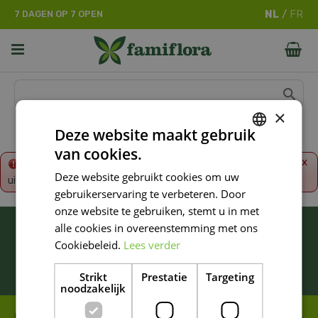
G
7 DAGEN OP 7 OPEN
a
n
a
a
r
c
o
×
n
Deze website maakt gebruik
t
van cookies.
e
DUTCH
x
Fout!
De opgevraagde productpagina is tijdelijk
n
Deze website gebruikt cookies om uw
uitgeschakeld. Ga terug naar het
overzicht
.
FRENCH
t
gebruikerservaring te verbeteren. Door
DUTCH
onze website te gebruiken, stemt u in met
BLIJF ALTIJD OP DE HOOGTE VAN ONZE
alle cookies in overeenstemming met ons
NIEUWSTE PROMOTIES!
Cookiebeleid.
Lees verder
Inschrijven
Strikt
Prestatie
Targeting
noodzakelijk