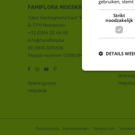
gebruiken, stemt
FAMIFLORA MOESKROEN
FAMIF
Strikt
Jules Vantieghemstraat 14
Duinhoe
noodzakelijk
B-7711 Moeskroen
8660 D
+32 (0)56 33 66 00
+32 (0)
info@famiflora.be
onthaal
BE 0845.509.606
Peppol
DETAILS WE
Peppol-nummer: 0208:0845509606
Opening
Openingsuren
Helpdes
Helpdesk
Tuincentrum
Kamerplanten
Tuinplanten
Tuindeco