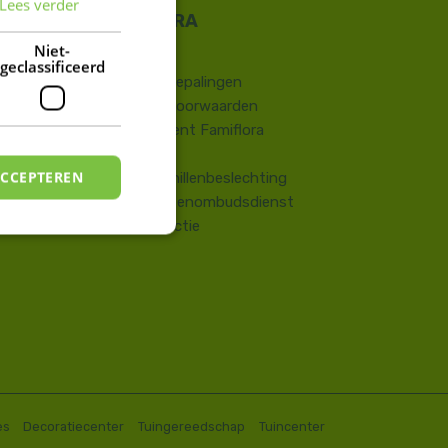
Lees verder
FRENCH
DUTCH
Niet-
Contact
geclassificeerd
​Wettelijke bepalingen
Algemene voorwaarden
Huisreglement Famiflora
Vragen
ACCEPTEREN
Onlinegeschillenbeslechting
Consumentenombudsdienst
Terugroepactie
es
Decoratiecenter
Tuingereedschap
Tuincenter