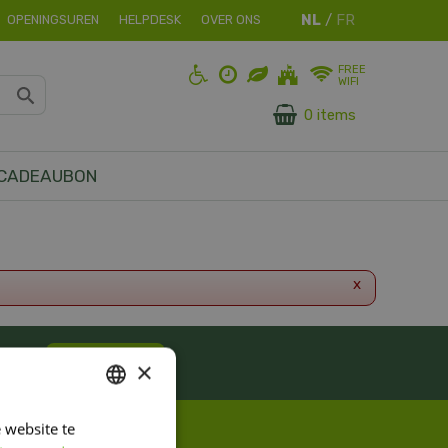
OPENINGSUREN
HELPDESK
OVER ONS
FREE
WIFI
0 items
CADEAUBON
x
ES!
Inschrijven
×
 website te
DUTCH