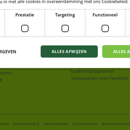
 u in met alle cookies in overeenstemming met ons Cookiebeleid.
LORA DE PANNE
Prestatie
Targeting
Functioneel
Tuin
kstraat 143
Wonen
e Panne
Dieren
58 41 10 08
Famiresto
.depanne@famiflora.be
Foodhall
-nummer: 0208:0845509606
ERGEVEN
ALLES AFWIJZEN
ALLES 
Mobiele applicatie Famiflora
Privacy policy
Voorwaarden Famiflora
loyaliteitsprogramma
suren
Samenwerken met Famiflora
k
ratie
Dierenvoeding
Tuinmeubelen
Huisdecoratie
Woonaccessoir