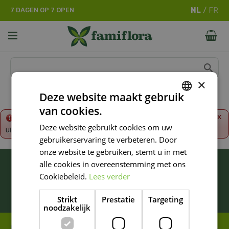
G
7 DAGEN OP 7 OPEN
a
n
a
a
r
c
o
×
n
Deze website maakt gebruik
t
van cookies.
e
DUTCH
x
Fout!
De opgevraagde productpagina is tijdelijk
n
Deze website gebruikt cookies om uw
uitgeschakeld. Ga terug naar het
overzicht
.
FRENCH
t
gebruikerservaring te verbeteren. Door
DUTCH
onze website te gebruiken, stemt u in met
BLIJF ALTIJD OP DE HOOGTE VAN ONZE
alle cookies in overeenstemming met ons
NIEUWSTE PROMOTIES!
Cookiebeleid.
Lees verder
Inschrijven
Strikt
Prestatie
Targeting
noodzakelijk