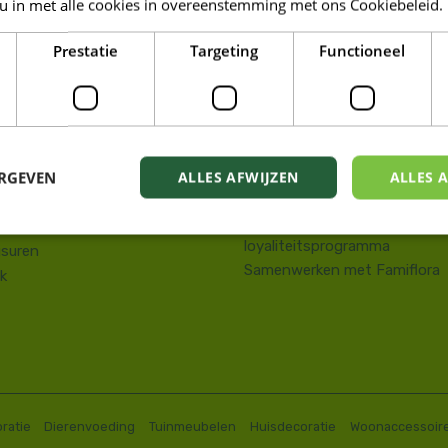
 u in met alle cookies in overeenstemming met ons Cookiebeleid.
LORA DE PANNE
Prestatie
Targeting
Functioneel
Tuin
kstraat 143
Wonen
e Panne
Dieren
58 41 10 08
Famiresto
.depanne@famiflora.be
Foodhall
-nummer: 0208:0845509606
ERGEVEN
ALLES AFWIJZEN
ALLES 
Mobiele applicatie Famiflora
Privacy policy
Voorwaarden Famiflora
loyaliteitsprogramma
suren
Samenwerken met Famiflora
k
ratie
Dierenvoeding
Tuinmeubelen
Huisdecoratie
Woonaccessoir