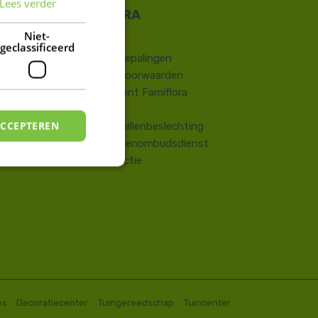
Lees verder
FRENCH
DUTCH
Niet-
Contact
geclassificeerd
​Wettelijke bepalingen
Algemene voorwaarden
Huisreglement Famiflora
Vragen
ACCEPTEREN
Onlinegeschillenbeslechting
Consumentenombudsdienst
Terugroepactie
es
Decoratiecenter
Tuingereedschap
Tuincenter