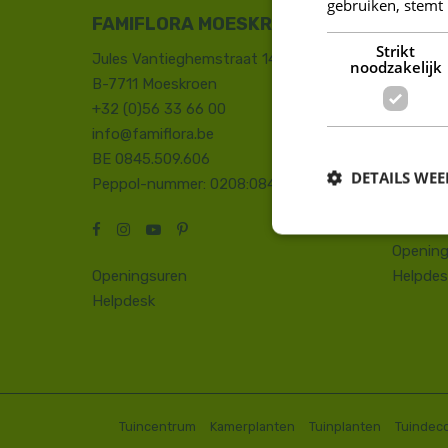
gebruiken, stemt
FAMIFLORA MOESKROEN
FAMIF
Strikt
Jules Vantieghemstraat 14
Duinhoe
noodzakelijk
B-7711 Moeskroen
8660 D
+32 (0)56 33 66 00
+32 (0)
info@famiflora.be
onthaal
BE 0845.509.606
Peppol
DETAILS WE
Peppol-nummer: 0208:0845509606
Opening
Openingsuren
Helpdes
Helpdesk
Tuincentrum
Kamerplanten
Tuinplanten
Tuindeco