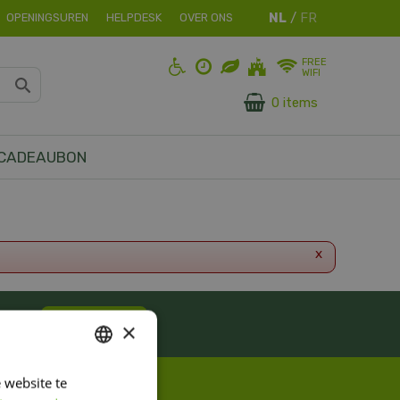
OPENINGSUREN
HELPDESK
OVER ONS
FREE
WIFI
0 items
CADEAUBON
x
ES!
Inschrijven
×
 website te
DUTCH