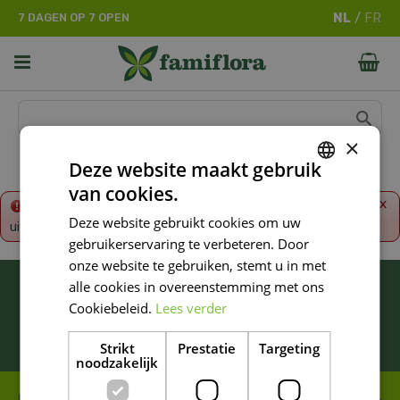
G
7 DAGEN OP 7 OPEN
a
n
a
a
r
c
o
×
n
Deze website maakt gebruik
t
van cookies.
e
DUTCH
x
Fout!
De opgevraagde productpagina is tijdelijk
n
Deze website gebruikt cookies om uw
uitgeschakeld. Ga terug naar het
overzicht
.
FRENCH
t
gebruikerservaring te verbeteren. Door
DUTCH
onze website te gebruiken, stemt u in met
BLIJF ALTIJD OP DE HOOGTE VAN ONZE
alle cookies in overeenstemming met ons
NIEUWSTE PROMOTIES!
Cookiebeleid.
Lees verder
Inschrijven
Strikt
Prestatie
Targeting
noodzakelijk