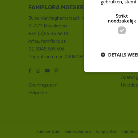
gebruiken, stemt
FAMIFLORA MOESKROEN
FAMIF
Strikt
Jules Vantieghemstraat 14
Duinhoe
noodzakelijk
B-7711 Moeskroen
8660 D
+32 (0)56 33 66 00
+32 (0)
info@famiflora.be
onthaal
BE 0845.509.606
Peppol
DETAILS WE
Peppol-nummer: 0208:0845509606
Opening
Openingsuren
Helpdes
Helpdesk
Tuincentrum
Kamerplanten
Tuinplanten
Tuindeco