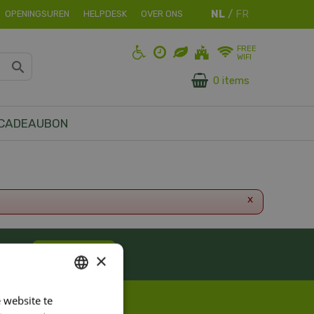
OPENINGSUREN
HELPDESK
OVER ONS
FREE
WIFI
0 items
CADEAUBON
x
ES!
Inschrijven
×
 website te
DUTCH