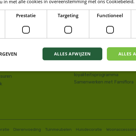
 u in met alle cookies in overeenstemming met ons Cookiebeleid.
LORA DE PANNE
Prestatie
Targeting
Functioneel
Tuin
kstraat 143
Wonen
e Panne
Dieren
58 41 10 08
Famiresto
.depanne@famiflora.be
Foodhall
-nummer: 0208:0845509606
ERGEVEN
ALLES AFWIJZEN
ALLES 
Mobiele applicatie Famiflora
Privacy policy
Voorwaarden Famiflora
loyaliteitsprogramma
suren
Samenwerken met Famiflora
k
ratie
Dierenvoeding
Tuinmeubelen
Huisdecoratie
Woonaccessoir