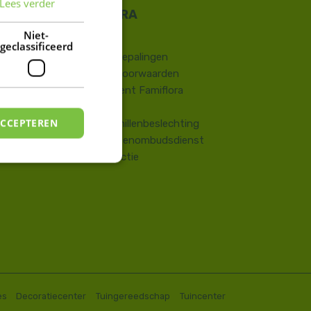
Lees verder
FRENCH
DUTCH
Niet-
Contact
geclassificeerd
​Wettelijke bepalingen
Algemene voorwaarden
Huisreglement Famiflora
Vragen
ACCEPTEREN
Onlinegeschillenbeslechting
Consumentenombudsdienst
Terugroepactie
es
Decoratiecenter
Tuingereedschap
Tuincenter