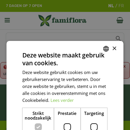
G
7 DAGEN OP 7 OPEN
a
n
a
a
r
c
o
×
n
Deze website maakt gebruik
t
van cookies.
e
DUTCH
x
Fout!
De opgevraagde productpagina is tijdelijk
n
Deze website gebruikt cookies om uw
uitgeschakeld. Ga terug naar het
overzicht
.
FRENCH
t
gebruikerservaring te verbeteren. Door
DUTCH
onze website te gebruiken, stemt u in met
BLIJF ALTIJD OP DE HOOGTE VAN ONZE
alle cookies in overeenstemming met ons
NIEUWSTE PROMOTIES!
Cookiebeleid.
Lees verder
Inschrijven
Strikt
Prestatie
Targeting
noodzakelijk