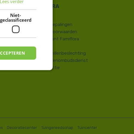
Lees verder
FRENCH
DUTCH
Niet-
Contact
geclassificeerd
​Wettelijke bepalingen
Algemene voorwaarden
Huisreglement Famiflora
Vragen
ACCEPTEREN
Onlinegeschillenbeslechting
Consumentenombudsdienst
Terugroepactie
es
Decoratiecenter
Tuingereedschap
Tuincenter