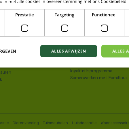
 u in met alle cookies in overeenstemming met ons Cookiebeleid.
LORA DE PANNE
Prestatie
Targeting
Functioneel
Tuin
kstraat 143
Wonen
e Panne
Dieren
58 41 10 08
Famiresto
.depanne@famiflora.be
Foodhall
-nummer: 0208:0845509606
ERGEVEN
ALLES AFWIJZEN
ALLES 
Mobiele applicatie Famiflora
Privacy policy
Voorwaarden Famiflora
loyaliteitsprogramma
suren
Samenwerken met Famiflora
k
ratie
Dierenvoeding
Tuinmeubelen
Huisdecoratie
Woonaccessoir