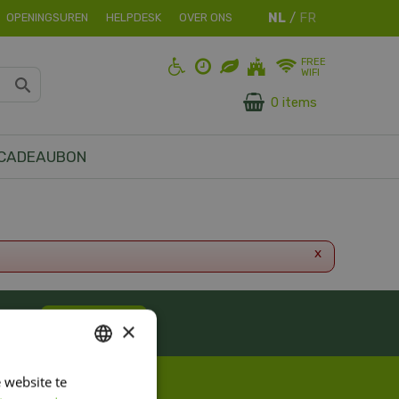
OPENINGSUREN
HELPDESK
OVER ONS
FREE
WIFI
0 items
CADEAUBON
x
ES!
Inschrijven
×
 website te
DUTCH