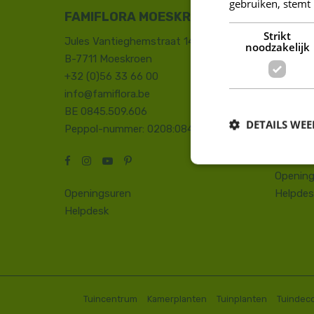
gebruiken, stemt
FAMIFLORA MOESKROEN
FAMIF
Strikt
Jules Vantieghemstraat 14
Duinhoe
noodzakelijk
B-7711 Moeskroen
8660 D
+32 (0)56 33 66 00
+32 (0)
info@famiflora.be
onthaal
BE 0845.509.606
Peppol
DETAILS WE
Peppol-nummer: 0208:0845509606
Opening
Openingsuren
Helpdes
Helpdesk
Tuincentrum
Kamerplanten
Tuinplanten
Tuindeco