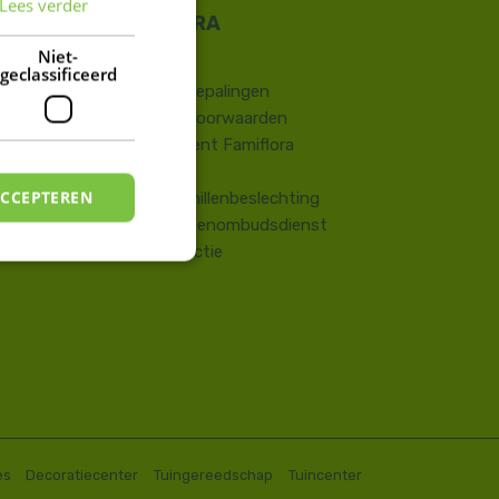
Lees verder
FRENCH
DUTCH
Niet-
Contact
geclassificeerd
​Wettelijke bepalingen
Algemene voorwaarden
Huisreglement Famiflora
Vragen
ACCEPTEREN
Onlinegeschillenbeslechting
Consumentenombudsdienst
Terugroepactie
es
Decoratiecenter
Tuingereedschap
Tuincenter