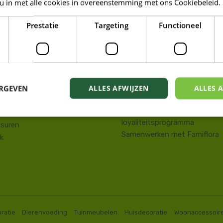
 u in met alle cookies in overeenstemming met ons Cookiebeleid.
LORA DE PANNE
Prestatie
Targeting
Functioneel
Tuin
kstraat 143
Wonen
e Panne
Dieren
58 41 10 08
Famiresto
.depanne@famiflora.be
Foodhall
-nummer: 0208:0845509606
ERGEVEN
ALLES AFWIJZEN
ALLES 
Mobiele applicatie Famiflora
Privacy policy
Voorwaarden Famiflora
loyaliteitsprogramma
suren
Samenwerken met Famiflora
k
ratie
Dierenvoeding
Tuinmeubelen
Huisdecoratie
Woonaccessoir