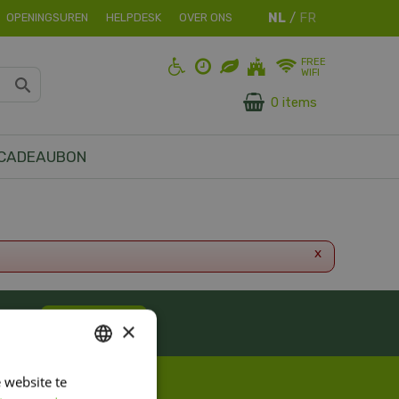
OPENINGSUREN
HELPDESK
OVER ONS
FREE
WIFI
0 items
CADEAUBON
x
ES!
Inschrijven
×
 website te
DUTCH