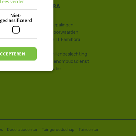
Lees verder
FRENCH
DUTCH
Niet-
Contact
geclassificeerd
​Wettelijke bepalingen
Algemene voorwaarden
Huisreglement Famiflora
Vragen
ACCEPTEREN
Onlinegeschillenbeslechting
Consumentenombudsdienst
Terugroepactie
es
Decoratiecenter
Tuingereedschap
Tuincenter