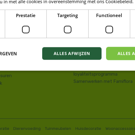
 u in met alle cookies in overeenstemming met ons Cookiebeleid.
LORA DE PANNE
Prestatie
Targeting
Functioneel
Tuin
kstraat 143
Wonen
e Panne
Dieren
58 41 10 08
Famiresto
.depanne@famiflora.be
Foodhall
-nummer: 0208:0845509606
ERGEVEN
ALLES AFWIJZEN
ALLES 
Mobiele applicatie Famiflora
Privacy policy
Voorwaarden Famiflora
loyaliteitsprogramma
suren
Samenwerken met Famiflora
k
ratie
Dierenvoeding
Tuinmeubelen
Huisdecoratie
Woonaccessoir