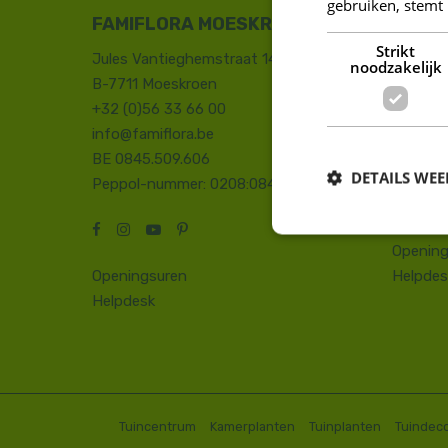
gebruiken, stemt
FAMIFLORA MOESKROEN
FAMIF
Strikt
Jules Vantieghemstraat 14
Duinhoe
noodzakelijk
B-7711 Moeskroen
8660 D
+32 (0)56 33 66 00
+32 (0)
info@famiflora.be
onthaal
BE 0845.509.606
Peppol
DETAILS WE
Peppol-nummer: 0208:0845509606
Opening
Openingsuren
Helpdes
Helpdesk
Tuincentrum
Kamerplanten
Tuinplanten
Tuindeco