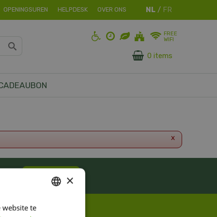
OPENINGSUREN
HELPDESK
OVER ONS
FREE
WIFI
0 items
CADEAUBON
x
ES!
Inschrijven
×
 website te
DUTCH