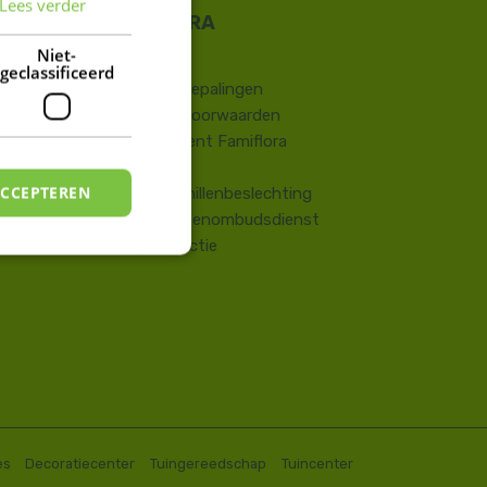
Lees verder
FRENCH
DUTCH
Niet-
Contact
geclassificeerd
​Wettelijke bepalingen
Algemene voorwaarden
Huisreglement Famiflora
Vragen
ACCEPTEREN
Onlinegeschillenbeslechting
Consumentenombudsdienst
Terugroepactie
es
Decoratiecenter
Tuingereedschap
Tuincenter