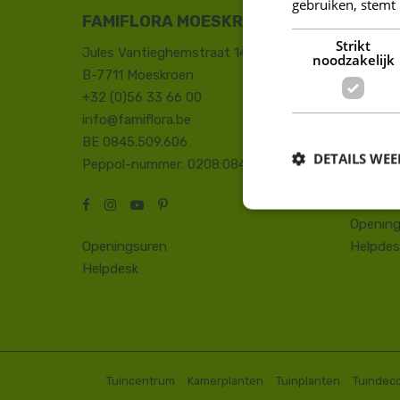
gebruiken, stemt
FAMIFLORA MOESKROEN
FAMIF
Strikt
Jules Vantieghemstraat 14
Duinhoe
noodzakelijk
B-7711 Moeskroen
8660 D
+32 (0)56 33 66 00
+32 (0)
info@famiflora.be
onthaal
BE 0845.509.606
Peppol
DETAILS WE
Peppol-nummer: 0208:0845509606
Opening
Openingsuren
Helpdes
Helpdesk
Tuincentrum
Kamerplanten
Tuinplanten
Tuindeco