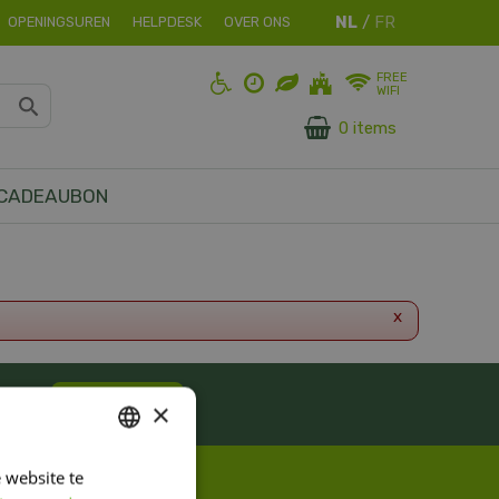
OPENINGSUREN
HELPDESK
OVER ONS
FREE
WIFI
0 items
CADEAUBON
x
ES!
Inschrijven
×
 website te
DUTCH