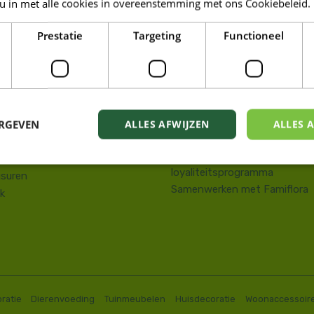
 u in met alle cookies in overeenstemming met ons Cookiebeleid.
LORA DE PANNE
Prestatie
Targeting
Functioneel
Tuin
kstraat 143
Wonen
e Panne
Dieren
58 41 10 08
Famiresto
.depanne@famiflora.be
Foodhall
-nummer: 0208:0845509606
ERGEVEN
ALLES AFWIJZEN
ALLES 
Mobiele applicatie Famiflora
Privacy policy
Voorwaarden Famiflora
loyaliteitsprogramma
suren
Samenwerken met Famiflora
k
ratie
Dierenvoeding
Tuinmeubelen
Huisdecoratie
Woonaccessoir