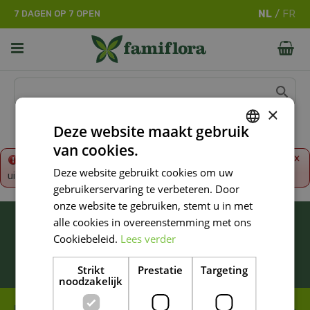
G
7 DAGEN OP 7 OPEN
a
n
a
a
r
c
o
×
n
Deze website maakt gebruik
t
van cookies.
e
DUTCH
x
Fout!
De opgevraagde productpagina is tijdelijk
n
Deze website gebruikt cookies om uw
uitgeschakeld. Ga terug naar het
overzicht
.
FRENCH
t
gebruikerservaring te verbeteren. Door
DUTCH
onze website te gebruiken, stemt u in met
BLIJF ALTIJD OP DE HOOGTE VAN ONZE
alle cookies in overeenstemming met ons
NIEUWSTE PROMOTIES!
Cookiebeleid.
Lees verder
Inschrijven
Strikt
Prestatie
Targeting
noodzakelijk