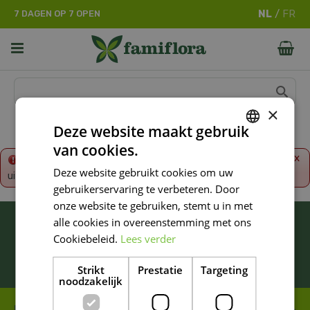
G
7 DAGEN OP 7 OPEN
a
n
a
a
r
c
o
×
n
Deze website maakt gebruik
t
van cookies.
e
DUTCH
x
Fout!
De opgevraagde productpagina is tijdelijk
n
Deze website gebruikt cookies om uw
uitgeschakeld. Ga terug naar het
overzicht
.
FRENCH
t
gebruikerservaring te verbeteren. Door
DUTCH
onze website te gebruiken, stemt u in met
BLIJF ALTIJD OP DE HOOGTE VAN ONZE
alle cookies in overeenstemming met ons
NIEUWSTE PROMOTIES!
Cookiebeleid.
Lees verder
Inschrijven
Strikt
Prestatie
Targeting
noodzakelijk