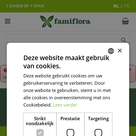
G
7 DAGEN OP 7 OPEN
a
n
a
a
r
c
o
×
n
Deze website maakt gebruik
t
van cookies.
e
DUTCH
x
Fout!
De opgevraagde productpagina is tijdelijk
n
Deze website gebruikt cookies om uw
uitgeschakeld. Ga terug naar het
overzicht
.
FRENCH
t
gebruikerservaring te verbeteren. Door
DUTCH
onze website te gebruiken, stemt u in met
BLIJF ALTIJD OP DE HOOGTE VAN ONZE
alle cookies in overeenstemming met ons
NIEUWSTE PROMOTIES!
Cookiebeleid.
Lees verder
Inschrijven
Strikt
Prestatie
Targeting
noodzakelijk