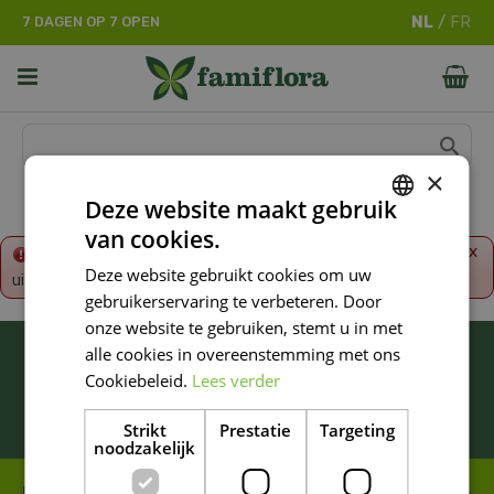
G
7 DAGEN OP 7 OPEN
a
n
a
a
r
c
o
×
n
Deze website maakt gebruik
t
van cookies.
e
DUTCH
x
Fout!
De opgevraagde productpagina is tijdelijk
n
Deze website gebruikt cookies om uw
uitgeschakeld. Ga terug naar het
overzicht
.
FRENCH
t
gebruikerservaring te verbeteren. Door
DUTCH
onze website te gebruiken, stemt u in met
BLIJF ALTIJD OP DE HOOGTE VAN ONZE
alle cookies in overeenstemming met ons
NIEUWSTE PROMOTIES!
Cookiebeleid.
Lees verder
Inschrijven
Strikt
Prestatie
Targeting
noodzakelijk