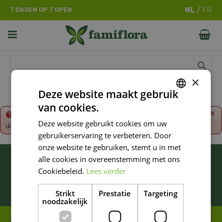
G
7 DAGEN OP 7 OPEN
a
n
a
a
r
c
o
×
n
Deze website maakt gebruik
t
van cookies.
e
DUTCH
x
Fout!
De opgevraagde productpagina is tijdelijk
n
Deze website gebruikt cookies om uw
uitgeschakeld. Ga terug naar het
overzicht
.
FRENCH
t
gebruikerservaring te verbeteren. Door
DUTCH
onze website te gebruiken, stemt u in met
BLIJF ALTIJD OP DE HOOGTE VAN ONZE
alle cookies in overeenstemming met ons
NIEUWSTE PROMOTIES!
Cookiebeleid.
Lees verder
Inschrijven
Strikt
Prestatie
Targeting
noodzakelijk