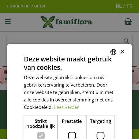
G
7 DAGEN OP 7 OPEN
a
n
a
a
r
c
o
×
n
Deze website maakt gebruik
t
van cookies.
e
DUTCH
x
Fout!
De opgevraagde productpagina is tijdelijk
n
Deze website gebruikt cookies om uw
uitgeschakeld. Ga terug naar het
overzicht
.
FRENCH
t
gebruikerservaring te verbeteren. Door
DUTCH
onze website te gebruiken, stemt u in met
BLIJF ALTIJD OP DE HOOGTE VAN ONZE
alle cookies in overeenstemming met ons
NIEUWSTE PROMOTIES!
Cookiebeleid.
Lees verder
Inschrijven
Strikt
Prestatie
Targeting
noodzakelijk