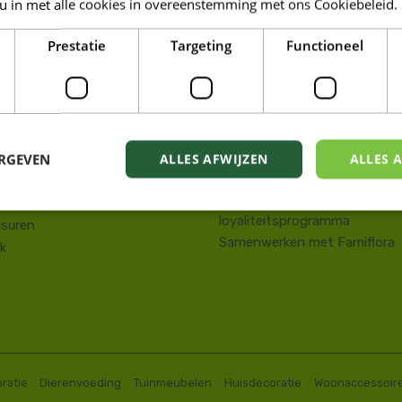
 u in met alle cookies in overeenstemming met ons Cookiebeleid.
LORA DE PANNE
Prestatie
Targeting
Functioneel
Tuin
kstraat 143
Wonen
e Panne
Dieren
58 41 10 08
Famiresto
.depanne@famiflora.be
Foodhall
-nummer: 0208:0845509606
ERGEVEN
ALLES AFWIJZEN
ALLES 
Mobiele applicatie Famiflora
Privacy policy
Voorwaarden Famiflora
loyaliteitsprogramma
suren
Samenwerken met Famiflora
k
ratie
Dierenvoeding
Tuinmeubelen
Huisdecoratie
Woonaccessoir