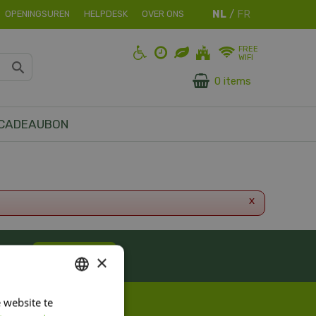
OPENINGSUREN
HELPDESK
OVER ONS
FREE
WIFI
0 items
CADEAUBON
x
ES!
Inschrijven
×
 website te
DUTCH