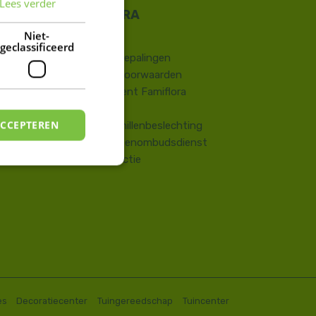
Lees verder
FRENCH
DUTCH
Niet-
Contact
geclassificeerd
​Wettelijke bepalingen
Algemene voorwaarden
Huisreglement Famiflora
Vragen
ACCEPTEREN
Onlinegeschillenbeslechting
Consumentenombudsdienst
Terugroepactie
es
Decoratiecenter
Tuingereedschap
Tuincenter