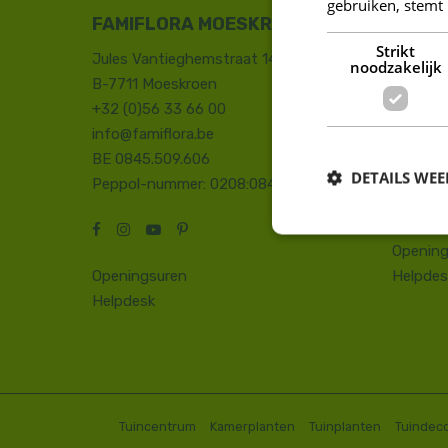
gebruiken, stemt
FAMIFLORA MOESKROEN
FAMIF
Strikt
Jules Vantieghemstraat 14
Duinhoe
noodzakelijk
B-7711 Moeskroen
8660 D
+32 (0)56 33 66 00
+32 (0)
info@famiflora.be
onthaal
BE 0845.509.606
Peppol
DETAILS WE
Peppol-nummer: 0208:0845509606
Opening
Openingsuren
Helpdes
Helpdesk
Tuincentrum
Kamerplanten
Tuinplanten
Tuindeco