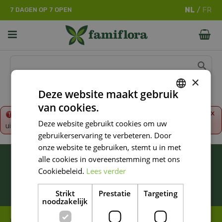
G
7 DAGEN OP 7 OPEN
a
n
a
a
r
c
o
×
n
Deze website maakt gebruik
t
van cookies.
e
DUTCH
x
Fout!
De opgevraagde productpagina is tijdelijk
n
Deze website gebruikt cookies om uw
uitgeschakeld. Ga terug naar het
overzicht
.
FRENCH
t
gebruikerservaring te verbeteren. Door
DUTCH
onze website te gebruiken, stemt u in met
BLIJF ALTIJD OP DE HOOGTE VAN ONZE
alle cookies in overeenstemming met ons
NIEUWSTE PROMOTIES!
Cookiebeleid.
Lees verder
Inschrijven
Strikt
Prestatie
Targeting
noodzakelijk