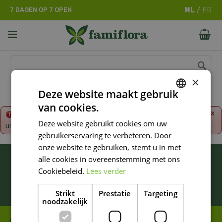
G
7 DAGEN OP 7 OPEN
a
n
a
a
r
c
o
×
n
Deze website maakt gebruik
t
van cookies.
e
DUTCH
x
Fout!
De opgevraagde productpagina is tijdelijk
n
Deze website gebruikt cookies om uw
uitgeschakeld. Ga terug naar het
overzicht
.
FRENCH
t
gebruikerservaring te verbeteren. Door
DUTCH
onze website te gebruiken, stemt u in met
BLIJF ALTIJD OP DE HOOGTE VAN ONZE
alle cookies in overeenstemming met ons
NIEUWSTE PROMOTIES!
Cookiebeleid.
Lees verder
Inschrijven
Strikt
Prestatie
Targeting
noodzakelijk