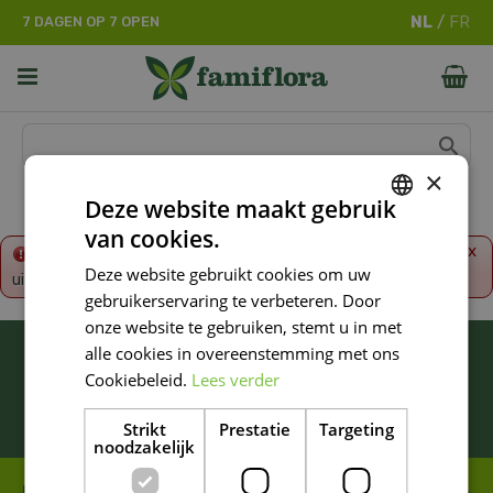
G
7 DAGEN OP 7 OPEN
a
n
a
a
r
c
o
×
n
Deze website maakt gebruik
t
van cookies.
e
DUTCH
x
Fout!
De opgevraagde productpagina is tijdelijk
n
Deze website gebruikt cookies om uw
uitgeschakeld. Ga terug naar het
overzicht
.
FRENCH
t
gebruikerservaring te verbeteren. Door
DUTCH
onze website te gebruiken, stemt u in met
BLIJF ALTIJD OP DE HOOGTE VAN ONZE
alle cookies in overeenstemming met ons
NIEUWSTE PROMOTIES!
Cookiebeleid.
Lees verder
Inschrijven
Strikt
Prestatie
Targeting
noodzakelijk