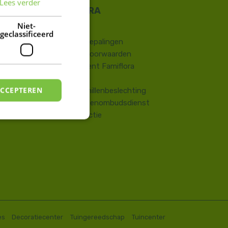
Lees verder
FRENCH
DUTCH
Niet-
Contact
geclassificeerd
​Wettelijke bepalingen
Algemene voorwaarden
Huisreglement Famiflora
Vragen
ACCEPTEREN
Onlinegeschillenbeslechting
Consumentenombudsdienst
Terugroepactie
es
Decoratiecenter
Tuingereedschap
Tuincenter