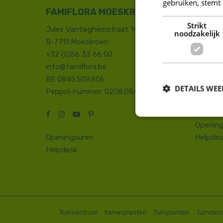
gebruiken, stemt
FAMIFLORA MOESKROEN
FAMIF
Strikt
Jules Vantieghemstraat 14
Duinhoe
noodzakelijk
B-7711 Moeskroen
8660 D
+32 (0)56 33 66 00
+32 (0)
info@famiflora.be
onthaal
BE 0845.509.606
Peppol
DETAILS WE
Peppol-nummer: 0208:0845509606
Opening
Openingsuren
Helpdes
Helpdesk
Tuincentrum
Kamerplanten
Tuinplanten
Tuindeco