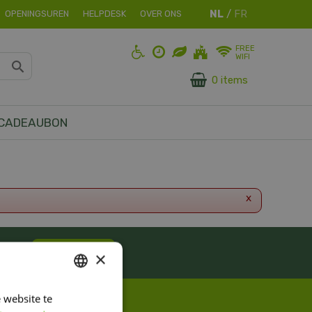
OPENINGSUREN
HELPDESK
OVER ONS
FREE
WIFI
0 items
CADEAUBON
x
ES!
Inschrijven
×
 website te
DUTCH