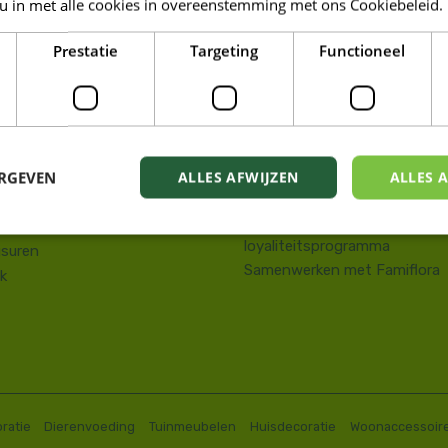
 u in met alle cookies in overeenstemming met ons Cookiebeleid.
LORA DE PANNE
Prestatie
Targeting
Functioneel
Tuin
kstraat 143
Wonen
e Panne
Dieren
58 41 10 08
Famiresto
.depanne@famiflora.be
Foodhall
-nummer: 0208:0845509606
ERGEVEN
ALLES AFWIJZEN
ALLES 
Mobiele applicatie Famiflora
Privacy policy
Voorwaarden Famiflora
loyaliteitsprogramma
suren
Samenwerken met Famiflora
k
ratie
Dierenvoeding
Tuinmeubelen
Huisdecoratie
Woonaccessoir