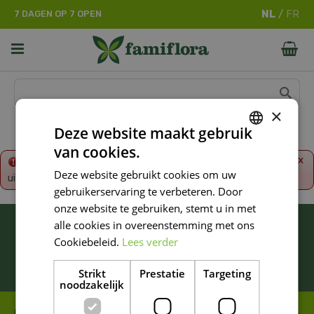
G
7 DAGEN OP 7 OPEN
a
n
a
a
r
c
o
×
n
Deze website maakt gebruik
t
van cookies.
e
DUTCH
x
Fout!
De opgevraagde productpagina is tijdelijk
n
Deze website gebruikt cookies om uw
uitgeschakeld. Ga terug naar het
overzicht
.
FRENCH
t
gebruikerservaring te verbeteren. Door
DUTCH
onze website te gebruiken, stemt u in met
BLIJF ALTIJD OP DE HOOGTE VAN ONZE
alle cookies in overeenstemming met ons
NIEUWSTE PROMOTIES!
Cookiebeleid.
Lees verder
Inschrijven
Strikt
Prestatie
Targeting
noodzakelijk