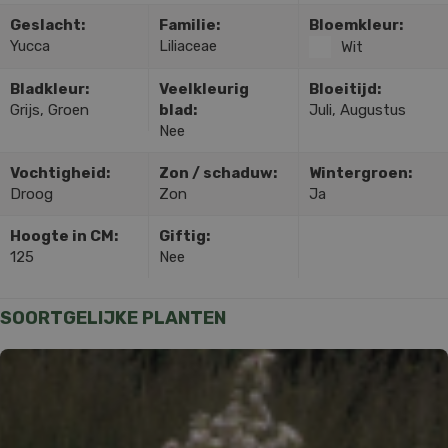
Geslacht:
Familie:
Bloemkleur:
Yucca
Liliaceae
Wit
Bladkleur:
Veelkleurig
Bloeitijd:
Grijs, Groen
blad:
Juli, Augustus
Nee
Vochtigheid:
Zon / schaduw:
Wintergroen:
Droog
Zon
Ja
Hoogte in CM:
Giftig:
125
Nee
SOORTGELIJKE PLANTEN