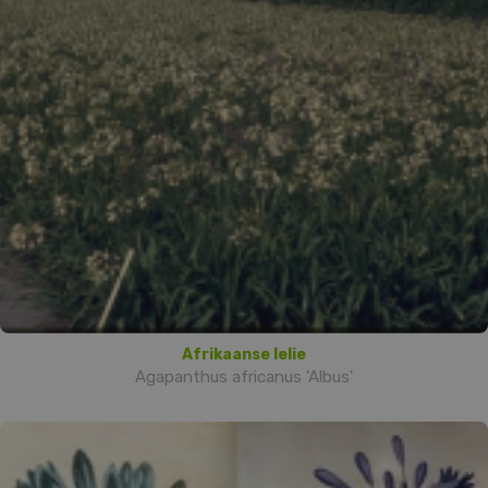
Afrikaanse lelie
Agapanthus africanus 'Albus'