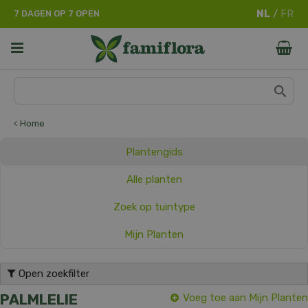
G
7 DAGEN OP 7 OPEN
a
n
a
a
r
c
o
n
Home
t
e
Plantengids
n
t
Alle planten
Zoek op tuintype
Mijn Planten
Open zoekfilter
PALMLELIE
Voeg toe aan Mijn Planten