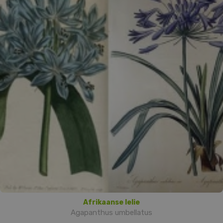
Afrikaanse lelie
Agapanthus umbellatus