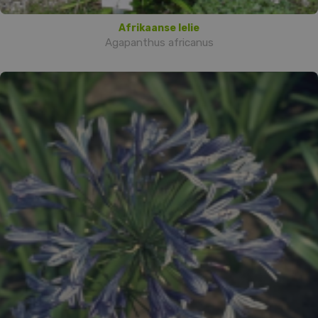
Afrikaanse lelie
Agapanthus africanus