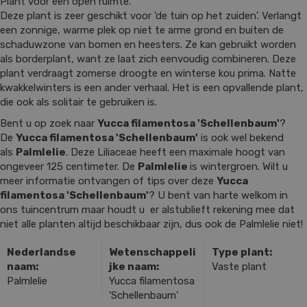
Plant voor een open ruimte.
Deze plant is zeer geschikt voor 'de tuin op het zuiden'. Verlangt
een zonnige, warme plek op niet te arme grond en buiten de
schaduwzone van bomen en heesters. Ze kan gebruikt worden
als borderplant, want ze laat zich eenvoudig combineren. Deze
plant verdraagt zomerse droogte en winterse kou prima. Natte
kwakkelwinters is een ander verhaal. Het is een opvallende plant,
die ook als solitair te gebruiken is.
Bent u op zoek naar
Yucca filamentosa 'Schellenbaum'
?
De
Yucca filamentosa 'Schellenbaum'
is ook wel bekend
als
Palmlelie
. Deze Liliaceae heeft een maximale hoogt van
ongeveer 125 centimeter. De
Palmlelie
is wintergroen. Wilt u
meer informatie ontvangen of tips over deze
Yucca
filamentosa 'Schellenbaum'
? U bent van harte welkom in
ons tuincentrum maar houdt u er alstublieft rekening mee dat
niet alle planten altijd beschikbaar zijn, dus ook de Palmlelie niet!
Nederlandse
Wetenschappeli
Type plant:
naam:
jke naam:
Vaste plant
Palmlelie
Yucca filamentosa
'Schellenbaum'