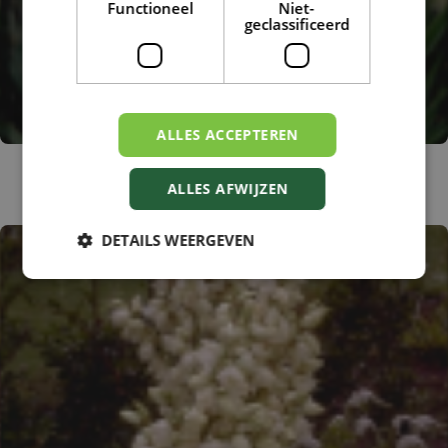
Functioneel
Niet-
geclassificeerd
ALLES ACCEPTEREN
Palmlelie
Yucca flaccida 'Ivory'
ALLES AFWIJZEN
DETAILS WEERGEVEN