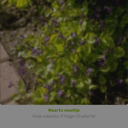
Maarts viooltje
Viola odorata 'K?nigin Charlotte'