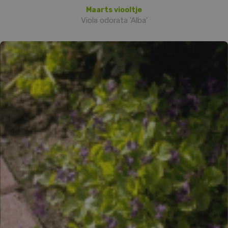
Maarts viooltje
Viola odorata 'Alba'