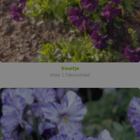
Viooltje
Viola 'L?denscheid'