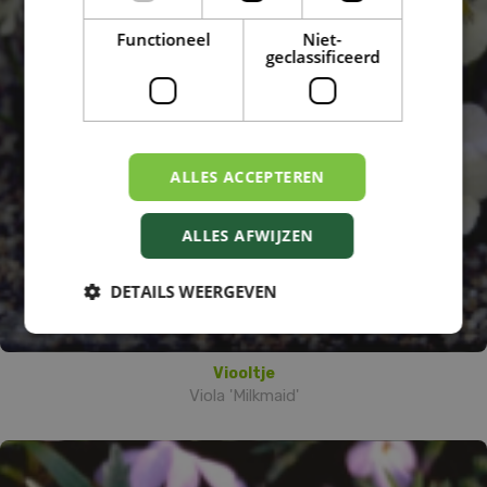
Functioneel
Niet-
geclassificeerd
ALLES ACCEPTEREN
ALLES AFWIJZEN
DETAILS WEERGEVEN
Viooltje
Viola 'Milkmaid'