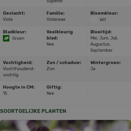
Superior'
Geslacht:
Familie:
Bloemkleur:
Viola
Violaceae
Wit
Bladkleur:
Veelkleurig
Bloeitijd:
blad:
Mei, Juni, Juli,
Groen
Nee
Augustus,
September
Vochtigheid:
Zon / schaduw:
Wintergroen:
Vochthoudend-
Zon
Ja
vochtig
Hoogte in CM:
Giftig:
15
Nee
SOORTGELIJKE PLANTEN