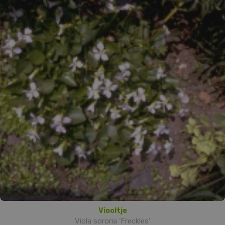
Viooltje
Viola sororia 'Freckles'