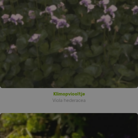
Klimopviooltje
Viola hederacea