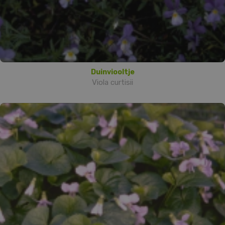
Duinviooltje
Viola curtisii