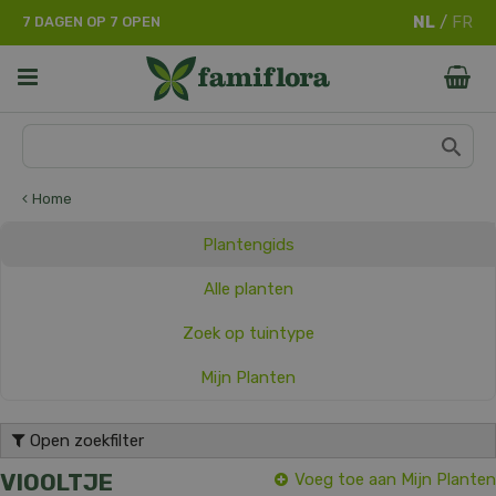
G
7 DAGEN OP 7 OPEN
a
n
a
a
r
c
o
n
Home
t
e
Plantengids
n
t
Alle planten
Zoek op tuintype
Mijn Planten
Open zoekfilter
VIOOLTJE
Voeg toe aan Mijn Planten