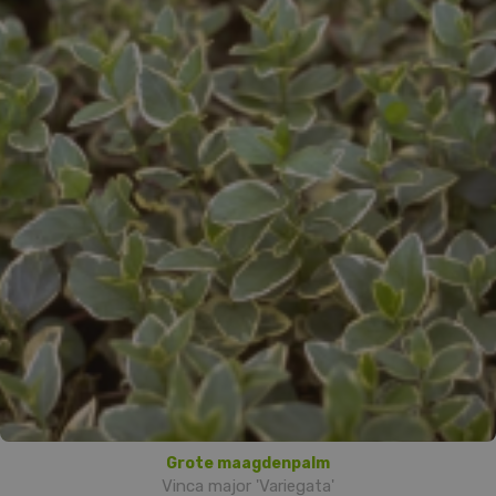
Grote maagdenpalm
Vinca major 'Variegata'