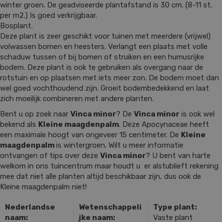
winter groen. De geadviseerde plantafstand is 30 cm. (8-11 st.
per m2.) Is goed verkrijgbaar.
Bosplant.
Deze plant is zeer geschikt voor tuinen met meerdere (vrijwel)
volwassen bomen en heesters. Verlangt een plaats met volle
schaduw tussen of bij bomen of struiken en een humusrijke
bodem. Deze plant is ook te gebruiken als overgang naar de
rotstuin en op plaatsen met iets meer zon. De bodem moet dan
wel goed vochthoudend zijn. Groeit bodembedekkend en laat
zich moeilijk combineren met andere planten.
Bent u op zoek naar
Vinca minor
? De
Vinca minor
is ook wel
bekend als
Kleine maagdenpalm
. Deze Apocynaceae heeft
een maximale hoogt van ongeveer 15 centimeter. De
Kleine
maagdenpalm
is wintergroen. Wilt u meer informatie
ontvangen of tips over deze
Vinca minor
? U bent van harte
welkom in ons tuincentrum maar houdt u er alstublieft rekening
mee dat niet alle planten altijd beschikbaar zijn, dus ook de
Kleine maagdenpalm niet!
Nederlandse
Wetenschappeli
Type plant:
naam:
jke naam:
Vaste plant