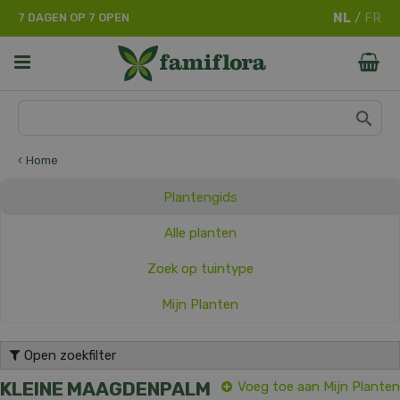
G
7 DAGEN OP 7 OPEN
a
n
a
a
r
c
o
n
Home
t
e
Plantengids
n
t
Alle planten
Zoek op tuintype
Mijn Planten
Open zoekfilter
KLEINE MAAGDENPALM
Voeg toe aan Mijn Planten