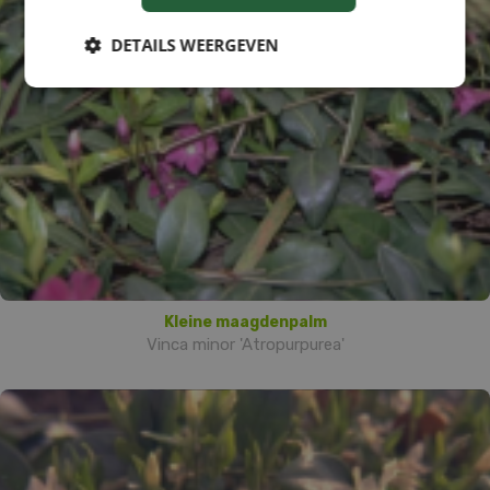
DETAILS WEERGEVEN
Kleine maagdenpalm
Vinca minor 'Atropurpurea'