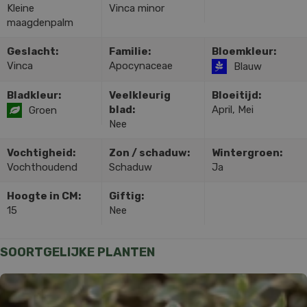
Kleine
Vinca minor
maagdenpalm
Geslacht:
Familie:
Bloemkleur:
Vinca
Apocynaceae
Blauw
Bladkleur:
Veelkleurig
Bloeitijd:
blad:
April, Mei
Groen
Nee
Vochtigheid:
Zon / schaduw:
Wintergroen:
Vochthoudend
Schaduw
Ja
Hoogte in CM:
Giftig:
15
Nee
SOORTGELIJKE PLANTEN