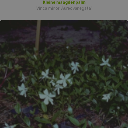
Kleine maagdenpalm
Vinca minor 'Aureovariegata'