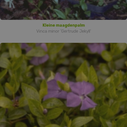
Kleine maagdenpalm
Vinca minor 'Gertrude Jekyll'