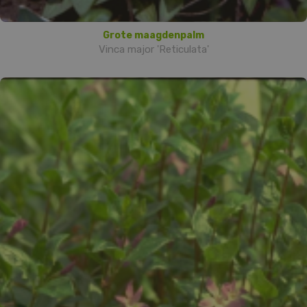
Grote maagdenpalm
Vinca major 'Reticulata'