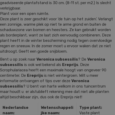
geadviseerde plantafstand is 30 cm. (8-11 st. per m2.) Is slecht
verkrijgbaar.
Plant voor een open ruimte.
Deze plant is zeer geschikt voor 'de tuin op het zuiden'. Verlangt
een zonnige, warme plek op niet te arme grond en buiten de
schaduwzone van bomen en heesters. Ze kan gebruikt worden
als borderplant, want ze laat zich eenvoudig combineren. Deze
plant heeft in de winter bescherming nodig tegen overvloedige
regen en sneeuw. In de zomer moet u ervoor waken dat ze niet
uitdroogt. Geeft een goede snijbloem.
Bent u op zoek naar
Veronica subsessilis
? De
Veronica
subsessilis
is ook wel bekend als
Ereprijs
. Deze
Scrophulariacea heeft een maximale hoogt van ongeveer 90
centimeter. De
Ereprijs
is niet wintergroen. Wilt u meer
informatie ontvangen of tips over deze
Veronica
subsessilis
? U bent van harte welkom in ons tuincentrum
maar houdt u er alstublieft rekening mee dat niet alle planten
altijd beschikbaar zijn, dus ook de Ereprijs niet!
Nederlandse
Wetenschappeli
Type plant:
naam:
jke naam:
Vaste plant