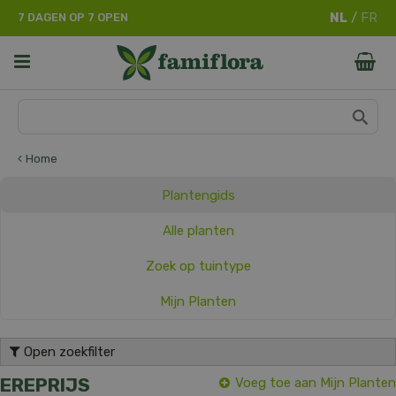
G
7 DAGEN OP 7 OPEN
a
n
a
a
r
c
o
n
Home
t
e
Plantengids
n
t
Alle planten
Zoek op tuintype
Mijn Planten
Open zoekfilter
EREPRIJS
Voeg toe aan Mijn Planten