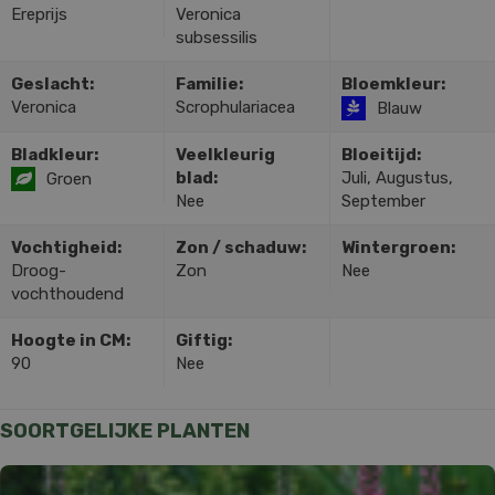
Ereprijs
Veronica
subsessilis
Geslacht:
Familie:
Bloemkleur:
Veronica
Scrophulariacea
Blauw
Bladkleur:
Veelkleurig
Bloeitijd:
blad:
Juli, Augustus,
Groen
Nee
September
Vochtigheid:
Zon / schaduw:
Wintergroen:
Droog-
Zon
Nee
vochthoudend
Hoogte in CM:
Giftig:
90
Nee
SOORTGELIJKE PLANTEN