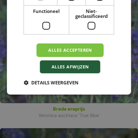
Functioneel
Niet-
geclassificeerd
ALLES ACCEPTEREN
ALLES AFWIJZEN
DETAILS WEERGEVEN
Brede ereprijs
Veronica austriaca 'True Blue'