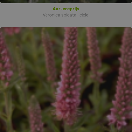
Aar-ereprijs
Veronica spicata 'Icicle'