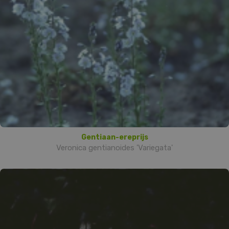
Gentiaan-ereprijs
Veronica gentianoides 'Variegata'