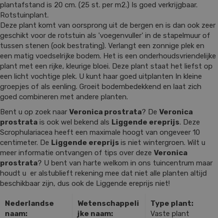
plantafstand is 20 cm. (25 st. per m2.) Is goed verkrijgbaar.
Rotstuinplant.
Deze plant komt van oorsprong uit de bergen en is dan ook zeer
geschikt voor de rotstuin als 'voegenvuller' in de stapelmuur of
tussen stenen (ook bestrating). Verlangt een zonnige plek en
een matig voedselrijke bodem. Het is een onderhoudsvriendelijke
plant met een rijke, kleurige bloei. Deze plant staat het liefst op
een licht vochtige plek. U kunt haar goed uitplanten In kleine
groepjes of als eenling. Groeit bodembedekkend en laat zich
goed combineren met andere planten.
Bent u op zoek naar
Veronica prostrata
? De
Veronica
prostrata
is ook wel bekend als
Liggende ereprijs
. Deze
Scrophulariacea heeft een maximale hoogt van ongeveer 10
centimeter. De
Liggende ereprijs
is niet wintergroen. Wilt u
meer informatie ontvangen of tips over deze
Veronica
prostrata
? U bent van harte welkom in ons tuincentrum maar
houdt u er alstublieft rekening mee dat niet alle planten altijd
beschikbaar zijn, dus ook de Liggende ereprijs niet!
Nederlandse
Wetenschappeli
Type plant:
naam:
jke naam:
Vaste plant