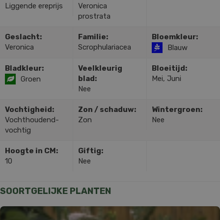
Liggende ereprijs
Veronica
prostrata
Geslacht:
Familie:
Bloemkleur:
Veronica
Scrophulariacea
Blauw
Bladkleur:
Veelkleurig
Bloeitijd:
blad:
Mei, Juni
Groen
Nee
Vochtigheid:
Zon / schaduw:
Wintergroen:
Vochthoudend-
Zon
Nee
vochtig
Hoogte in CM:
Giftig:
10
Nee
SOORTGELIJKE PLANTEN