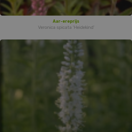
Aar-ereprijs
Veronica spicata 'Heidekind'