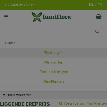
G
7 DAGEN OP 7 OPEN
a
n
a
a
r
c
o
n
Home
t
e
Plantengids
n
t
Alle planten
Zoek op tuintype
Mijn Planten
Open zoekfilter
LIGGENDE EREPRIJS
Voeg toe aan Mijn Planten