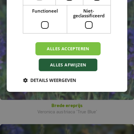
Functioneel
Niet-
geclassificeerd
ALLES ACCEPTEREN
ALLES AFWIJZEN
DETAILS WEERGEVEN
Brede ereprijs
Veronica austriaca 'True Blue'