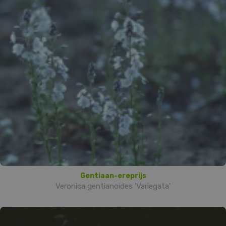
Gentiaan-ereprijs
Veronica gentianoides 'Variegata'