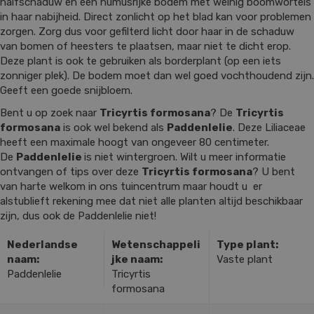
halfschaduw en een humusrijke bodem met weinig boomwortels
in haar nabijheid. Direct zonlicht op het blad kan voor problemen
zorgen. Zorg dus voor gefilterd licht door haar in de schaduw
van bomen of heesters te plaatsen, maar niet te dicht erop.
Deze plant is ook te gebruiken als borderplant (op een iets
zonniger plek). De bodem moet dan wel goed vochthoudend zijn.
Geeft een goede snijbloem.
Bent u op zoek naar
Tricyrtis formosana
? De
Tricyrtis
formosana
is ook wel bekend als
Paddenlelie
. Deze Liliaceae
heeft een maximale hoogt van ongeveer 80 centimeter.
De
Paddenlelie
is niet wintergroen. Wilt u meer informatie
ontvangen of tips over deze
Tricyrtis formosana
? U bent
van harte welkom in ons tuincentrum maar houdt u er
alstublieft rekening mee dat niet alle planten altijd beschikbaar
zijn, dus ook de Paddenlelie niet!
Nederlandse
Wetenschappeli
Type plant:
naam:
jke naam:
Vaste plant
Paddenlelie
Tricyrtis
formosana