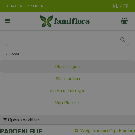
G
7 DAGEN OP 7 OPEN
a
n
a
a
r
c
o
n
Home
t
e
Plantengids
n
t
Alle planten
Zoek op tuintype
Mijn Planten
Open zoekfilter
PADDENLELIE
Voeg toe aan Mijn Planten