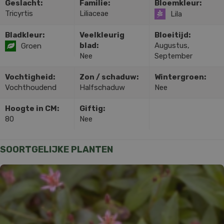
Geslacht:
Familie:
Bloemkleur:
Tricyrtis
Liliaceae
Lila
Bladkleur:
Veelkleurig
Bloeitijd:
blad:
Augustus,
Groen
Nee
September
Vochtigheid:
Zon / schaduw:
Wintergroen:
Vochthoudend
Halfschaduw
Nee
Hoogte in CM:
Giftig:
80
Nee
SOORTGELIJKE PLANTEN