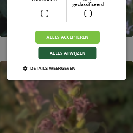
geclassificeerd
ALLES ACCEPTEREN
Paddenlelie
Tricyrtis hirta 'Alba'
ALLES AFWIJZEN
DETAILS WEERGEVEN