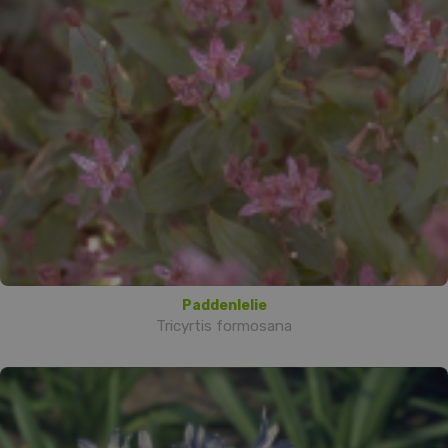
Paddenlelie
Tricyrtis formosana