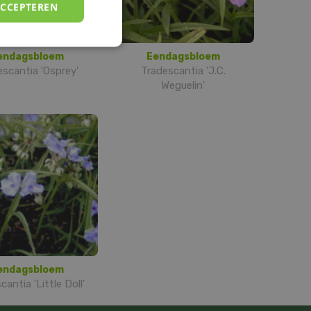
ACCEPTEREN
endagsbloem
Eendagsbloem
scantia 'Osprey'
Tradescantia 'J.C.
Weguelin'
endagsbloem
antia 'Little Doll'