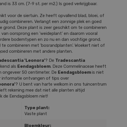
d is 33 cm. (7-9 st. per m2.) Is goed verkrijgbaar.
ikt voor de siertuin. Ze heeft opvallend blad, bloei, of
oudig combineren. Verlangt een zonnige plek en goed
ke grond. Deze plant is zeer geschikt om te combineren
Is van oorsprong een 'weideplant' en daarom vooral
rdere bodemtypen en zo nu en dan vochtige grond.
 te combineren met 'bosrandplanten'. Woekert niet of
 goed combineren met andere planten.
adescantia 'Leonora'
? De
Tradescantia
ekend als
Eendagsbloem
. Deze Commelinaceae heeft
n ongeveer 50 centimeter. De
Eendagsbloem
is niet
r informatie ontvangen of tips over
eonora'
? U bent van harte welkom in ons tuincentrum
eft rekening mee dat niet alle planten altijd
ok de Eendagsbloem niet!
Type plant:
Vaste plant
Bloemkleur: