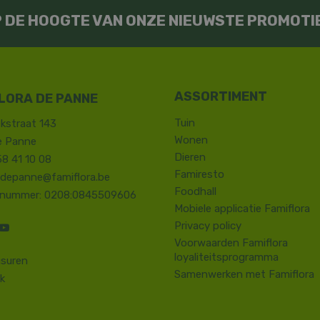
OP DE HOOGTE VAN ONZE NIEUWSTE PROMOTI
LORA DE PANNE
Tuin
kstraat 143
Wonen
e Panne
Dieren
58 41 10 08
Famiresto
.depanne@famiflora.be
Foodhall
-nummer: 0208:0845509606
Mobiele applicatie Famiflora
Privacy policy
Voorwaarden Famiflora
loyaliteitsprogramma
suren
Samenwerken met Famiflora
k