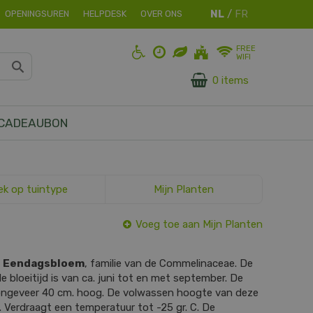
OPENINGSUREN
HELPDESK
OVER ONS
FREE
WIFI
0 items
CADEAUBON
ek op tuintype
Mijn Planten
Voeg toe aan Mijn Planten
s
Eendagsbloem
, familie van de Commelinaceae. De
e bloeitijd is van ca. juni tot en met september. De
 ongeveer 40 cm. hoog. De volwassen hoogte van deze
. Verdraagt een temperatuur tot -25 gr. C. De