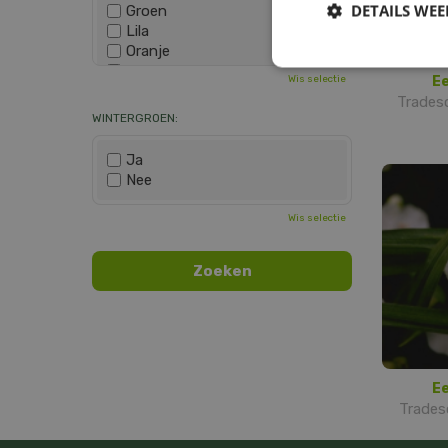
DETAILS WE
Groen
Lila
Oranje
Paars
Wis selectie
E
Rood
Tradesc
Roze
WINTERGROEN:
Wit
Zwart
Ja
Nee
Wis selectie
E
Trades