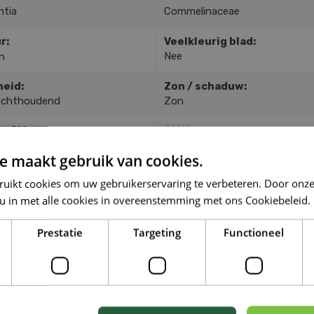
ntia
Commelinaceae
r:
Veelkleurig blad:
Nee
n
heid:
Zon / schaduw:
ochthoudend
Zon
in CM:
Giftig:
Nee
e maakt gebruik van cookies.
ruikt cookies om uw gebruikerservaring te verbeteren. Door onze
TGELIJKE PLANTEN
 u in met alle cookies in overeenstemming met ons Cookiebeleid.
Prestatie
Targeting
Functioneel