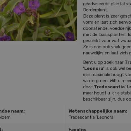
geadviseerde plantafstan
Borderplant.
Deze plant is zeer gesch
vorm en laat zich eenv
doorlatende, voedselrij
met de 'basisplanten'. 
geschikt voor wat zwaa
Ze is dan ook vaak goed
nauwelijks en laat zich
Bent u op zoek naar
Tr
'Leonora'
is ook wel b
een maximale hoogt va
wintergroen. Wilt u mee
deze
Tradescantia 'L
maar houdt u er alstubli
beschikbaar zijn, dus o
ndse naam:
Wetenschappelijke naam:
bloem
Tradescantia 'Leonora'
t:
Familie: