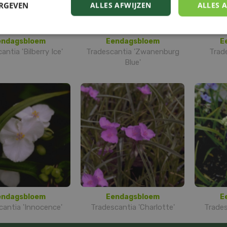
ERGEVEN
ALLES AFWIJZEN
ALLES 
endagsbloem
Eendagsbloem
E
antia 'Bilberry Ice'
Tradescantia 'Zwanenburg
Trade
Blue'
endagsbloem
Eendagsbloem
E
cantia 'Innocence'
Tradescantia 'Charlotte'
Tradesc