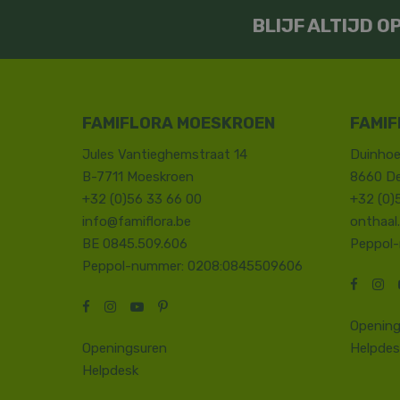
BLIJF ALTIJD 
FAMIFLORA MOESKROEN
FAMIF
Jules Vantieghemstraat 14
Duinhoe
B-7711 Moeskroen
8660 D
+32 (0)56 33 66 00
+32 (0)
info@famiflora.be
onthaal
BE 0845.509.606
Peppol
Peppol-nummer: 0208:0845509606
Opening
Openingsuren
Helpdes
Helpdesk