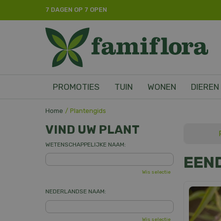
Ga
7 DAGEN OP 7 OPEN
naar
content
PROMOTIES
TUIN
WONEN
DIEREN
Home
Plantengids
VIND UW PLANT
WETENSCHAPPELIJKE NAAM:
EEN
Wis selectie
NEDERLANDSE NAAM:
Wis selectie