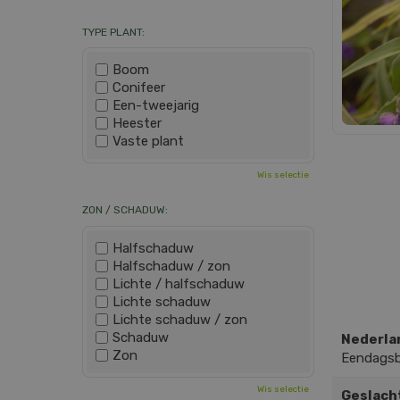
TYPE PLANT:
Boom
Conifeer
Een-tweejarig
Heester
Vaste plant
Wis selectie
ZON / SCHADUW:
Halfschaduw
Halfschaduw / zon
Lichte / halfschaduw
Lichte schaduw
Lichte schaduw / zon
Schaduw
Nederla
Zon
Eendags
Wis selectie
Geslach