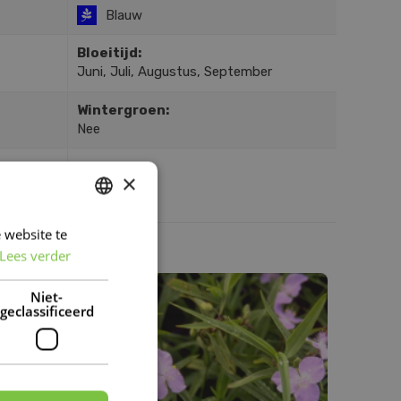
Blauw
Bloeitijd:
Juni, Juli, Augustus, September
Wintergroen:
Nee
×
 website te
DUTCH
Lees verder
FRENCH
DUTCH
Niet-
geclassificeerd