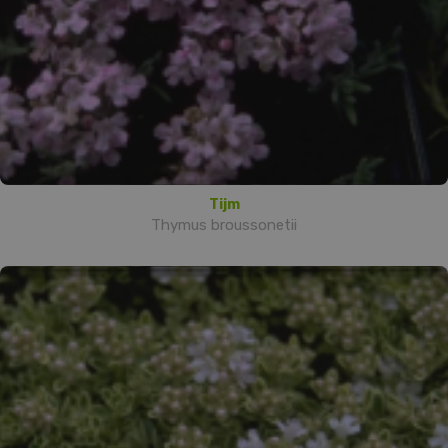
Tijm
Thymus broussonetii