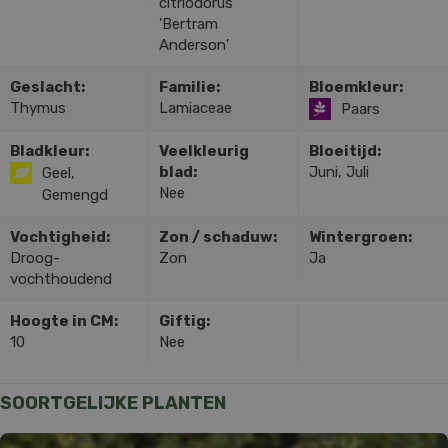
citriodorus
'Bertram
Anderson'
Geslacht:
Familie:
Bloemkleur:
Thymus
Lamiaceae
Paars
Bladkleur:
Veelkleurig
Bloeitijd:
blad:
Juni, Juli
Geel,
Nee
Gemengd
Vochtigheid:
Zon / schaduw:
Wintergroen:
Droog-
Zon
Ja
vochthoudend
Hoogte in CM:
Giftig:
10
Nee
SOORTGELIJKE PLANTEN