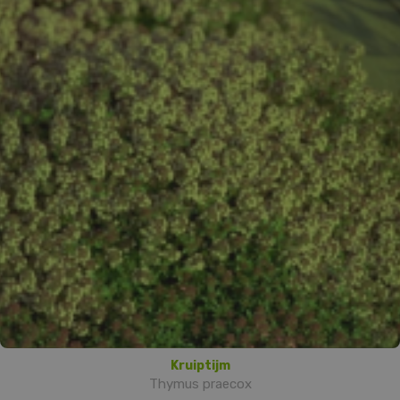
Kruiptijm
Thymus praecox