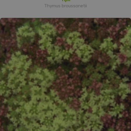
Thymus broussonetii