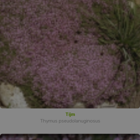
Tijm
Thymus pseudolanuginosus