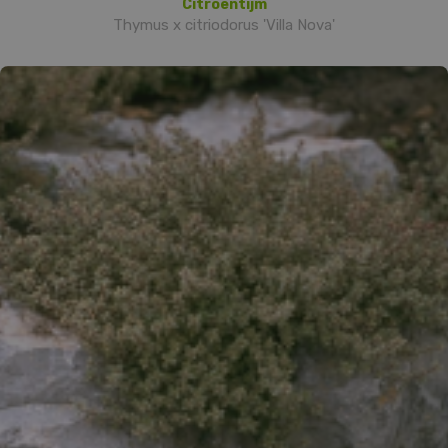
Citroentijm
Thymus x citriodorus 'Villa Nova'