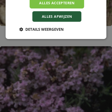
ALLES ACCEPTEREN
ALLES AFWIJZEN
DETAILS WEERGEVEN
Tijm
Thymus pseudolanuginosus