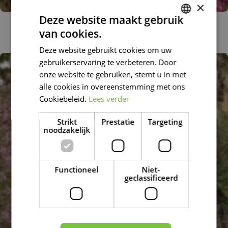
×
Deze website maakt gebruik
Kruiptijm
van cookies.
Thymus praecox 'Purple Beauty'
DUTCH
Deze website gebruikt cookies om uw
FRENCH
gebruikerservaring te verbeteren. Door
DUTCH
onze website te gebruiken, stemt u in met
alle cookies in overeenstemming met ons
Cookiebeleid.
Lees verder
Strikt
Prestatie
Targeting
noodzakelijk
Functioneel
Niet-
geclassificeerd