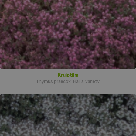
Kruiptijm
Thymus praecox 'Hall's Variety'