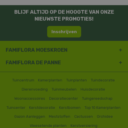
BLIJF ALTIJD OP DE HOOGTE VAN ONZE
NIEUWSTE PROMOTIES!
Inschrijven
FAMIFLORA MOESKROEN
FAMIFLORA DE PANNE
Tuincentrum
Kamerplanten
Tuinplanten
Tuindecoratie
Dierenvoeding
Tuinmeubelen
Huisdecoratie
Woonaccessoires
Decoratiecenter
Tuingereedschap
Tuincenter
Kerstdecoratie
Kerstbomen
Top 10 Kamerplanten
Gazon Aanleggen
Meststoffen
Cactussen
Orchidee
Vleesetende planten
Kerstversiering