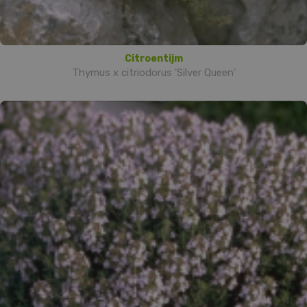
Citroentijm
Thymus x citriodorus 'Silver Queen'