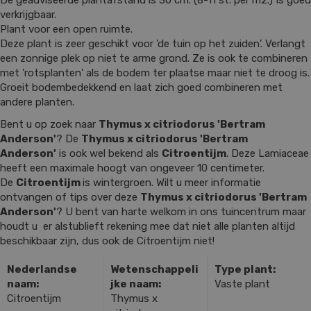
De geadviseerde plantafstand is 30 cm. (8-11 st. per m2.) Is goed
verkrijgbaar.
Plant voor een open ruimte.
Deze plant is zeer geschikt voor 'de tuin op het zuiden'. Verlangt
een zonnige plek op niet te arme grond. Ze is ook te combineren
met 'rotsplanten' als de bodem ter plaatse maar niet te droog is.
Groeit bodembedekkend en laat zich goed combineren met
andere planten.
Bent u op zoek naar
Thymus x citriodorus 'Bertram
Anderson'
? De
Thymus x citriodorus 'Bertram
Anderson'
is ook wel bekend als
Citroentijm
. Deze Lamiaceae
heeft een maximale hoogt van ongeveer 10 centimeter.
De
Citroentijm
is wintergroen. Wilt u meer informatie
ontvangen of tips over deze
Thymus x citriodorus 'Bertram
Anderson'
? U bent van harte welkom in ons tuincentrum maar
houdt u er alstublieft rekening mee dat niet alle planten altijd
beschikbaar zijn, dus ook de Citroentijm niet!
Nederlandse
Wetenschappeli
Type plant:
naam:
jke naam:
Vaste plant
Citroentijm
Thymus x