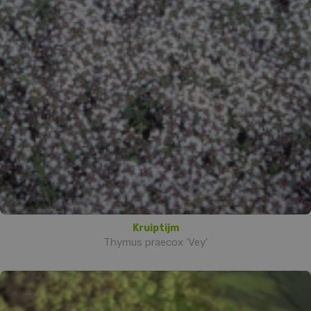
Kruiptijm
Thymus praecox 'Vey'