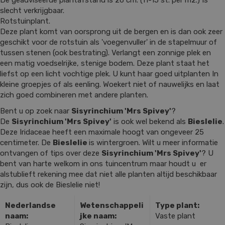
De geadviseerde plantafstand is 26 cm. (11-15 st. per m2.) Is
slecht verkrijgbaar.
Rotstuinplant.
Deze plant komt van oorsprong uit de bergen en is dan ook zeer
geschikt voor de rotstuin als 'voegenvuller' in de stapelmuur of
tussen stenen (ook bestrating). Verlangt een zonnige plek en
een matig voedselrijke, stenige bodem. Deze plant staat het
liefst op een licht vochtige plek. U kunt haar goed uitplanten In
kleine groepjes of als eenling. Woekert niet of nauwelijks en laat
zich goed combineren met andere planten.
Bent u op zoek naar
Sisyrinchium 'Mrs Spivey'
?
De
Sisyrinchium 'Mrs Spivey'
is ook wel bekend als
Bieslelie
.
Deze Iridaceae heeft een maximale hoogt van ongeveer 25
centimeter. De
Bieslelie
is wintergroen. Wilt u meer informatie
ontvangen of tips over deze
Sisyrinchium 'Mrs Spivey'
? U
bent van harte welkom in ons tuincentrum maar houdt u er
alstublieft rekening mee dat niet alle planten altijd beschikbaar
zijn, dus ook de Bieslelie niet!
Nederlandse
Wetenschappeli
Type plant:
naam:
jke naam:
Vaste plant