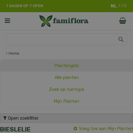
G
7 DAGEN OP 7 OPEN
a
n
a
a
r
c
o
n
Home
t
e
Plantengids
n
t
Alle planten
Zoek op tuintype
Mijn Planten
Open zoekfilter
BIESLELIE
Voeg toe aan Mijn Planten