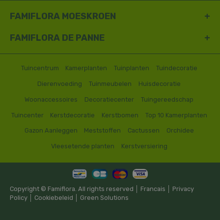
FAMIFLORA MOESKROEN
FAMIFLORA DE PANNE
Tuincentrum
Kamerplanten
Tuinplanten
Tuindecoratie
Dierenvoeding
Tuinmeubelen
Huisdecoratie
Woonaccessoires
Decoratiecenter
Tuingereedschap
Tuincenter
Kerstdecoratie
Kerstbomen
Top 10 Kamerplanten
Gazon Aanleggen
Meststoffen
Cactussen
Orchidee
Vleesetende planten
Kerstversiering
Copyright © Famiflora. All rights reserved │
Francais
│
Privacy
Policy
│
Cookiebeleid
│
Green Solutions