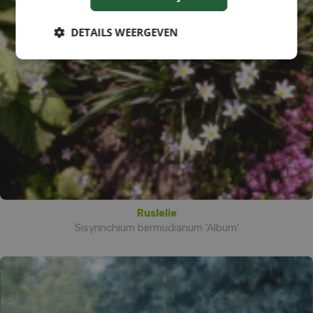
DETAILS WEERGEVEN
Ruslelie
Sisyrinchium bermudianum 'Album'