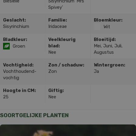
Bieslelie
Sisyrinchium 'Mrs
Spivey'
Geslacht:
Familie:
Bloemkleur:
Sisyrinchium
Iridaceae
Wit
Bladkleur:
Veelkleurig
Bloeitijd:
blad:
Mei, Juni, Juli,
Groen
Nee
Augustus
Vochtigheid:
Zon / schaduw:
Wintergroen:
Vochthoudend-
Zon
Ja
vochtig
Hoogte in CM:
Giftig:
25
Nee
SOORTGELIJKE PLANTEN