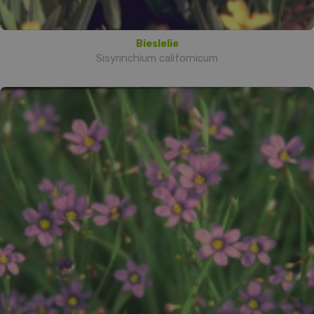
Bieslelie
Sisyrinchium californicum