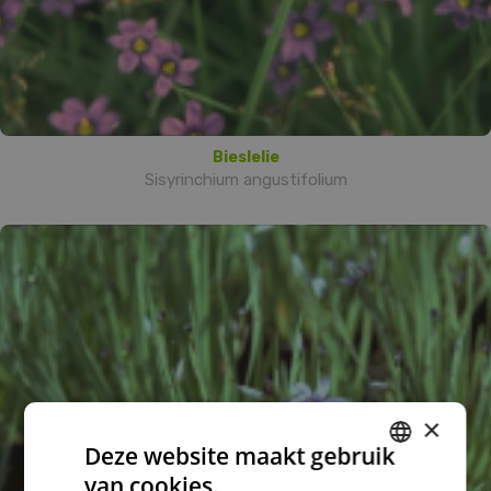
Bieslelie
Sisyrinchium angustifolium
×
Deze website maakt gebruik
van cookies.
DUTCH