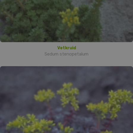
Vetkruid
Sedum stenopetalum