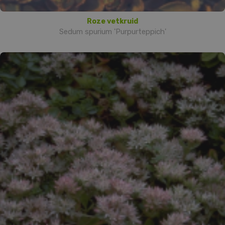
Roze vetkruid
Sedum spurium 'Purpurteppich'