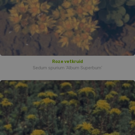
Roze vetkruid
Sedum spurium 'Album Superbum'