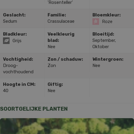
'Rosenteller'
Geslacht:
Familie:
Bloemkleur:
Sedum
Crassulaceae
Roze
Bladkleur:
Veelkleurig
Bloeitijd:
blad:
September,
Grijs
Nee
Oktober
Vochtigheid:
Zon / schaduw:
Wintergroen:
Droog-
Zon
Nee
vochthoudend
Hoogte in CM:
Giftig:
40
Nee
SOORTGELIJKE PLANTEN