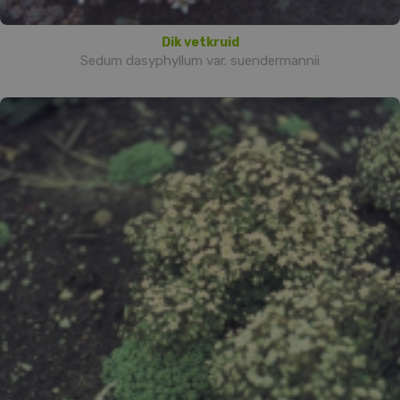
Dik vetkruid
Sedum dasyphyllum var. suendermannii