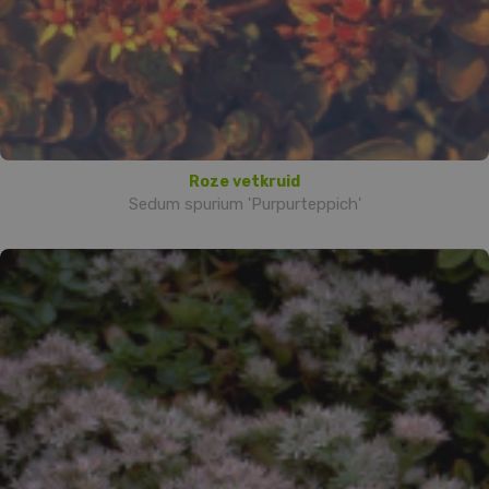
Roze vetkruid
Sedum spurium 'Purpurteppich'