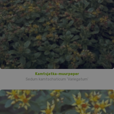
Kamtsjatka-muurpeper
Sedum kamtschaticum 'Variegatum'