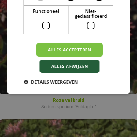
Functioneel
Niet-
geclassificeerd
ALLES ACCEPTEREN
ALLES AFWIJZEN
DETAILS WEERGEVEN
Roze vetkruid
Sedum spurium 'Fuldaglut'