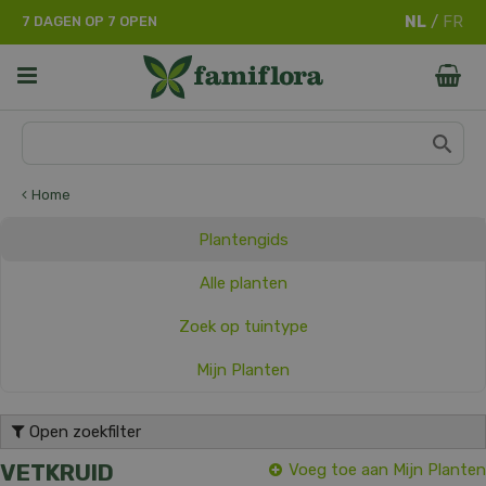
G
7 DAGEN OP 7 OPEN
a
n
a
a
r
c
o
n
Home
t
e
Plantengids
n
t
Alle planten
Zoek op tuintype
Mijn Planten
Open zoekfilter
VETKRUID
Voeg toe aan Mijn Planten