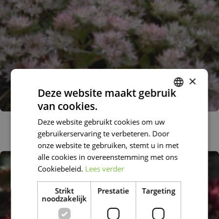
×
Deze website maakt gebruik
van cookies.
DUTCH
Roze vetkruid
Deze website gebruikt cookies om uw
FRENCH
Sedum spurium 'Album'
gebruikerservaring te verbeteren. Door
DUTCH
onze website te gebruiken, stemt u in met
alle cookies in overeenstemming met ons
Cookiebeleid.
Lees verder
Strikt
Prestatie
Targeting
noodzakelijk