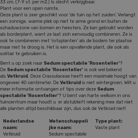
33 cm. (7-9 st. per m2.) Is slecht verkrijgbaar.
Plant voor een open ruimte.
Deze plant is zeer geschikt voor 'de tuin op het zuiden'. Verlangt
een zonnige, warme plek op niet te arme grond en buiten de
schaduwzone van bomen en heesters. Ze kan gebruikt worden
als borderplant, want ze laat zich eenvoudig combineren. Ze is
ook te combineren met 'rotsplanten' als de bodem ter plaatse
maar niet te droog is. Het is een opvallende plant, die ook als
solitair te gebruiken is.
Bent u op zoek naar
Sedum spectabile 'Rosenteller'
?
De
Sedum spectabile 'Rosenteller'
is ook wel bekend
als
Vetkruid
. Deze Crassulaceae heeft een maximale hoogt van
ongeveer 40 centimeter. De
Vetkruid
is niet wintergroen. Wilt u
meer informatie ontvangen of tips over deze
Sedum
spectabile 'Rosenteller'
? U bent van harte welkom in ons
tuincentrum maar houdt u er alstublieft rekening mee dat niet
alle planten altijd beschikbaar zijn, dus ook de Vetkruid niet!
Nederlandse
Wetenschappeli
Type plant:
naam:
jke naam:
Vaste plant
Vetkruid
Sedum spectabile