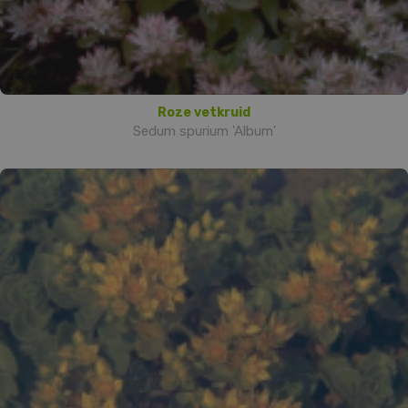
Roze vetkruid
Sedum spurium 'Album'