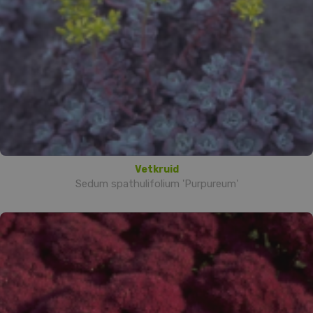
Vetkruid
Sedum spathulifolium 'Purpureum'