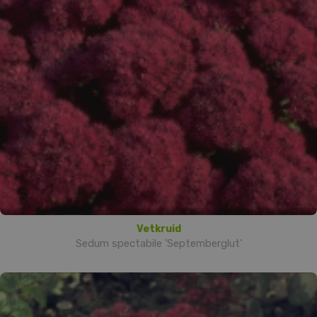
Vetkruid
Sedum spectabile 'Septemberglut'