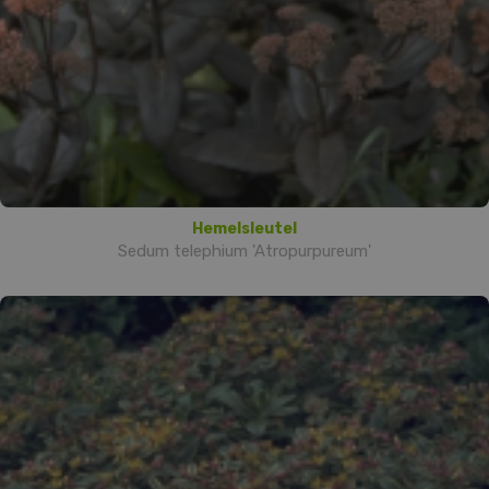
Hemelsleutel
Sedum telephium 'Atropurpureum'