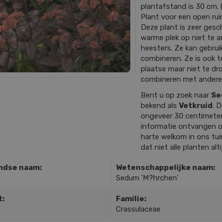
plantafstand is 30 cm. (8
Plant voor een open rui
Deze plant is zeer gesch
warme plek op niet te
heesters. Ze kan gebrui
combineren. Ze is ook t
plaatse maar niet te dro
combineren met andere
Bent u op zoek naar
Se
bekend als
Vetkruid
. 
ongeveer 30 centimete
informatie ontvangen o
harte welkom in ons tu
dat niet alle planten alt
ndse naam:
Wetenschappelijke naam:
Sedum 'M?hrchen'
t:
Familie:
Crassulaceae