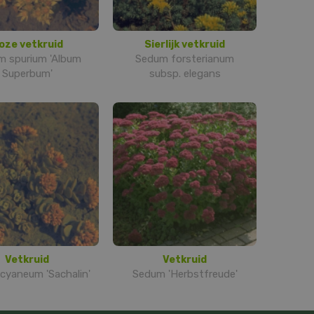
oze vetkruid
Sierlijk vetkruid
 spurium 'Album
Sedum forsterianum
Superbum'
subsp. elegans
Vetkruid
Vetkruid
cyaneum 'Sachalin'
Sedum 'Herbstfreude'