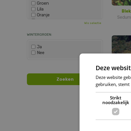
Groen
Lila
Blek
Oranje
Sedum 
Paars
Wis selectie
Rood
Roze
WINTERGROEN:
Wit
Zwart
Ja
Nee
Wis selectie
Deze websit
Deze website geb
gebruiken, stemt
Strikt
Kamts
noodzakelijk
Sedum