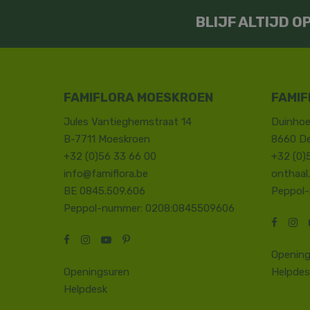
BLIJF ALTIJD 
FAMIFLORA MOESKROEN
FAMIF
Jules Vantieghemstraat 14
Duinhoe
B-7711 Moeskroen
8660 D
+32 (0)56 33 66 00
+32 (0)
info@famiflora.be
onthaal
BE 0845.509.606
Peppol
Peppol-nummer: 0208:0845509606
Opening
Openingsuren
Helpdes
Helpdesk