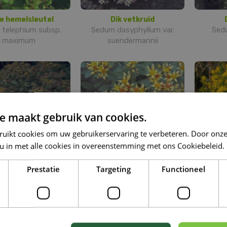
e hemelsleutel
Dik vetkruid
telephium subsp.
Sedum dasyphyllum var.
Sed
maximum
suendermannii
e maakt gebruik van cookies.
ruikt cookies om uw gebruikerservaring te verbeteren. Door onze
 u in met alle cookies in overeenstemming met ons Cookiebeleid.
Prestatie
Targeting
Functioneel
jatka-muurpeper
Kamtsjatka-muurpeper
 kamtschaticum
Sedum kamtschaticum
Sedum a
'Variegatum'