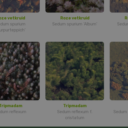
oze vetkruid
Roze vetkruid
R
edum spurium
Sedum spurium 'Album'
Sedum
urpurteppich'
Tripmadam
Tripmadam
dum reflexum
Sedum reflexum f.
Sedum 
cristatum