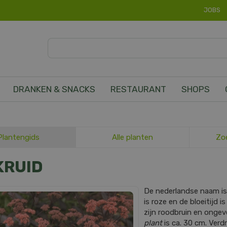
JOBS
DRANKEN & SNACKS
RESTAURANT
SHOPS
Plantengids
Alle planten
Zo
KRUID
De nederlandse naam i
is roze en de bloeitijd
zijn roodbruin en onge
plant
is ca. 30 cm. Verd