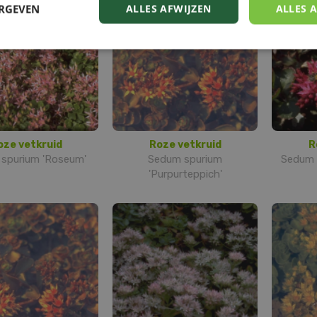
ERGEVEN
ALLES AFWIJZEN
ALLES 
oze vetkruid
Roze vetkruid
R
spurium 'Roseum'
Sedum spurium
Sedum s
'Purpurteppich'