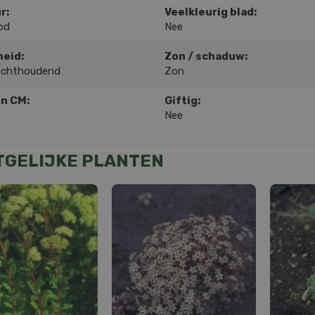
r:
Veelkleurig blad:
od
Nee
heid:
Zon / schaduw:
ochthoudend
Zon
in CM:
Giftig:
Nee
TGELIJKE PLANTEN