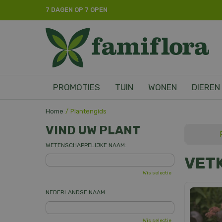
Ga
7 DAGEN OP 7 OPEN
naar
content
PROMOTIES
TUIN
WONEN
DIEREN
Home
Plantengids
VIND UW PLANT
WETENSCHAPPELIJKE NAAM:
VET
Wis selectie
NEDERLANDSE NAAM:
Wis selectie