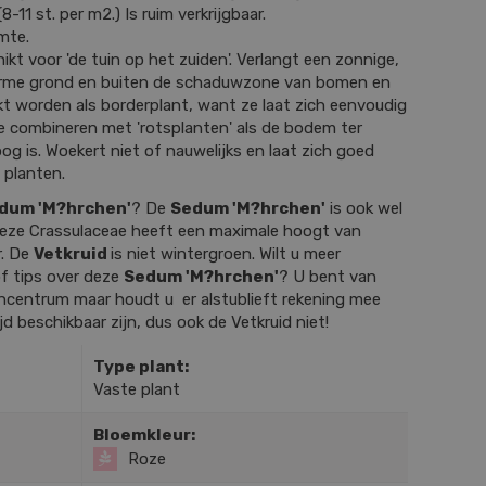
-11 st. per m2.) Is ruim verkrijgbaar.
mte.
ikt voor 'de tuin op het zuiden'. Verlangt een zonnige,
 arme grond en buiten de schaduwzone van bomen en
kt worden als borderplant, want ze laat zich eenvoudig
e combineren met 'rotsplanten' als de bodem ter
og is. Woekert niet of nauwelijks en laat zich goed
 planten.
dum 'M?hrchen'
? De
Sedum 'M?hrchen'
is ook wel
Deze Crassulaceae heeft een maximale hoogt van
r. De
Vetkruid
is niet wintergroen. Wilt u meer
f tips over deze
Sedum 'M?hrchen'
? U bent van
incentrum maar houdt u er alstublieft rekening mee
ijd beschikbaar zijn, dus ook de Vetkruid niet!
Type plant:
Vaste plant
Bloemkleur:
Roze