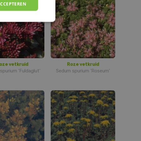
ACCEPTEREN
oze vetkruid
Roze vetkruid
purium 'Fuldaglut'
Sedum spurium 'Roseum'