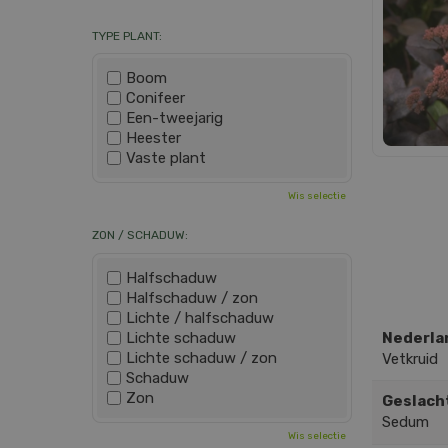
TYPE PLANT:
Boom
Conifeer
Een-tweejarig
Heester
Vaste plant
Wis selectie
ZON / SCHADUW:
Halfschaduw
Halfschaduw / zon
Lichte / halfschaduw
Lichte schaduw
Nederla
Lichte schaduw / zon
Vetkruid
Schaduw
Zon
Geslach
Sedum
Wis selectie