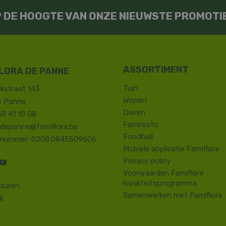
OP DE HOOGTE VAN ONZE NIEUWSTE PROMOTI
LORA DE PANNE
Tuin
kstraat 143
Wonen
e Panne
Dieren
58 41 10 08
Famiresto
.depanne@famiflora.be
Foodhall
-nummer: 0208:0845509606
Mobiele applicatie Famiflora
Privacy policy
Voorwaarden Famiflora
loyaliteitsprogramma
suren
Samenwerken met Famiflora
k