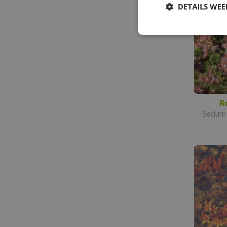
DETAILS WE
R
Sedum 