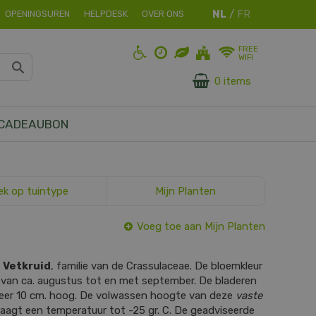
OPENINGSUREN
HELPDESK
OVER ONS
FREE
WIFI
0 items
CADEAUBON
ek op tuintype
Mijn Planten
Voeg toe aan Mijn Planten
s
Vetkruid
, familie van de Crassulaceae. De bloemkleur
 is van ca. augustus tot en met september. De bladeren
veer 10 cm. hoog. De volwassen hoogte van deze
vaste
raagt een temperatuur tot -25 gr. C. De geadviseerde