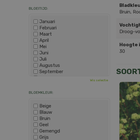
Bladkleu
BLOEITIJD:
Bruin, Ro
Januari
Vochtig
Februari
Droog-v
Maart
April
Hoogte 
Mei
30
Juni
Juli
Augustus
SOOR
September
Oktober
Wis selectie
November
December
BLOEMKLEUR:
Beige
Blauw
Bruin
Geel
Gemengd
Grijs