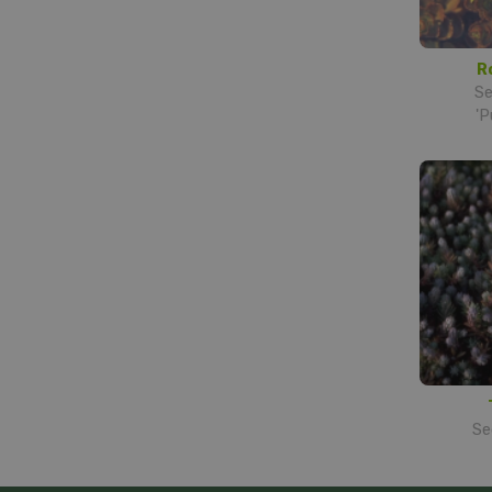
R
S
'P
Se