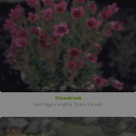
Steenbreek
Saxifraga x anglica 'Grace Farwell'