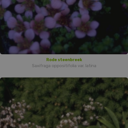
Rode steenbreek
Saxifraga oppositifolia var. latina