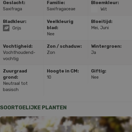
Geslacht:
Familie:
Bloemkleur:
Saxifraga
Saxifragaceae
Wit
Bladkleur:
Veelkleurig
Bloeitijd:
blad:
Mei, Juni
Grijs
Nee
Vochtigheid:
Zon / schaduw:
Wintergroen:
Vochthoudend-
Zon
Ja
vochtig
Zuurgraad
Hoogte in CM:
Giftig:
grond:
10
Nee
Neutraal tot
basisch
SOORTGELIJKE PLANTEN