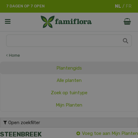
G
7 DAGEN OP 7 OPEN
a
n
a
a
r
c
o
n
Home
t
e
Plantengids
n
t
Alle planten
Zoek op tuintype
Mijn Planten
Open zoekfilter
STEENBREEK
Voeg toe aan Mijn Planten