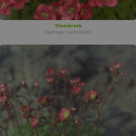
Steenbreek
Saxifraga 'Luschtinetz'