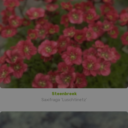
Steenbreek
Saxifraga 'Luschtinetz'