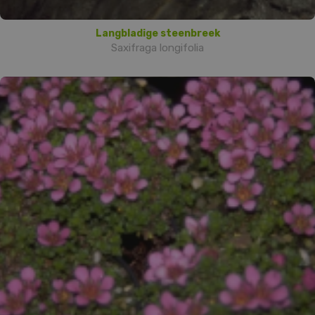
Langbladige steenbreek
Saxifraga longifolia