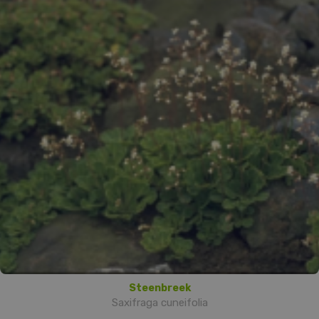
Steenbreek
Saxifraga cuneifolia