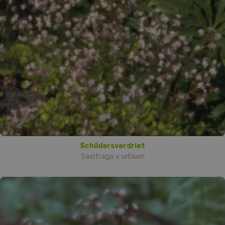
Schildersverdriet
Saxifraga x urbium