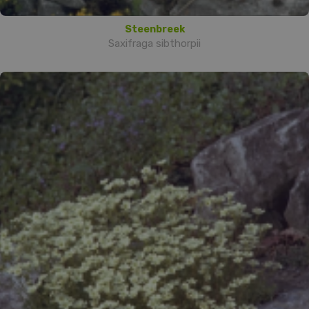
Steenbreek
Saxifraga sibthorpii