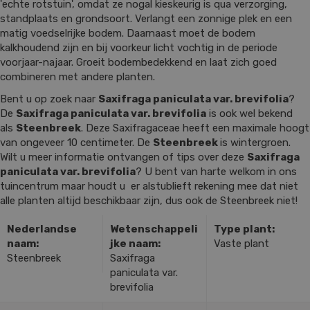
'echte rotstuin', omdat ze nogal kieskeurig is qua verzorging,
standplaats en grondsoort. Verlangt een zonnige plek en een
matig voedselrijke bodem. Daarnaast moet de bodem
kalkhoudend zijn en bij voorkeur licht vochtig in de periode
voorjaar-najaar. Groeit bodembedekkend en laat zich goed
combineren met andere planten.
Bent u op zoek naar
Saxifraga paniculata var. brevifolia
?
De
Saxifraga paniculata var. brevifolia
is ook wel bekend
als
Steenbreek
. Deze Saxifragaceae heeft een maximale hoogt
van ongeveer 10 centimeter. De
Steenbreek
is wintergroen.
Wilt u meer informatie ontvangen of tips over deze
Saxifraga
paniculata var. brevifolia
? U bent van harte welkom in ons
tuincentrum maar houdt u er alstublieft rekening mee dat niet
alle planten altijd beschikbaar zijn, dus ook de Steenbreek niet!
Nederlandse
Wetenschappeli
Type plant:
naam:
jke naam:
Vaste plant
Steenbreek
Saxifraga
paniculata var.
brevifolia