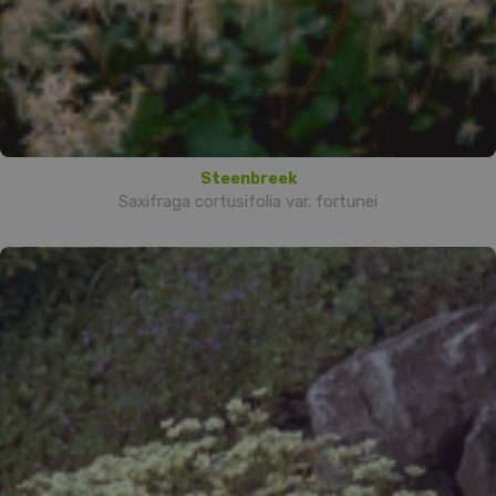
Steenbreek
Saxifraga cortusifolia var. fortunei