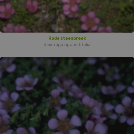
Rode steenbreek
Saxifraga oppositifolia