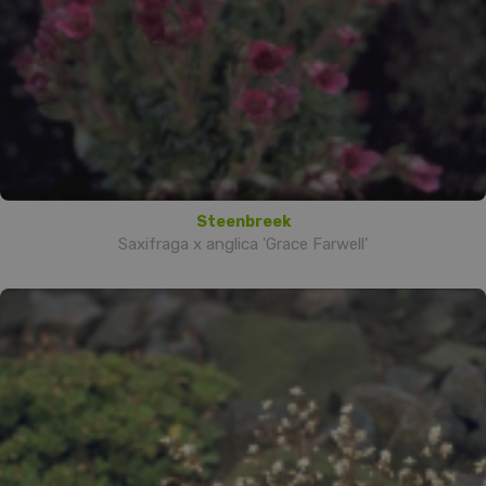
Steenbreek
Saxifraga x anglica 'Grace Farwell'