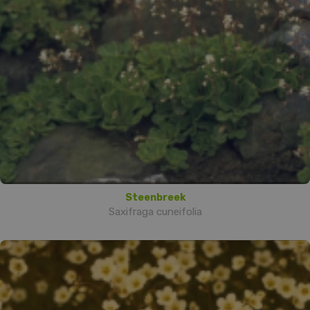
Steenbreek
Saxifraga cuneifolia