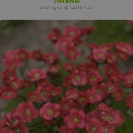
Steenbreek
Saxifraga x apiculata 'Alba'