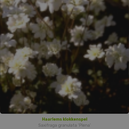
Haarlems klokkenspel
Saxifraga granulata 'Plena'