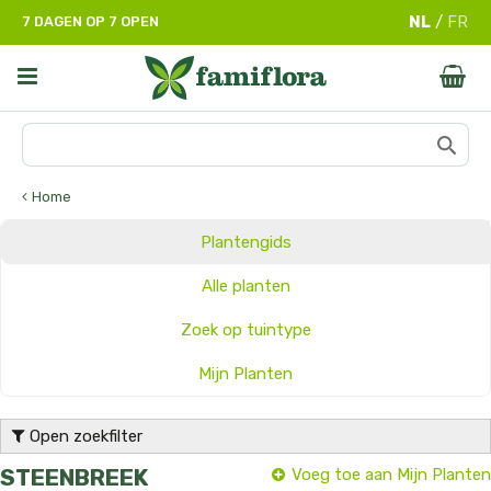
G
7 DAGEN OP 7 OPEN
a
n
a
a
r
c
o
n
Home
t
e
Plantengids
n
t
Alle planten
Zoek op tuintype
Mijn Planten
Open zoekfilter
STEENBREEK
Voeg toe aan Mijn Planten