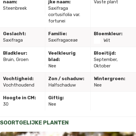
naam:
jke naam:
Vaste plant
Steenbreek
Saxifraga
cortusifolia var.
fortunei
Geslacht:
Familie:
Bloemkleur:
Saxifraga
Saxifragaceae
Wit
Bladkleur:
Veelkleurig
Bloeitijd:
Bruin, Groen
blad:
September,
Nee
Oktober
Vochtigheid:
Zon / schaduw:
Wintergroen:
Vochthoudend
Halfschaduw
Nee
Hoogte in CM:
Giftig:
30
Nee
SOORTGELIJKE PLANTEN