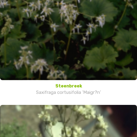
Steenbreek
Saxifraga cortusifolia 'Maigr?n'