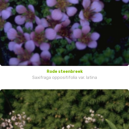
Rode steenbreek
Saxifraga oppositifolia var. latina