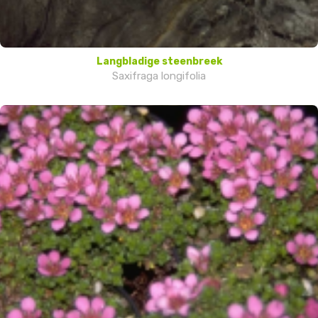
Langbladige steenbreek
Saxifraga longifolia