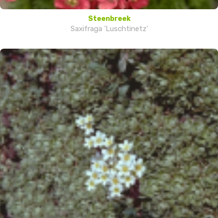
Steenbreek
Saxifraga 'Luschtinetz'