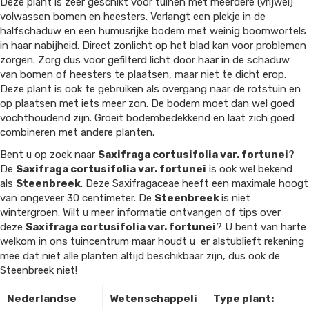
Deze plant is zeer geschikt voor tuinen met meerdere (vrijwel)
volwassen bomen en heesters. Verlangt een plekje in de
halfschaduw en een humusrijke bodem met weinig boomwortels
in haar nabijheid. Direct zonlicht op het blad kan voor problemen
zorgen. Zorg dus voor gefilterd licht door haar in de schaduw
van bomen of heesters te plaatsen, maar niet te dicht erop.
Deze plant is ook te gebruiken als overgang naar de rotstuin en
op plaatsen met iets meer zon. De bodem moet dan wel goed
vochthoudend zijn. Groeit bodembedekkend en laat zich goed
combineren met andere planten.
Bent u op zoek naar
Saxifraga cortusifolia var. fortunei
?
De
Saxifraga cortusifolia var. fortunei
is ook wel bekend
als
Steenbreek
. Deze Saxifragaceae heeft een maximale hoogt
van ongeveer 30 centimeter. De
Steenbreek
is niet
wintergroen. Wilt u meer informatie ontvangen of tips over
deze
Saxifraga cortusifolia var. fortunei
? U bent van harte
welkom in ons tuincentrum maar houdt u er alstublieft rekening
mee dat niet alle planten altijd beschikbaar zijn, dus ook de
Steenbreek niet!
Nederlandse
Wetenschappeli
Type plant: