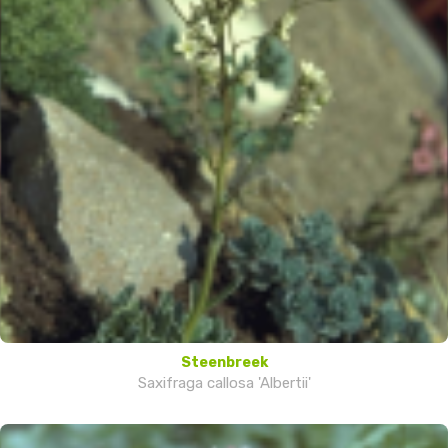
Steenbreek
Saxifraga callosa 'Albertii'