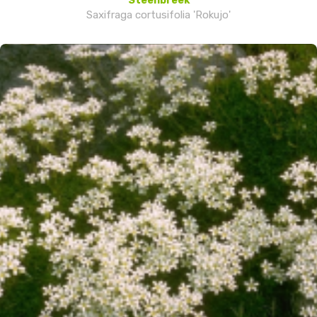
Steenbreek
Saxifraga cortusifolia 'Rokujo'