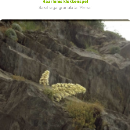
Haarlems klokkenspel
Saxifraga granulata 'Plena'