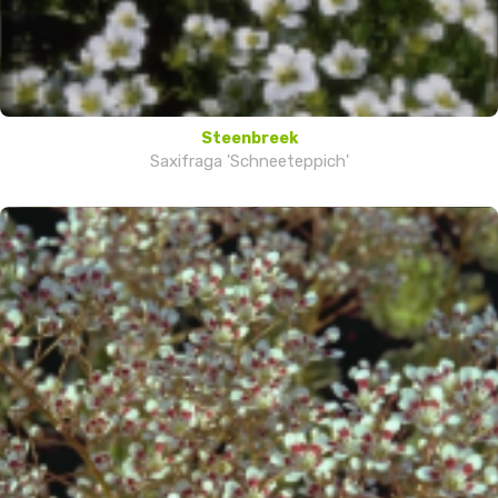
Steenbreek
Saxifraga 'Schneeteppich'