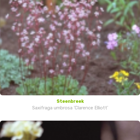
Steenbreek
Saxifraga umbrosa 'Clarence Elliott'