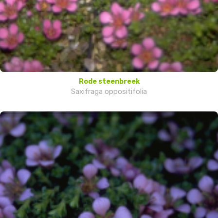
Rode steenbreek
Saxifraga oppositifolia