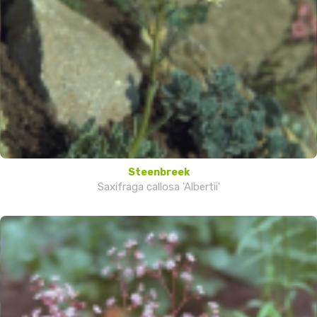
Steenbreek
Saxifraga callosa 'Albertii'