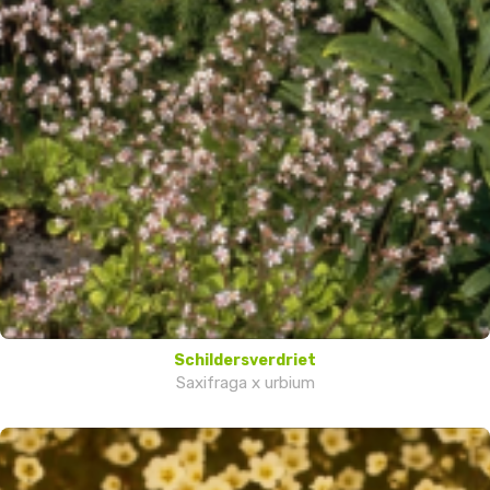
Schildersverdriet
Saxifraga x urbium