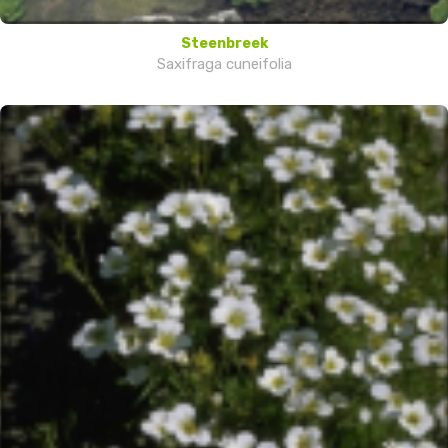
Steenbreek
Saxifraga cuneifolia