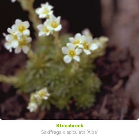
Steenbreek
Saxifraga x apiculata 'Alba'