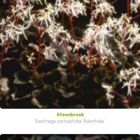
Steenbreek
Saxifraga cortusifolia 'Rubrifolia'