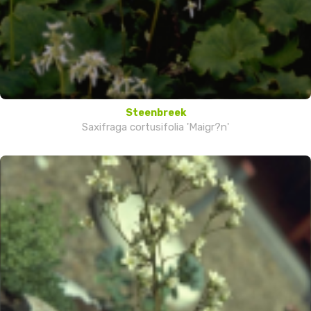
Steenbreek
Saxifraga cortusifolia 'Maigr?n'