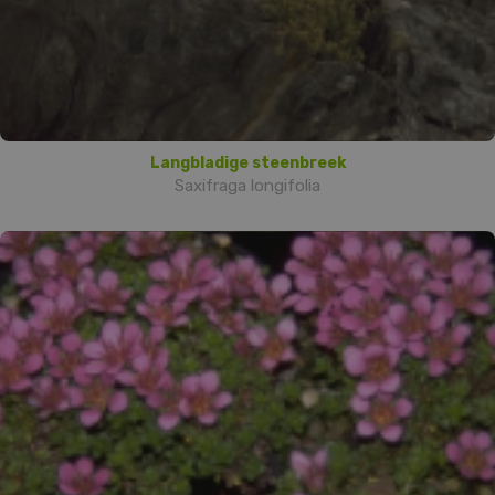
Langbladige steenbreek
Saxifraga longifolia