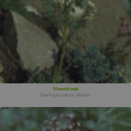
Steenbreek
Saxifraga callosa 'Albertii'