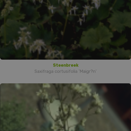
Steenbreek
Saxifraga cortusifolia 'Maigr?n'