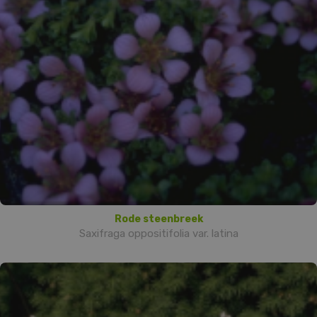
Rode steenbreek
Saxifraga oppositifolia var. latina