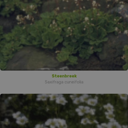
Steenbreek
Saxifraga cuneifolia