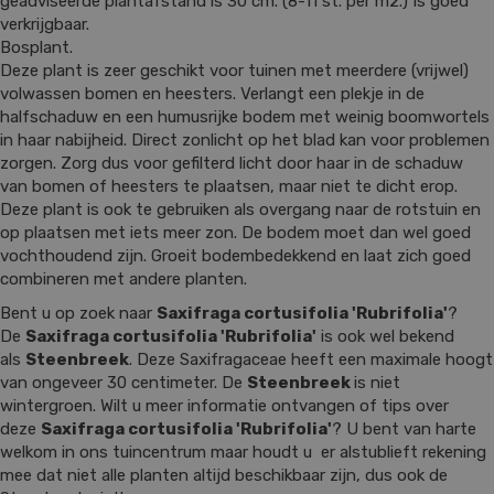
geadviseerde plantafstand is 30 cm. (8-11 st. per m2.) Is goed
verkrijgbaar.
Bosplant.
Deze plant is zeer geschikt voor tuinen met meerdere (vrijwel)
volwassen bomen en heesters. Verlangt een plekje in de
halfschaduw en een humusrijke bodem met weinig boomwortels
in haar nabijheid. Direct zonlicht op het blad kan voor problemen
zorgen. Zorg dus voor gefilterd licht door haar in de schaduw
van bomen of heesters te plaatsen, maar niet te dicht erop.
Deze plant is ook te gebruiken als overgang naar de rotstuin en
op plaatsen met iets meer zon. De bodem moet dan wel goed
vochthoudend zijn. Groeit bodembedekkend en laat zich goed
combineren met andere planten.
Bent u op zoek naar
Saxifraga cortusifolia 'Rubrifolia'
?
De
Saxifraga cortusifolia 'Rubrifolia'
is ook wel bekend
als
Steenbreek
. Deze Saxifragaceae heeft een maximale hoogt
van ongeveer 30 centimeter. De
Steenbreek
is niet
wintergroen. Wilt u meer informatie ontvangen of tips over
deze
Saxifraga cortusifolia 'Rubrifolia'
? U bent van harte
welkom in ons tuincentrum maar houdt u er alstublieft rekening
mee dat niet alle planten altijd beschikbaar zijn, dus ook de