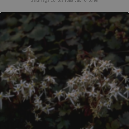
Saxifraga cortusifolia var. fortunei