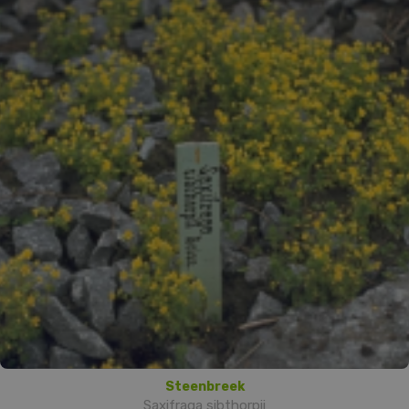
Steenbreek
Saxifraga sibthorpii