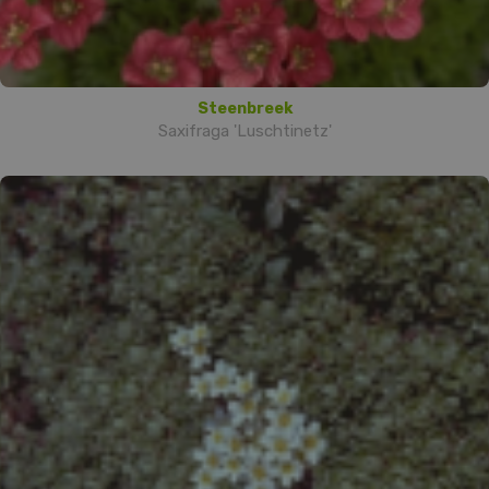
Steenbreek
Saxifraga 'Luschtinetz'