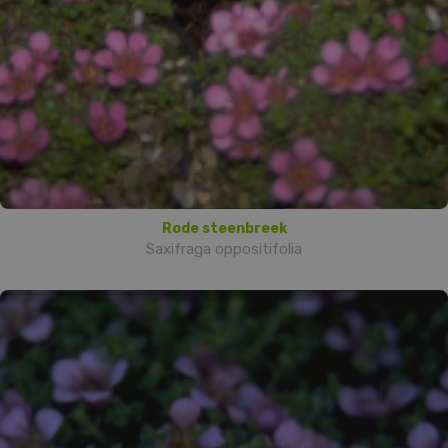
Rode steenbreek
Saxifraga oppositifolia