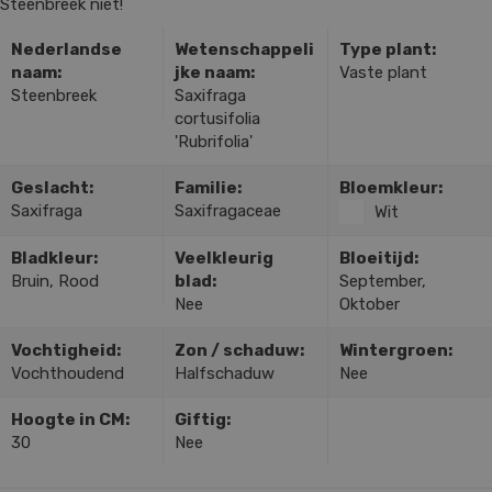
Steenbreek niet!
Nederlandse
Wetenschappeli
Type plant:
naam:
jke naam:
Vaste plant
Steenbreek
Saxifraga
cortusifolia
'Rubrifolia'
Geslacht:
Familie:
Bloemkleur:
Saxifraga
Saxifragaceae
Wit
Bladkleur:
Veelkleurig
Bloeitijd:
Bruin, Rood
blad:
September,
Nee
Oktober
Vochtigheid:
Zon / schaduw:
Wintergroen:
Vochthoudend
Halfschaduw
Nee
Hoogte in CM:
Giftig:
30
Nee