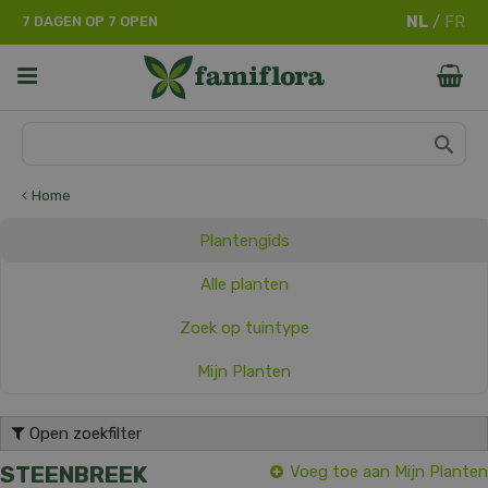
G
7 DAGEN OP 7 OPEN
a
n
a
a
r
c
o
n
Home
t
e
Plantengids
n
t
Alle planten
Zoek op tuintype
Mijn Planten
Open zoekfilter
STEENBREEK
Voeg toe aan Mijn Planten