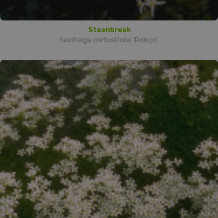
Steenbreek
Saxifraga cortusifolia 'Rokujo'