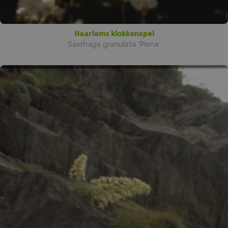
Haarlems klokkenspel
Saxifraga granulata 'Plena'