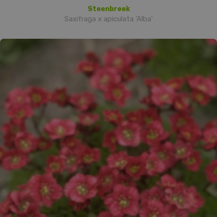
Steenbreek
Saxifraga x apiculata 'Alba'