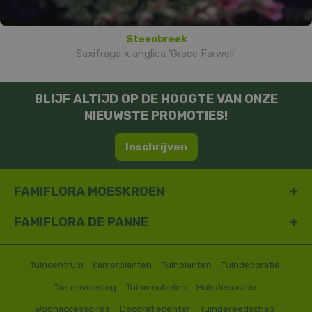
Steenbreek
Saxifraga x anglica 'Grace Farwell'
BLIJF ALTIJD OP DE HOOGTE VAN ONZE
NIEUWSTE PROMOTIES!
Inschrijven
FAMIFLORA MOESKROEN
FAMIFLORA DE PANNE
Tuincentrum
Kamerplanten
Tuinplanten
Tuindecoratie
Dierenvoeding
Tuinmeubelen
Huisdecoratie
Woonaccessoires
Decoratiecenter
Tuingereedschap