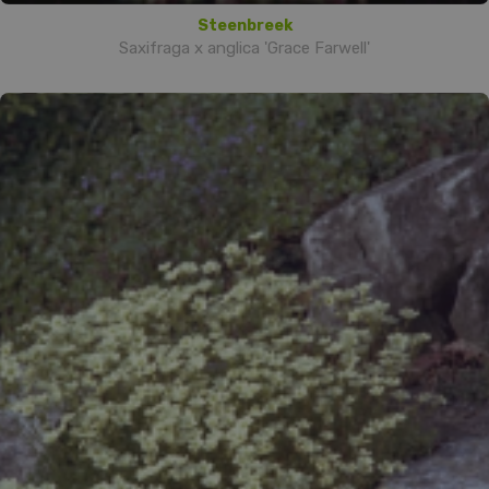
Steenbreek
Saxifraga x anglica 'Grace Farwell'