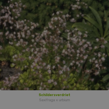
Schildersverdriet
Saxifraga x urbium