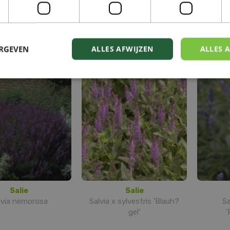
Echte salie
Kranssalie
fficinalis 'Albiflora'
Salvia verticillata 'Alba'
Salvia 
ERGEVEN
ALLES AFWIJZEN
ALLES 
Salie
Salie
lvia nemorosa
Salvia x sylvestris 'Blauh?
Sa
gel'
'