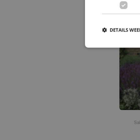
Salvia o
DETAILS WE
Sa