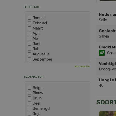
BLOEITIJD:
Nederla
Januari
Salie
Februari
Maart
Geslach
April
Salvia
Mei
Juni
Bladkleu
Juli
Groe
Augustus
September
Vochtig
Oktober
Wis selectie
Droog-v
November
December
BLOEMKLEUR:
Hoogte 
40
Beige
Blauw
Bruin
SOOR
Geel
Gemengd
Grijs