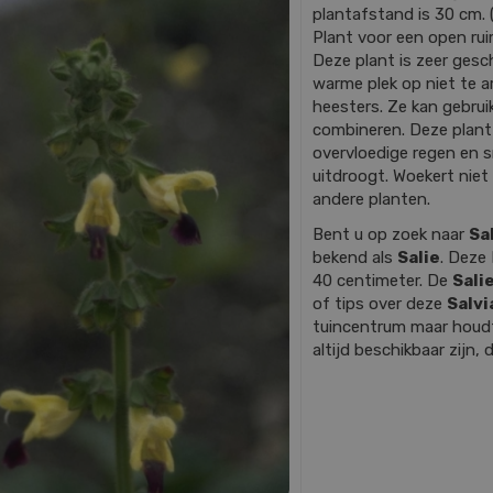
plantafstand is 30 cm. (
Plant voor een open rui
Deze plant is zeer gesch
warme plek op niet te
heesters. Ze kan gebrui
combineren. Deze plant
overvloedige regen en 
uitdroogt. Woekert niet
andere planten.
Bent u op zoek naar
Sa
bekend als
Salie
. Deze
40 centimeter. De
Sali
of tips over deze
Salvi
tuincentrum maar houdt 
altijd beschikbaar zijn, 