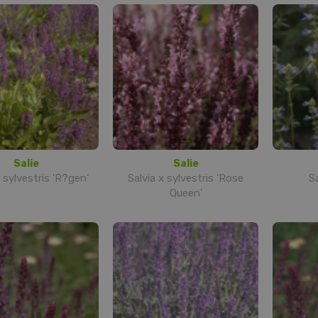
Salie
Salie
x sylvestris 'R?gen'
Salvia x sylvestris 'Rose
Sa
Queen'