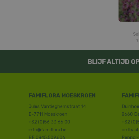
Sa
'
BLIJF ALTIJD 
FAMIFLORA MOESKROEN
FAMIF
Jules Vantieghemstraat 14
Duinhoe
B-7711 Moeskroen
8660 D
+32 (0)56 33 66 00
+32 (0)
info@famiflora.be
onthaal
BE 0845.509.606
Peppol