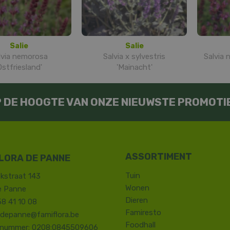
Salie
Salie
lvia nemorosa
Salvia x sylvestris
Salvia 
Ostfriesland'
'Mainacht'
OP DE HOOGTE VAN ONZE NIEUWSTE PROMOTI
LORA DE PANNE
Tuin
kstraat 143
Wonen
e Panne
Dieren
58 41 10 08
Famiresto
.depanne@famiflora.be
Foodhall
-nummer: 0208:0845509606