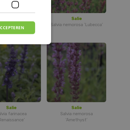
Kranssalie
Salie
verticillata 'Purple
Salvia nemorosa 'Lubecca'
ACCEPTEREN
Rain'
Salie
Salie
lvia farinacea
Salvia nemorosa
Renaissance'
'Amethyst'