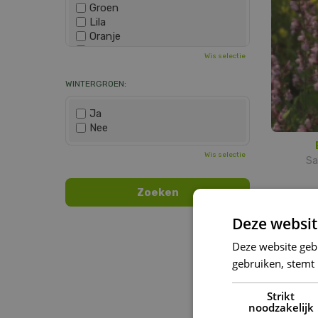
Groen
Lila
Oranje
Paars
Wis selectie
Rood
Roze
WINTERGROEN:
Wit
Zwart
Ja
Nee
Wis selectie
Sa
Deze websit
Deze website geb
gebruiken, stemt
Strikt
noodzakelijk