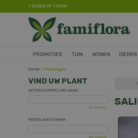
Ga
7 DAGEN OP 7 OPEN
naar
content
PROMOTIES
TUIN
WONEN
DIEREN
Home
Plantengids
VIND UW PLANT
WETENSCHAPPELIJKE NAAM:
SALI
Wis selectie
NEDERLANDSE NAAM:
Wis selectie