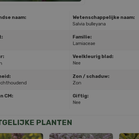
ndse naam:
Wetenschappelijke naam:
Salvia bulleyana
t:
Familie:
Lamiaceae
r:
Veelkleurig blad:
Nee
n
heid:
Zon / schaduw:
ochthoudend
Zon
in CM:
Giftig:
Nee
TGELIJKE PLANTEN