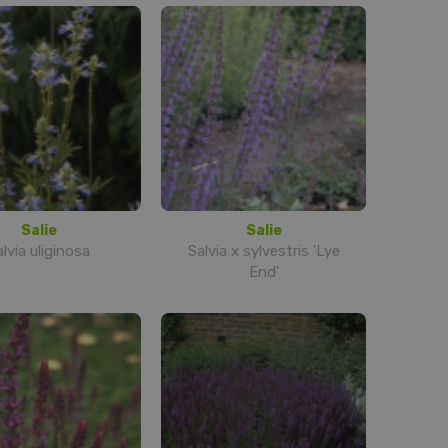
Salie
Salie
lvia uliginosa
Salvia x sylvestris 'Lye
End'