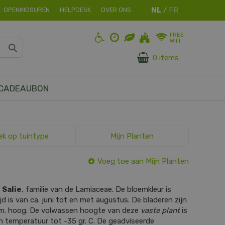
OPENINGSUREN
HELPDESK
OVER ONS
FREE
WIFI
0 items
CADEAUBON
ek op tuintype
Mijn Planten
Voeg toe aan Mijn Planten
s
Salie
, familie van de Lamiaceae. De bloemkleur is
jd is van ca. juni tot en met augustus. De bladeren zijn
cm. hoog. De volwassen hoogte van deze
vaste plant
is
n temperatuur tot -35 gr. C. De geadviseerde