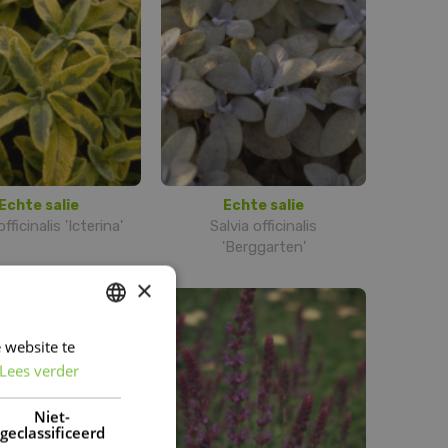
Echte salie
Echte salie
officinalis 'Icterina'
Salvia officinalis
'Berggarten'
×
 website te
DUTCH
Lees verder
FRENCH
DUTCH
Niet-
geclassificeerd