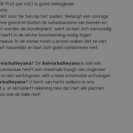
8-11 st. per m2.) Is goed verkrijgbaar.
mte.
ikt voor 'de tuin op het zuiden'. Verlangt een zonnige,
 arme grond en buiten de schaduwzone van bomen en
kt worden als borderplant, want ze laat zich eenvoudig
 heeft in de winter bescherming nodig tegen
sneeuw. In de zomer moet u ervoor waken dat ze niet
 of nauwelijks en laat zich goed combineren met
lvia bulleyana
? De
Salvia bulleyana
is ook wel
 Lamiaceae heeft een maximale hoogt van ongeveer
e
is niet wintergroen. Wilt u meer informatie ontvangen
a bulleyana
? U bent van harte welkom in ons
u er alstublieft rekening mee dat niet alle planten
dus ook de Salie niet!