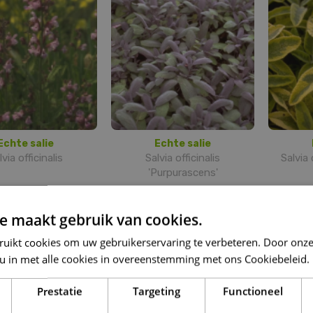
Echte salie
Echte salie
lvia officinalis
Salvia officinalis
Salvia 
'Purpurascens'
e maakt gebruik van cookies.
ruikt cookies om uw gebruikerservaring te verbeteren. Door onze
 u in met alle cookies in overeenstemming met ons Cookiebeleid.
Prestatie
Targeting
Functioneel