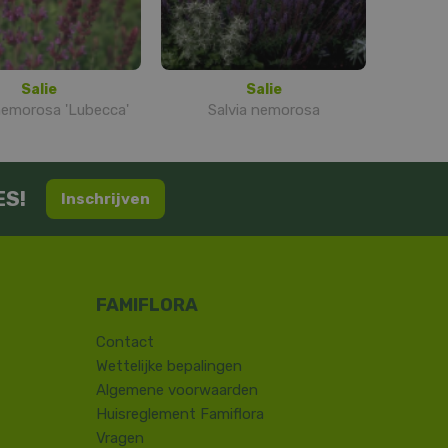
Salie
Salie
nemorosa 'Lubecca'
Salvia nemorosa
ES!
Inschrijven
Contact
​Wettelijke bepalingen
Algemene voorwaarden
Huisreglement Famiflora
Vragen