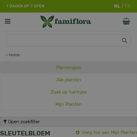
G
7 DAGEN OP 7 OPEN
a
n
a
a
r
c
o
n
Home
t
e
Plantengids
n
t
Alle planten
Zoek op tuintype
Mijn Planten
Open zoekfilter
SLEUTELBLOEM
Voeg toe aan Mijn Planten