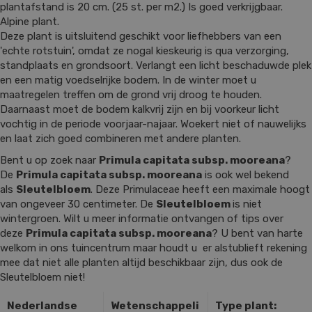
plantafstand is 20 cm. (25 st. per m2.) Is goed verkrijgbaar.
Alpine plant.
Deze plant is uitsluitend geschikt voor liefhebbers van een
'echte rotstuin', omdat ze nogal kieskeurig is qua verzorging,
standplaats en grondsoort. Verlangt een licht beschaduwde plek
en een matig voedselrijke bodem. In de winter moet u
maatregelen treffen om de grond vrij droog te houden.
Daarnaast moet de bodem kalkvrij zijn en bij voorkeur licht
vochtig in de periode voorjaar-najaar. Woekert niet of nauwelijks
en laat zich goed combineren met andere planten.
Bent u op zoek naar
Primula capitata subsp. mooreana
?
De
Primula capitata subsp. mooreana
is ook wel bekend
als
Sleutelbloem
. Deze Primulaceae heeft een maximale hoogt
van ongeveer 30 centimeter. De
Sleutelbloem
is niet
wintergroen. Wilt u meer informatie ontvangen of tips over
deze
Primula capitata subsp. mooreana
? U bent van harte
welkom in ons tuincentrum maar houdt u er alstublieft rekening
mee dat niet alle planten altijd beschikbaar zijn, dus ook de
Sleutelbloem niet!
Nederlandse
Wetenschappeli
Type plant: