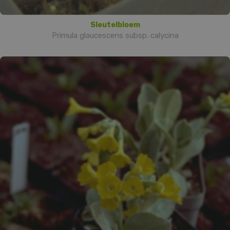
Sleutelbloem
Primula glaucescens subsp. calycina