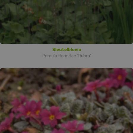
Sleutelbloem
Primula florindae 'Rubra'