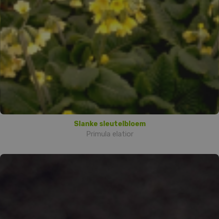
Slanke sleutelbloem
Primula elatior