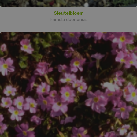
Sleutelbloem
Primula daonensis