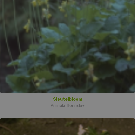
Sleutelbloem
Primula florindae