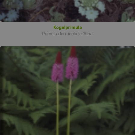
Kogelprimula
Primula denticulata 'Alba'