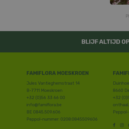
P
BLIJF ALTIJD 
FAMIFLORA MOESKROEN
FAMIF
Jules Vantieghemstraat 14
Duinhoe
B-7711 Moeskroen
8660 D
+32 (0)56 33 66 00
+32 (0)
info@famiflora.be
onthaal
BE 0845.509.606
Peppol
Peppol-nummer: 0208:0845509606