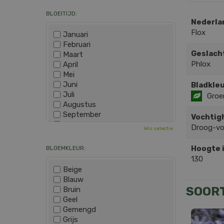
BLOEITIJD:
Nederla
Flox
Januari
Februari
Geslach
Maart
Phlox
April
Mei
Juni
Bladkleu
Juli
Groe
Augustus
September
Vochtig
Oktober
Droog-v
Wis selectie
November
December
Hoogte 
BLOEMKLEUR:
130
Beige
Blauw
SOOR
Bruin
Geel
Gemengd
Grijs