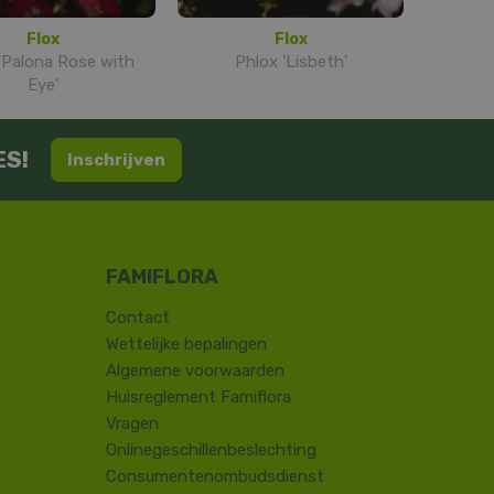
Flox
Flox
'Palona Rose with
Phlox 'Lisbeth'
Eye'
ES!
Inschrijven
Contact
​Wettelijke bepalingen
Algemene voorwaarden
Huisreglement Famiflora
Vragen
Onlinegeschillenbeslechting
Consumentenombudsdienst