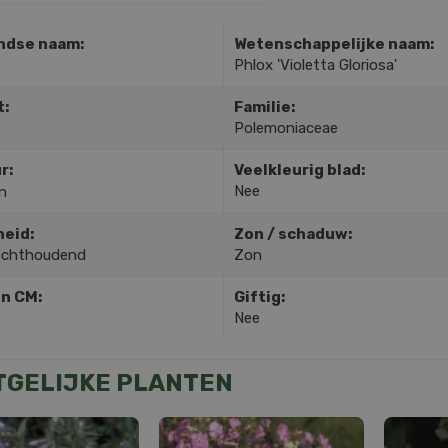
ndse naam:
Wetenschappelijke naam:
Phlox 'Violetta Gloriosa'
t:
Familie:
Polemoniaceae
r:
Veelkleurig blad:
Nee
n
heid:
Zon / schaduw:
ochthoudend
Zon
in CM:
Giftig:
Nee
TGELIJKE PLANTEN