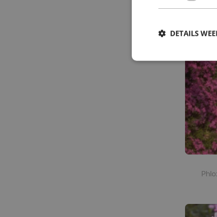
DETAILS WE
Phlo