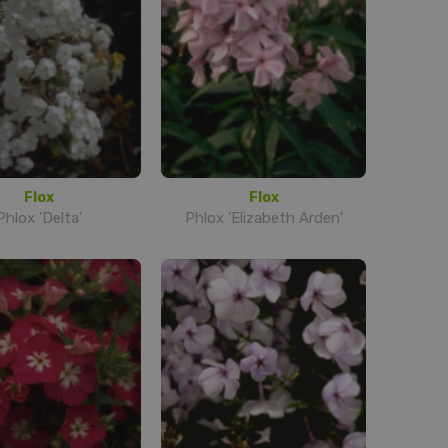
Flox
Flox
Phlox 'Delta'
Phlox 'Elizabeth Arden'