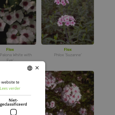
Flox
Flox
'Palona White with
Phlox 'Suzanne'
Eye'
×
 website te
DUTCH
Lees verder
FRENCH
DUTCH
Niet-
geclassificeerd