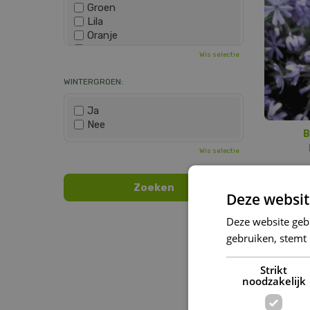
Groen
Lila
Oranje
Paars
Wis selectie
Rood
Roze
WINTERGROEN:
Wit
Zwart
Ja
Nee
B
Wis selectie
Deze websit
Deze website geb
gebruiken, stemt
Strikt
noodzakelijk