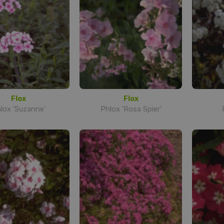
Flox
Flox
lox 'Suzanne'
Phlox 'Rosa Spier'