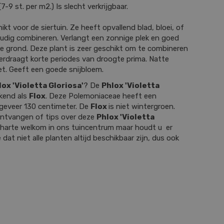
7-9 st. per m2.) Is slecht verkrijgbaar.
ikt voor de siertuin. Ze heeft opvallend blad, bloei, of
oudig combineren. Verlangt een zonnige plek en goed
ke grond. Deze plant is zeer geschikt om te combineren
Verdraagt korte periodes van droogte prima. Natte
et. Geeft een goede snijbloem.
lox 'Violetta Gloriosa'
? De
Phlox 'Violetta
ekend als
Flox
. Deze Polemoniaceae heeft een
geveer 130 centimeter. De
Flox
is niet wintergroen.
 ontvangen of tips over deze
Phlox 'Violetta
 harte welkom in ons tuincentrum maar houdt u er
 dat niet alle planten altijd beschikbaar zijn, dus ook