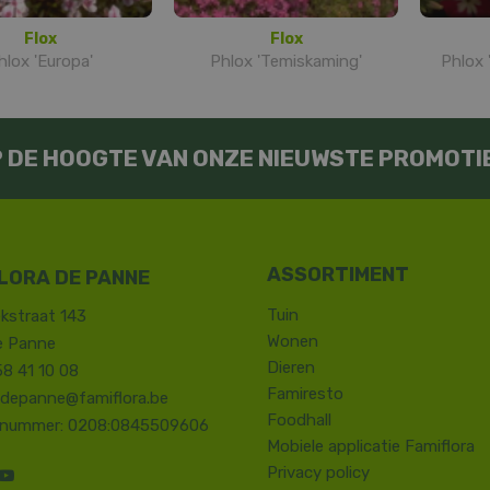
Flox
Flox
hlox 'Europa'
Phlox 'Temiskaming'
Phlox 
OP DE HOOGTE VAN ONZE NIEUWSTE PROMOTI
LORA DE PANNE
Tuin
kstraat 143
Wonen
e Panne
Dieren
58 41 10 08
Famiresto
.depanne@famiflora.be
Foodhall
-nummer: 0208:0845509606
Mobiele applicatie Famiflora
Privacy policy