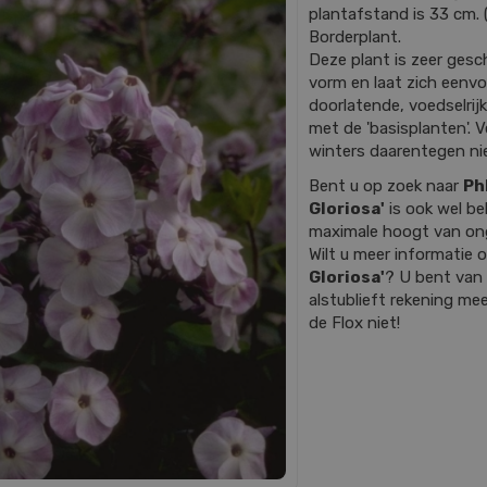
plantafstand is 33 cm. (
Borderplant.
Deze plant is zeer gesch
vorm en laat zich eenv
doorlatende, voedselrij
met de 'basisplanten'. 
winters daarentegen ni
Bent u op zoek naar
Ph
Gloriosa'
is ook wel b
maximale hoogt van on
Wilt u meer informatie
Gloriosa'
? U bent van
alstublieft rekening mee
de Flox niet!