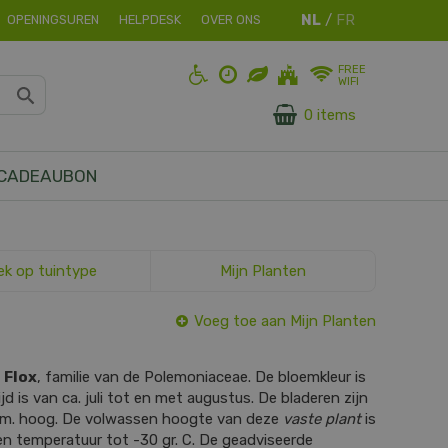
OPENINGSUREN
HELPDESK
OVER ONS
FREE
WIFI
0 items
CADEAUBON
ek op tuintype
Mijn Planten
Voeg toe aan Mijn Planten
s
Flox
, familie van de Polemoniaceae. De bloemkleur is
ijd is van ca. juli tot en met augustus. De bladeren zijn
cm. hoog. De volwassen hoogte van deze
vaste plant
is
en temperatuur tot -30 gr. C. De geadviseerde