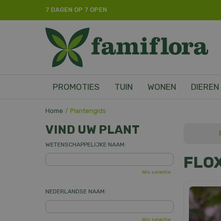
Ga
7 DAGEN OP 7 OPEN
naar
content
PROMOTIES
TUIN
WONEN
DIEREN
Home
Plantengids
VIND UW PLANT
WETENSCHAPPELIJKE NAAM:
FLO
Wis selectie
NEDERLANDSE NAAM:
Wis selectie