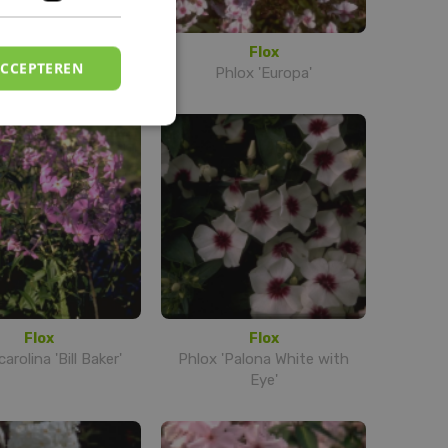
Flox
Flox
ACCEPTEREN
 'Elizabeth Arden'
Phlox 'Europa'
Flox
Flox
arolina 'Bill Baker'
Phlox 'Palona White with
Eye'