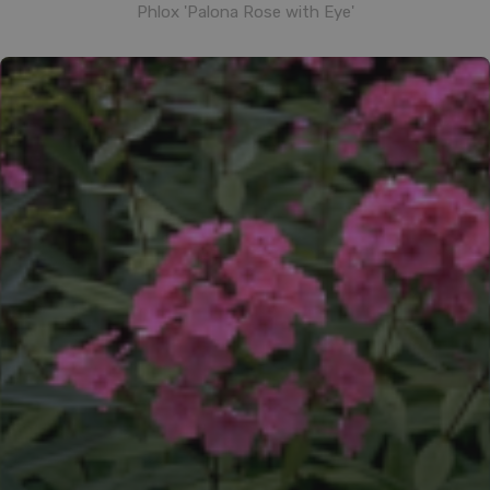
Phlox 'Palona Rose with Eye'