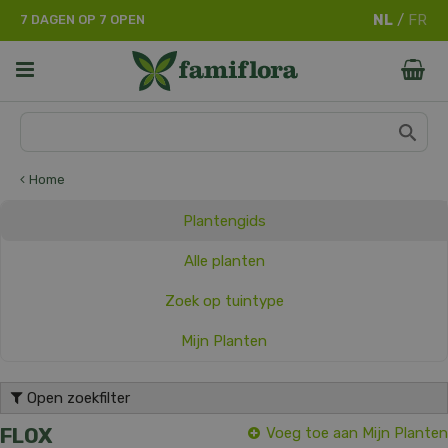
G
7 DAGEN OP 7 OPEN
a
n
a
a
r
c
o
n
Home
t
e
Plantengids
n
t
Alle planten
Zoek op tuintype
Mijn Planten
Open zoekfilter
FLOX
Voeg toe aan Mijn Planten