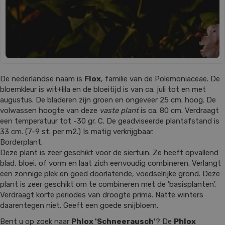
De nederlandse naam is
Flox
, familie van de Polemoniaceae. De
bloemkleur is wit+lila en de bloeitijd is van ca. juli tot en met
augustus. De bladeren zijn groen en ongeveer 25 cm. hoog. De
volwassen hoogte van deze
vaste plant
is ca. 80 cm. Verdraagt
een temperatuur tot -30 gr. C. De geadviseerde plantafstand is
33 cm. (7-9 st. per m2.) Is matig verkrijgbaar.
Borderplant.
Deze plant is zeer geschikt voor de siertuin. Ze heeft opvallend
blad, bloei, of vorm en laat zich eenvoudig combineren. Verlangt
een zonnige plek en goed doorlatende, voedselrijke grond. Deze
plant is zeer geschikt om te combineren met de 'basisplanten'.
Verdraagt korte periodes van droogte prima. Natte winters
daarentegen niet. Geeft een goede snijbloem.
Bent u op zoek naar
Phlox 'Schneerausch'
? De
Phlox