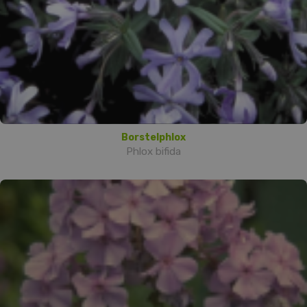
Borstelphlox
Phlox bifida