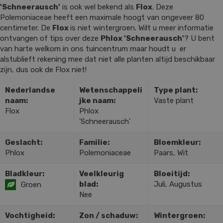
'Schneerausch'
is ook wel bekend als
Flox
. Deze
Polemoniaceae heeft een maximale hoogt van ongeveer 80
centimeter. De
Flox
is niet wintergroen. Wilt u meer informatie
ontvangen of tips over deze
Phlox 'Schneerausch'
? U bent
van harte welkom in ons tuincentrum maar houdt u er
alstublieft rekening mee dat niet alle planten altijd beschikbaar
zijn, dus ook de Flox niet!
Nederlandse
Wetenschappeli
Type plant:
naam:
jke naam:
Vaste plant
Flox
Phlox
'Schneerausch'
Geslacht:
Familie:
Bloemkleur:
Phlox
Polemoniaceae
Paars, Wit
Bladkleur:
Veelkleurig
Bloeitijd:
blad:
Juli, Augustus
Groen
Nee
Vochtigheid:
Zon / schaduw:
Wintergroen: