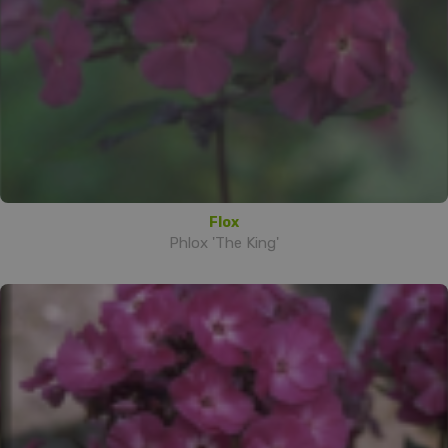
Flox
Phlox 'The King'