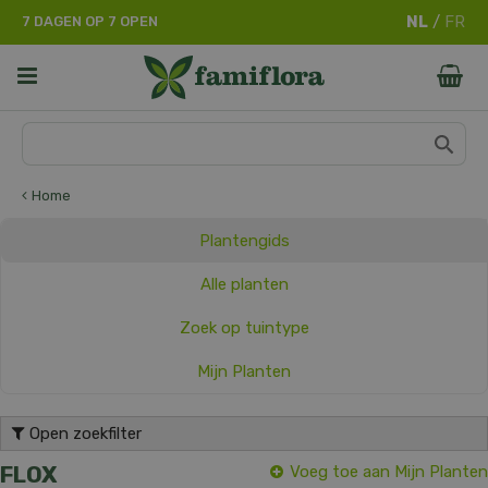
G
7 DAGEN OP 7 OPEN
a
n
a
a
r
c
o
n
Home
t
e
Plantengids
n
t
Alle planten
Zoek op tuintype
Mijn Planten
Open zoekfilter
FLOX
Voeg toe aan Mijn Planten