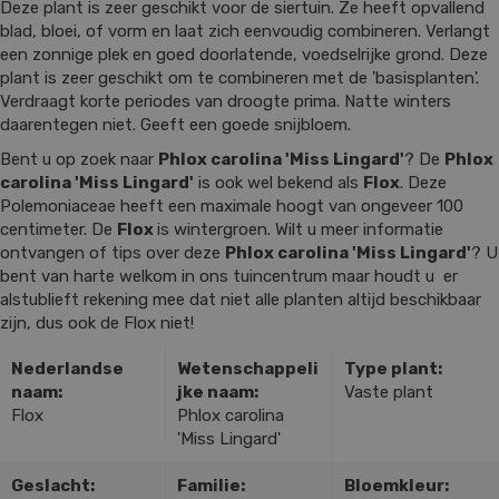
Deze plant is zeer geschikt voor de siertuin. Ze heeft opvallend
blad, bloei, of vorm en laat zich eenvoudig combineren. Verlangt
een zonnige plek en goed doorlatende, voedselrijke grond. Deze
plant is zeer geschikt om te combineren met de 'basisplanten'.
Verdraagt korte periodes van droogte prima. Natte winters
daarentegen niet. Geeft een goede snijbloem.
Bent u op zoek naar
Phlox carolina 'Miss Lingard'
? De
Phlox
carolina 'Miss Lingard'
is ook wel bekend als
Flox
. Deze
Polemoniaceae heeft een maximale hoogt van ongeveer 100
centimeter. De
Flox
is wintergroen. Wilt u meer informatie
ontvangen of tips over deze
Phlox carolina 'Miss Lingard'
? U
bent van harte welkom in ons tuincentrum maar houdt u er
alstublieft rekening mee dat niet alle planten altijd beschikbaar
zijn, dus ook de Flox niet!
Nederlandse
Wetenschappeli
Type plant:
naam:
jke naam:
Vaste plant
Flox
Phlox carolina
'Miss Lingard'
Geslacht:
Familie:
Bloemkleur: