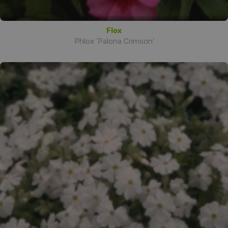
Flox
Phlox 'Palona Crimson'