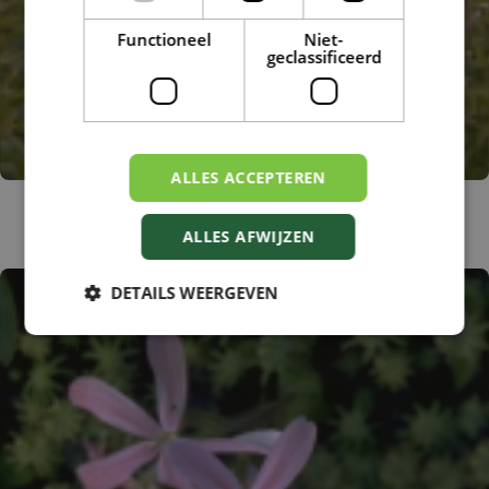
Functioneel
Niet-
geclassificeerd
ALLES ACCEPTEREN
Flox
Phlox 'Omega'
ALLES AFWIJZEN
DETAILS WEERGEVEN