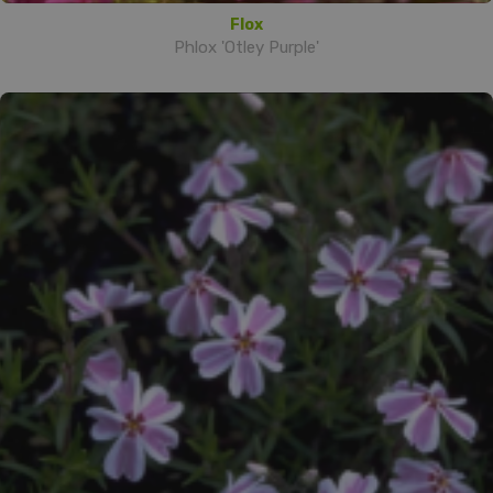
Flox
Phlox 'Otley Purple'