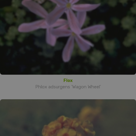
Flox
Phlox adsurgens 'Wagon Wheel'