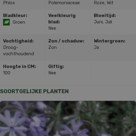
Phlox
Polemoniaceae
Roze, Wit
Bladkleur:
Veelkleurig
Bloeitijd:
blad:
Juni, Juli
Groen
Nee
Vochtigheid:
Zon / schaduw:
Wintergroen:
Droog-
Zon
Ja
vochthoudend
Hoogte in CM:
Giftig:
100
Nee
SOORTGELIJKE PLANTEN