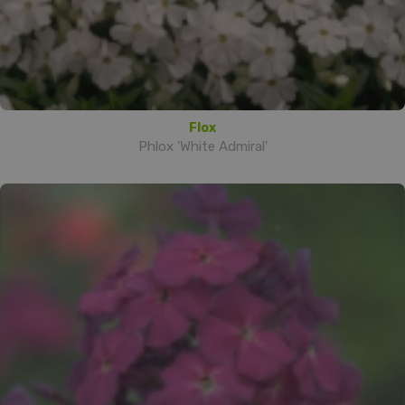
Flox
Phlox 'White Admiral'