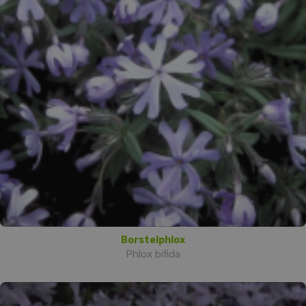
Borstelphlox
Phlox bifida