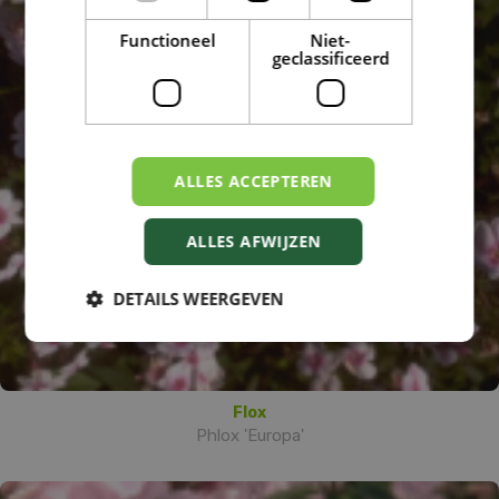
Functioneel
Niet-
geclassificeerd
ALLES ACCEPTEREN
ALLES AFWIJZEN
DETAILS WEERGEVEN
Flox
Phlox 'Europa'