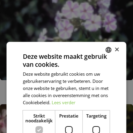
×
Deze website maakt gebruik
van cookies.
DUTCH
Deze website gebruikt cookies om uw
FRENCH
gebruikerservaring te verbeteren. Door
DUTCH
Flox
onze website te gebruiken, stemt u in met
Phlox 'Natascha'
alle cookies in overeenstemming met ons
Cookiebeleid.
Lees verder
Strikt
Prestatie
Targeting
noodzakelijk