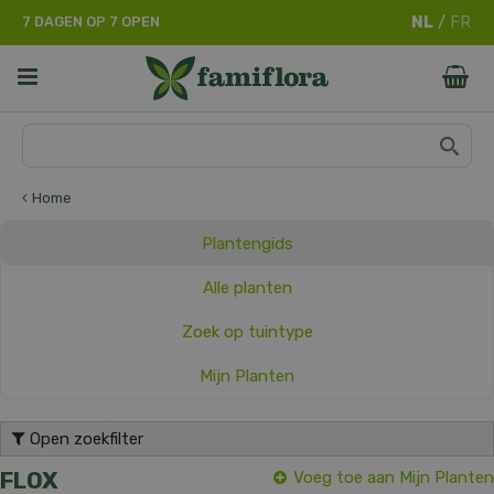
G
7 DAGEN OP 7 OPEN
a
n
a
a
r
c
o
n
Home
t
e
Plantengids
n
t
Alle planten
Zoek op tuintype
Mijn Planten
Open zoekfilter
FLOX
Voeg toe aan Mijn Planten