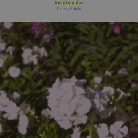
Borstelphlox
Phlox bifida