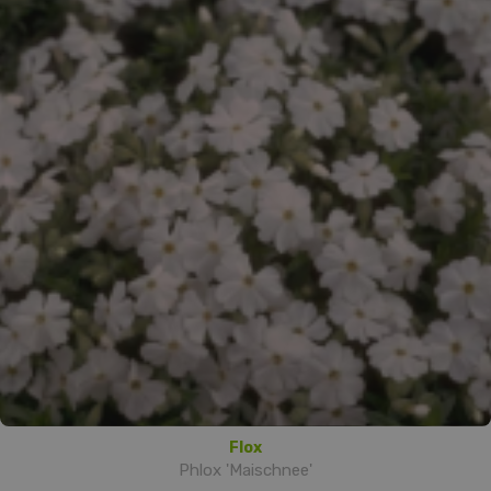
Flox
Phlox 'Maischnee'