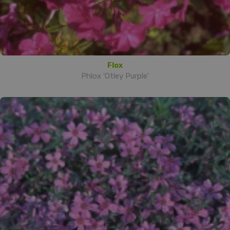
Flox
Phlox 'Otley Purple'