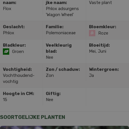
naam:
jke naam:
Vaste plant
Flox
Phlox adsurgens
'Wagon Wheel'
Geslacht:
Familie:
Bloemkleur:
Phlox
Polemoniaceae
Roze
Bladkleur:
Veelkleurig
Bloeitijd:
blad:
Mei, Juni
Groen
Nee
Vochtigheid:
Zon / schaduw:
Wintergroen:
Vochthoudend-
Zon
Ja
vochtig
Hoogte in CM:
Giftig:
15
Nee
SOORTGELIJKE PLANTEN