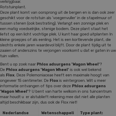
verkrijgbaar.
Rotstuinplant.
Deze plant komt van oorsprong uit de bergen en is dan ook zeer
geschikt voor de rotstuin als 'voegenvuller' in de stapelmuur of
tussen stenen (ook bestrating). Verlangt een zonnige plek en
een matig voedselrijke, stenige bodem. Deze plant staat het
liefst op een licht vochtige plek. U kunt haar goed uitplanten In
kleine groepjes of als eenling. Het is een kortlevende plant, die
slechts enkele jaren waardevol blijft. Door de plant tijdig uit te
zaaien of anderszins te verjongen voorkomt u dat er gaten in uw
tuin vallen.
Bent u op zoek naar
Phlox adsurgens 'Wagon Wheel'
?
De
Phlox adsurgens 'Wagon Wheel'
is ook wel bekend
als
Flox
. Deze Polemoniaceae heeft een maximale hoogt van
ongeveer 15 centimeter. De
Flox
is wintergroen. Wilt u meer
informatie ontvangen of tips over deze
Phlox adsurgens
'Wagon Wheel'
? U bent van harte welkom in ons tuincentrum
maar houdt u er alstublieft rekening mee dat niet alle planten
altijd beschikbaar zijn, dus ook de Flox niet!
Nederlandse
Wetenschappeli
Type plant: