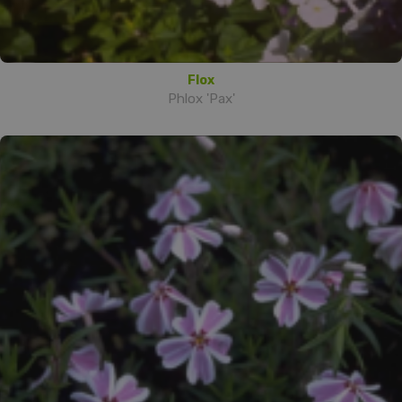
Flox
Phlox 'Pax'