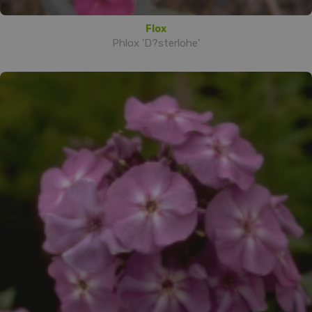
Flox
Phlox 'D?sterlohe'