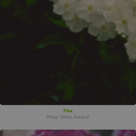
Flox
Phlox 'White Admiral'