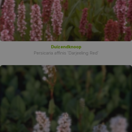
Duizendknoop
Persicaria affinis 'Darjeeling Red'