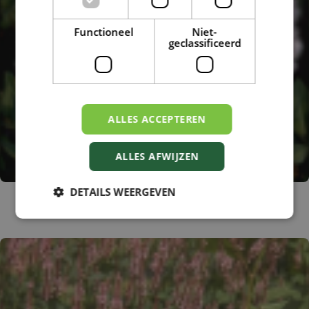
Functioneel
Niet-
geclassificeerd
ALLES ACCEPTEREN
ALLES AFWIJZEN
DETAILS WEERGEVEN
Duizendknoop
Persicaria affinis