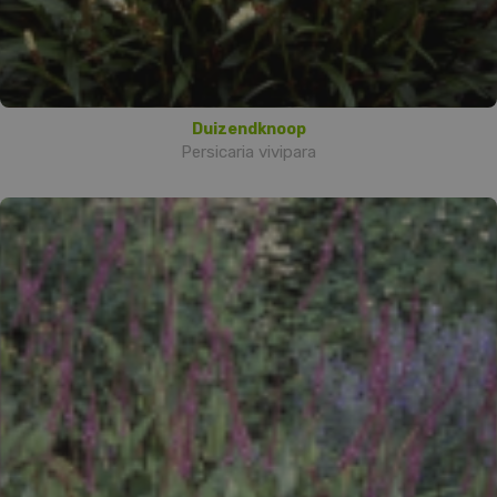
Duizendknoop
Persicaria vivipara