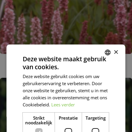
×
Deze website maakt gebruik
Duizendknoop
van cookies.
Persicaria affinis 'Darjeeling Red'
DUTCH
Deze website gebruikt cookies om uw
FRENCH
gebruikerservaring te verbeteren. Door
DUTCH
onze website te gebruiken, stemt u in met
alle cookies in overeenstemming met ons
Cookiebeleid.
Lees verder
Strikt
Prestatie
Targeting
noodzakelijk