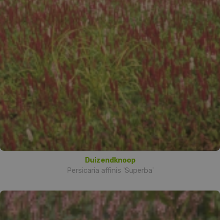
Duizendknoop
Persicaria affinis 'Superba'