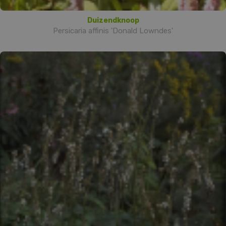
Duizendknoop
Persicaria affinis 'Donald Lowndes'