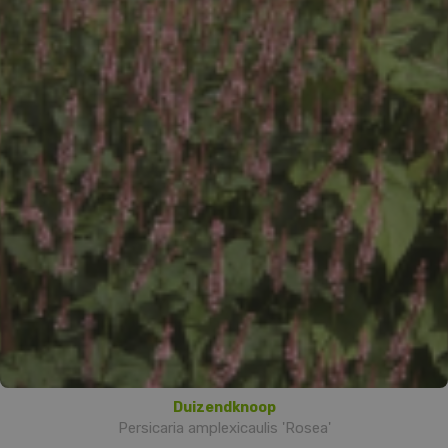
Duizendknoop
Persicaria amplexicaulis 'Rosea'