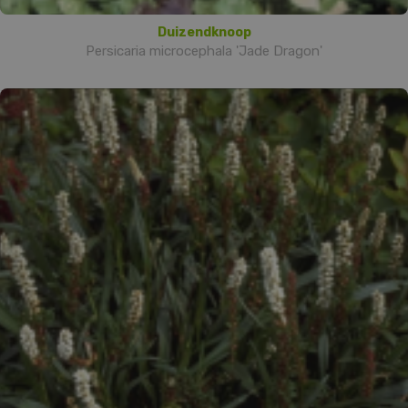
Duizendknoop
Persicaria microcephala 'Jade Dragon'