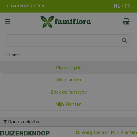
G
7 DAGEN OP 7 OPEN
a
n
a
a
r
c
o
n
Home
t
e
Plantengids
n
t
Alle planten
Zoek op tuintype
Mijn Planten
Open zoekfilter
DUIZENDKNOOP
Voeg toe aan Mijn Planten