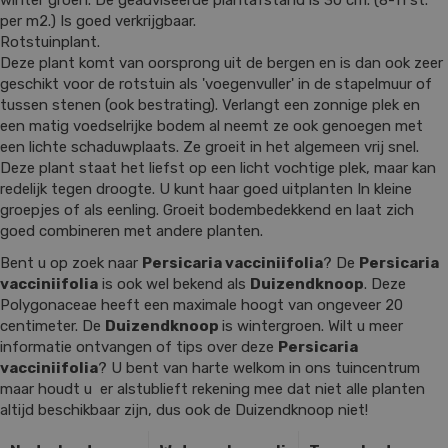
winter groen. De geadviseerde plantafstand is 30 cm. (8-11 st.
per m2.) Is goed verkrijgbaar.
Rotstuinplant.
Deze plant komt van oorsprong uit de bergen en is dan ook zeer
geschikt voor de rotstuin als 'voegenvuller' in de stapelmuur of
tussen stenen (ook bestrating). Verlangt een zonnige plek en
een matig voedselrijke bodem al neemt ze ook genoegen met
een lichte schaduwplaats. Ze groeit in het algemeen vrij snel.
Deze plant staat het liefst op een licht vochtige plek, maar kan
redelijk tegen droogte. U kunt haar goed uitplanten In kleine
groepjes of als eenling. Groeit bodembedekkend en laat zich
goed combineren met andere planten.
Bent u op zoek naar
Persicaria vacciniifolia
? De
Persicaria
vacciniifolia
is ook wel bekend als
Duizendknoop
. Deze
Polygonaceae heeft een maximale hoogt van ongeveer 20
centimeter. De
Duizendknoop
is wintergroen. Wilt u meer
informatie ontvangen of tips over deze
Persicaria
vacciniifolia
? U bent van harte welkom in ons tuincentrum
maar houdt u er alstublieft rekening mee dat niet alle planten
altijd beschikbaar zijn, dus ook de Duizendknoop niet!