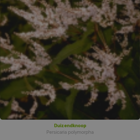
Duizendknoop
Persicaria polymorpha