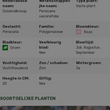
Nederlandse
Wetenschappeli
Type plant:
naam:
jke naam:
Vaste plant
Duizendknoop
Persicaria
vacciniifolia
Geslacht:
Familie:
Bloemkleur:
Persicaria
Polygonaceae
Roze
Bladkleur:
Veelkleurig
Bloeitijd:
blad:
Juli, Augustus,
Groen
Nee
September
Vochtigheid:
Zon / schaduw:
Wintergroen:
Vochthoudend
Zon
Ja
Hoogte in CM:
Giftig:
20
Nee
SOORTGELIJKE PLANTEN