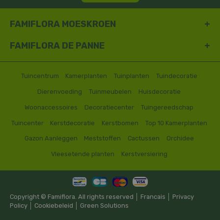
FAMIFLORA MOESKROEN
FAMIFLORA DE PANNE
Tuincentrum
Kamerplanten
Tuinplanten
Tuindecoratie
Dierenvoeding
Tuinmeubelen
Huisdecoratie
Woonaccessoires
Decoratiecenter
Tuingereedschap
Tuincenter
Kerstdecoratie
Kerstbomen
Top 10 Kamerplanten
Gazon Aanleggen
Meststoffen
Cactussen
Orchidee
Vleesetende planten
Kerstversiering
Copyright © Famiflora. All rights reserved │
Francais
│
Privacy
Policy
│
Cookiebeleid
│
Green Solutions