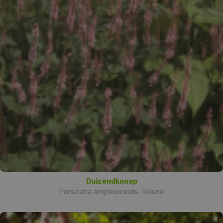
Duizendknoop
Persicaria amplexicaulis 'Rosea'