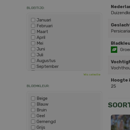
Nederla
BLOEITIJD:
Duizendk
Januari
Geslach
Februari
Persicaria
Maart
April
Bladkleu
Mei
Juni
Groe
Juli
Augustus
Vochtig
September
Vochtho
Oktober
Wis selectie
November
Hoogte 
December
25
BLOEMKLEUR:
Beige
SOOR
Blauw
Bruin
Geel
Gemengd
Grijs