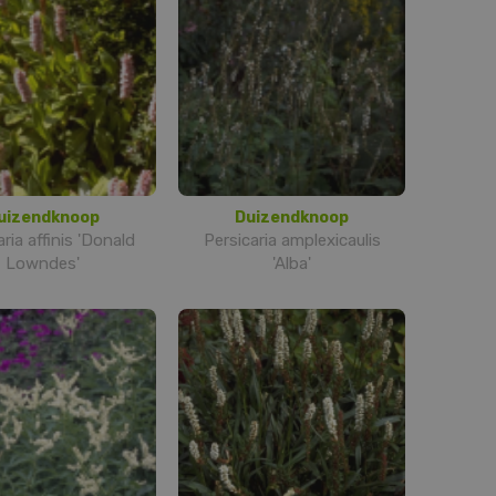
uizendknoop
Duizendknoop
ria affinis 'Donald
Persicaria amplexicaulis
Lowndes'
'Alba'