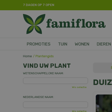
Ga
7 DAGEN OP 7 OPEN
naar
content
PROMOTIES
TUIN
WONEN
DIEREN
Home
Plantengids
VIND UW PLANT
WETENSCHAPPELIJKE NAAM:
DUI
Wis selectie
NEDERLANDSE NAAM:
Wis selectie