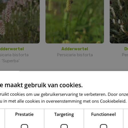
dderwortel
Adderwortel
D
sicaria bistorta
Persicaria bistorta
Per
'Superba'
e maakt gebruik van cookies.
ruikt cookies om uw gebruikerservaring te verbeteren. Door onze
 u in met alle cookies in overeenstemming met ons Cookiebeleid.
Prestatie
Targeting
Functioneel