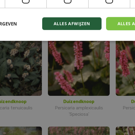
uizendknoop
Duizendknoop
D
aria vacciniifolia
Persicaria amplex.
Persic
'September Spires'
ERGEVEN
ALLES AFWIJZEN
ALLES 
uizendknoop
Duizendknoop
D
caria tenuicaulis
Persicaria amplexicaulis
Persic
'Speciosa'