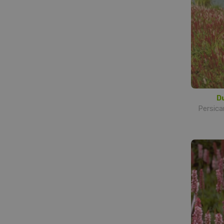
D
Persicar