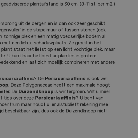
 geadviseerde plantafstand is 30 cm. (8-11 st. per m2.)
sprong uit de bergen en is dan ook zeer geschikt
oegenvuller' in de stapelmuur of tussen stenen (ook
en zonnige plek en een matig voedselrijke bodem al
met een lichte schaduwplaats. Ze groeit in het
 plant staat het liefst op een licht vochtige plek, maar
te. U kunt haar het best uitplanten in grotere
edekkend en laat zich moeilijk combineren met andere
sicaria affinis
? De
Persicaria affinis
is ook wel
oop
. Deze Polygonaceae heeft een maximale hoogt
meter. De
Duizendknoop
is wintergroen. Wilt u meer
f tips over deze
Persicaria affinis
? U bent van
incentrum maar houdt u er alstublieft rekening mee
tijd beschikbaar zijn, dus ook de Duizendknoop niet!