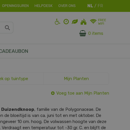
OPENINGSUREN
HELPDESK
OVER ONS
FREE
WIFI
0 items
CADEAUBON
ek op tuintype
Mijn Planten
Voeg toe aan Mijn Planten
s
Duizendknoop
, familie van de Polygonaceae. De
n de bloeitijd is van ca. juni tot en met oktober. De
 ongeveer 10 cm. hoog. De volwassen hoogte van deze
. Verdraagt een temperatuur tot -30 gr. C. en blijft de