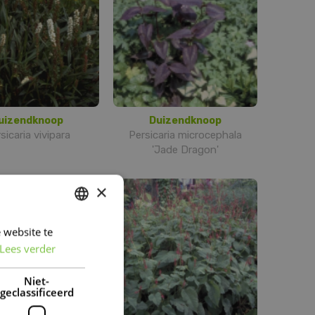
uizendknoop
Duizendknoop
sicaria vivipara
Persicaria microcephala
'Jade Dragon'
×
 website te
DUTCH
Lees verder
FRENCH
DUTCH
Niet-
geclassificeerd