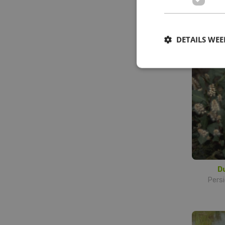
D
Persic
DETAILS WE
D
Persi