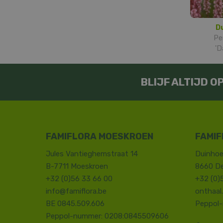
D
Per
'D
BLIJF ALTIJD 
FAMIFLORA MOESKROEN
FAMIF
Jules Vantieghemstraat 14
Duinhoe
B-7711 Moeskroen
8660 D
+32 (0)56 33 66 00
+32 (0)
info@famiflora.be
onthaal
BE 0845.509.606
Peppol
Peppol-nummer: 0208:0845509606