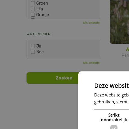
Groen
Lila
Oranje
Paars
Wis selectie
Rood
Roze
WINTERGROEN:
Wit
Zwart
Ja
A
Nee
Per
Wis selectie
Deze websit
Deze website geb
gebruiken, stemt
Strikt
noodzakelijk