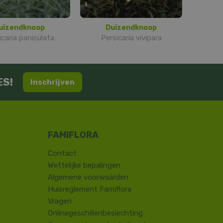
uizendknoop
Duizendknoop
icaria paniculata
Persicaria vivipara
ES!
Inschrijven
Contact
​Wettelijke bepalingen
Algemene voorwaarden
Huisreglement Famiflora
Vragen
Onlinegeschillenbeslechting