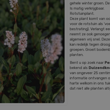
gehele winter groen. De
Is matig verkrijgbaar.
Rotstuinplant.
Deze plant komt van oor
voor de rotstuin als 'v
bestrating). Verlangt e
neemt ze ook genoegen 
algemeen vrij snel. Deze
kan redelijk tegen droog
groepen. Groeit bodemb
planten.
Bent u op zoek naar
Per
bekend als
Duizendkn
van ongeveer 25 centi
informatie ontvangen o
harte welkom in ons tu
dat niet alle planten al