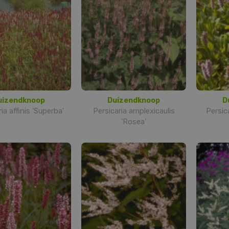
uizendknoop
Duizendknoop
D
ia affinis 'Superba'
Persicaria amplexicaulis
Persica
'Rosea'