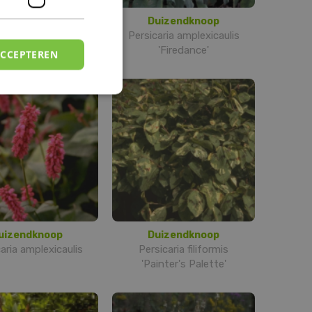
uizendknoop
Duizendknoop
aria amplexicaulis
Persicaria amplexicaulis
'Inverleith'
'Firedance'
ACCEPTEREN
uizendknoop
Duizendknoop
aria amplexicaulis
Persicaria filiformis
'Painter's Palette'