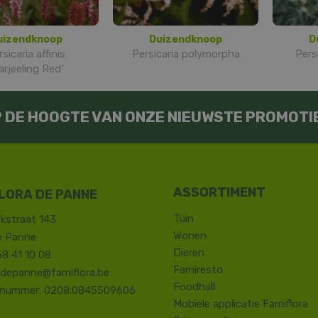
uizendknoop
Duizendknoop
D
sicaria affinis
Persicaria polymorpha
Pers
arjeeling Red'
OP DE HOOGTE VAN ONZE NIEUWSTE PROMOTI
LORA DE PANNE
Tuin
kstraat 143
Wonen
e Panne
Dieren
58 41 10 08
Famiresto
.depanne@famiflora.be
Foodhall
-nummer: 0208:0845509606
Mobiele applicatie Famiflora