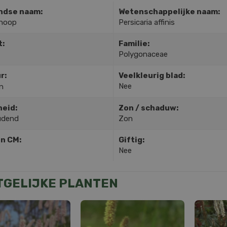
ndse naam:
Wetenschappelijke naam:
noop
Persicaria affinis
t:
Familie:
Polygonaceae
r:
Veelkleurig blad:
Nee
n
heid:
Zon / schaduw:
udend
Zon
in CM:
Giftig:
Nee
TGELIJKE PLANTEN