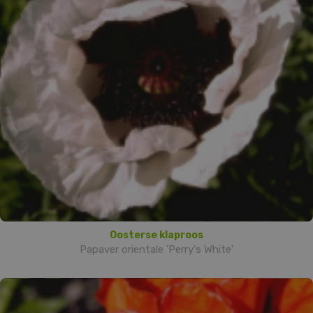
Oosterse klaproos
Papaver orientale 'Perry's White'