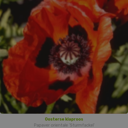
Oosterse klaproos
Papaver orientale 'Sturmfackel'