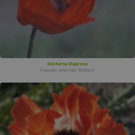
Oosterse klaproos
Papaver orientale 'Brilliant'