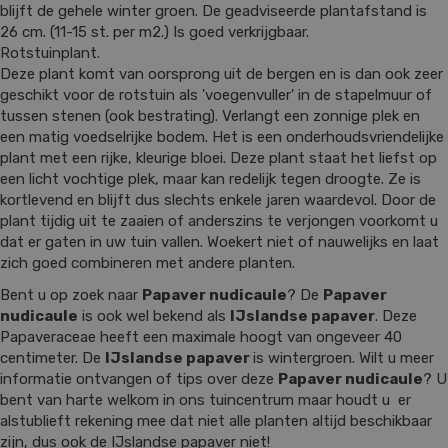
blijft de gehele winter groen. De geadviseerde plantafstand is
26 cm. (11-15 st. per m2.) Is goed verkrijgbaar.
Rotstuinplant.
Deze plant komt van oorsprong uit de bergen en is dan ook zeer
geschikt voor de rotstuin als 'voegenvuller' in de stapelmuur of
tussen stenen (ook bestrating). Verlangt een zonnige plek en
een matig voedselrijke bodem. Het is een onderhoudsvriendelijke
plant met een rijke, kleurige bloei. Deze plant staat het liefst op
een licht vochtige plek, maar kan redelijk tegen droogte. Ze is
kortlevend en blijft dus slechts enkele jaren waardevol. Door de
plant tijdig uit te zaaien of anderszins te verjongen voorkomt u
dat er gaten in uw tuin vallen. Woekert niet of nauwelijks en laat
zich goed combineren met andere planten.
Bent u op zoek naar
Papaver nudicaule
? De
Papaver
nudicaule
is ook wel bekend als
IJslandse papaver
. Deze
Papaveraceae heeft een maximale hoogt van ongeveer 40
centimeter. De
IJslandse papaver
is wintergroen. Wilt u meer
informatie ontvangen of tips over deze
Papaver nudicaule
? U
bent van harte welkom in ons tuincentrum maar houdt u er
alstublieft rekening mee dat niet alle planten altijd beschikbaar
zijn, dus ook de IJslandse papaver niet!