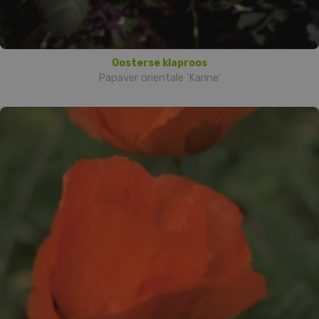
Oosterse klaproos
Papaver orientale 'Karine'