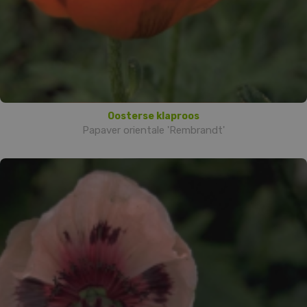
Oosterse klaproos
Papaver orientale 'Rembrandt'