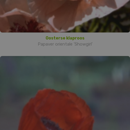
Oosterse klaproos
Papaver orientale 'Showgirl'