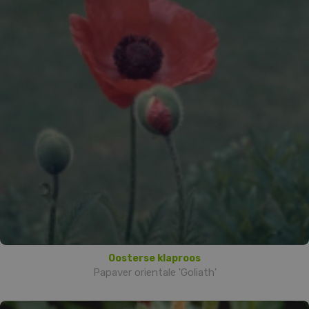
Oosterse klaproos
Papaver orientale 'Goliath'