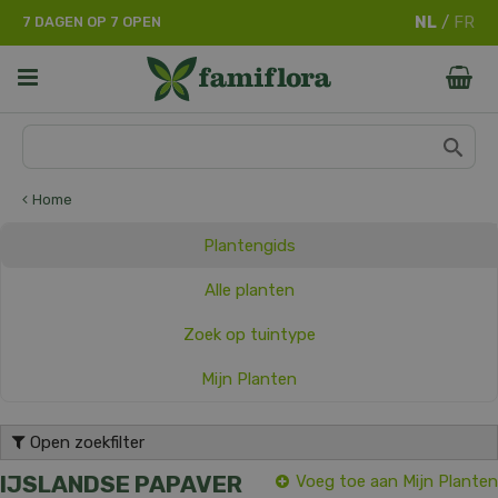
G
7 DAGEN OP 7 OPEN
a
n
a
a
r
c
o
n
Home
t
e
Plantengids
n
t
Alle planten
Zoek op tuintype
Mijn Planten
Open zoekfilter
IJSLANDSE PAPAVER
Voeg toe aan Mijn Planten