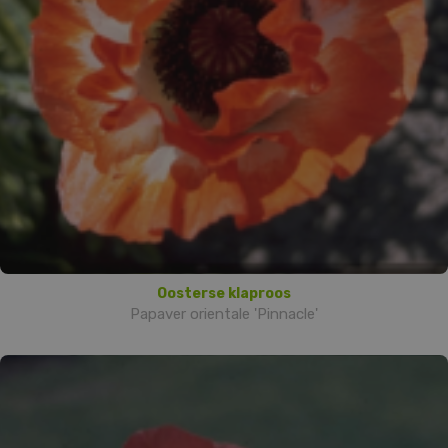
Oosterse klaproos
Papaver orientale 'Pinnacle'