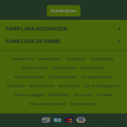
Inschrijven
FAMIFLORA MOESKROEN
FAMIFLORA DE PANNE
Tuincentrum
Kamerplanten
Tuinplanten
Tuindecoratie
Dierenvoeding
Tuinmeubelen
Huisdecoratie
Woonaccessoires
Decoratiecenter
Tuingereedschap
Tuincenter
Kerstdecoratie
Kerstbomen
Top 10 Kamerplanten
Gazon Aanleggen
Meststoffen
Cactussen
Orchidee
Vleesetende planten
Kerstversiering