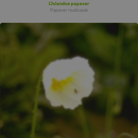
IJslandse papaver
Papaver nudicaule