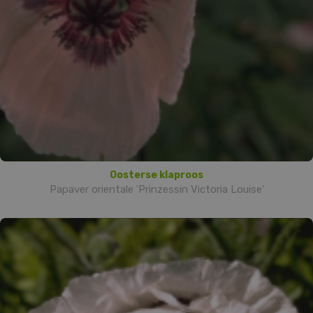
Oosterse klaproos
Papaver orientale 'Prinzessin Victoria Louise'