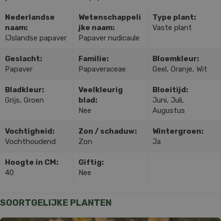
Nederlandse
Wetenschappeli
Type plant:
naam:
jke naam:
Vaste plant
IJslandse papaver
Papaver nudicaule
Geslacht:
Familie:
Bloemkleur:
Papaver
Papaveraceae
Geel, Oranje, Wit
Bladkleur:
Veelkleurig
Bloeitijd:
Grijs, Groen
blad:
Juni, Juli,
Nee
Augustus
Vochtigheid:
Zon / schaduw:
Wintergroen:
Vochthoudend
Zon
Ja
Hoogte in CM:
Giftig:
40
Nee
SOORTGELIJKE PLANTEN