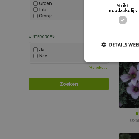
Groen
Strikt
Lila
noodzakelijk
Oranje
Ge
Paars
Oxalis
Wis selectie
Rood
Roze
WINTERGROEN:
Wit
DETAILS WE
Zwart
Ja
Nee
Wis selectie
K
Oxal