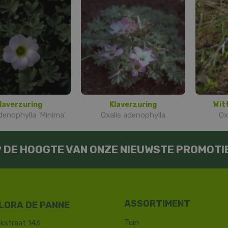
laverzuring
Klaverzuring
Wit
denophylla 'Minima'
Oxalis adenophylla
Ox
OP DE HOOGTE VAN ONZE NIEUWSTE PROMOTI
LORA DE PANNE
Tuin
kstraat 143