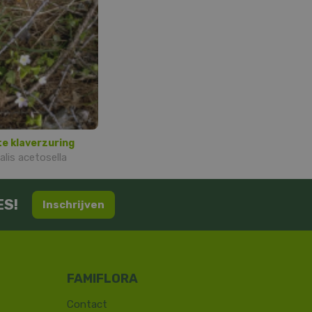
te klaverzuring
alis acetosella
ES!
Inschrijven
Contact