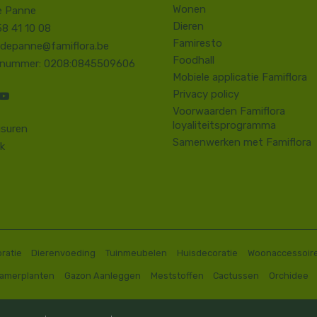
Wonen
e Panne
Dieren
58 41 10 08
Famiresto
.depanne@famiflora.be
Foodhall
-nummer: 0208:0845509606
Mobiele applicatie Famiflora
Privacy policy
Voorwaarden Famiflora
loyaliteitsprogramma
suren
Samenwerken met Famiflora
k
ratie
Dierenvoeding
Tuinmeubelen
Huisdecoratie
Woonaccessoir
Kamerplanten
Gazon Aanleggen
Meststoffen
Cactussen
Orchidee