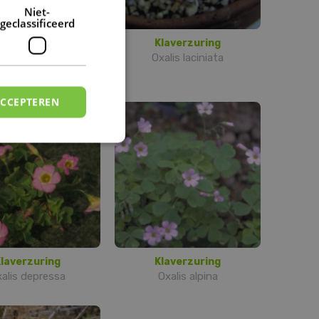
DUTCH
Niet-
geclassificeerd
laverzuring
Klaverzuring
lis patagonica
Oxalis laciniata
ACCEPTEREN
laverzuring
Klaverzuring
alis depressa
Oxalis alpina