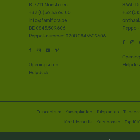
B-7711 Moeskroen
8660 D
+32 (0)56 33 66 00
+32 (0)
info@famiflora.be
onthaal
BE 0845.509.606
Peppol
Peppol-nummer: 0208:0845509606
Opening
Openingsuren
Helpdes
Helpdesk
Tuincentrum
Kamerplanten
Tuinplanten
Tuindeco
Kerstdecoratie
Kerstbomen
Top 10 