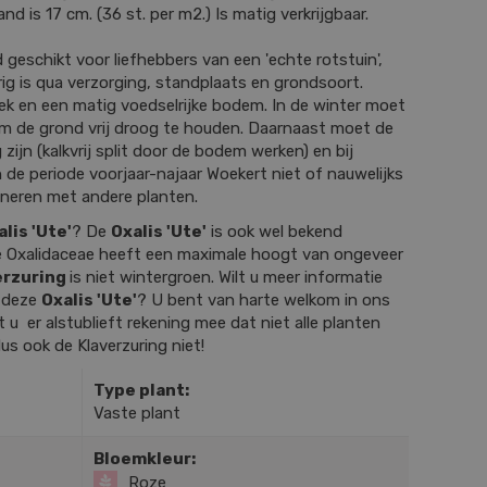
d is 17 cm. (36 st. per m2.) Is matig verkrijgbaar.
d geschikt voor liefhebbers van een 'echte rotstuin',
ig is qua verzorging, standplaats en grondsoort.
ek en een matig voedselrijke bodem. In de winter moet
om de grond vrij droog te houden. Daarnaast moet de
 zijn (kalkvrij split door de bodem werken) en bij
n de periode voorjaar-najaar Woekert niet of nauwelijks
ineren met andere planten.
lis 'Ute'
? De
Oxalis 'Ute'
is ook wel bekend
e Oxalidaceae heeft een maximale hoogt van ongeveer
erzuring
is niet wintergroen. Wilt u meer informatie
r deze
Oxalis 'Ute'
? U bent van harte welkom in ons
u er alstublieft rekening mee dat niet alle planten
dus ook de Klaverzuring niet!
Type plant:
Vaste plant
Bloemkleur:
Roze