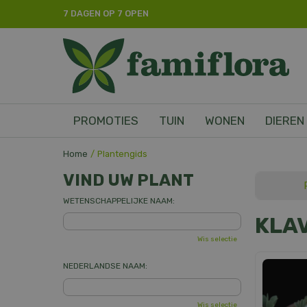
Ga
7 DAGEN OP 7 OPEN
naar
content
PROMOTIES
TUIN
WONEN
DIEREN
Home
Plantengids
VIND UW PLANT
WETENSCHAPPELIJKE NAAM:
KLA
Wis selectie
NEDERLANDSE NAAM:
Wis selectie