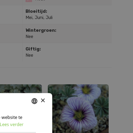
Bloeitijd:
Mei, Juni, Juli
Wintergroen:
Nee
Giftig:
Nee
×
 website te
DUTCH
Lees verder
FRENCH