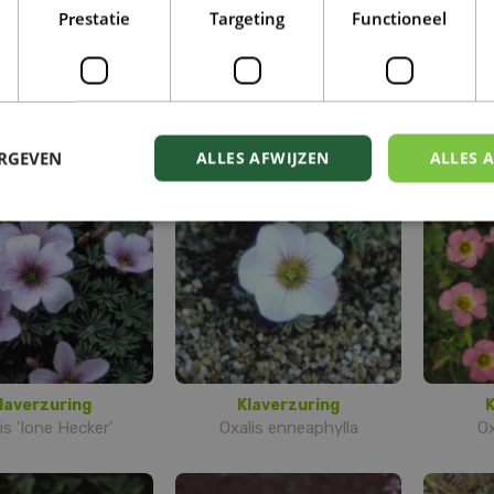
Prestatie
Targeting
Functioneel
luksklavertje
Klaverzuring
K
 tetraphylla 'Iron
Oxalis 'Tina'
Oxa
Cross'
ERGEVEN
ALLES AFWIJZEN
ALLES 
laverzuring
Klaverzuring
K
is 'Ione Hecker'
Oxalis enneaphylla
Ox