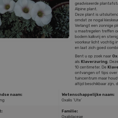
geadviseerde plantafstan
Alpine plant.
Deze plant is uitsluiten
omdat ze nogal kieskeur
Verlangt een zonnige pl
u maatregelen treffen 
bodem kalkvrij en stenig
voorkeur licht vochtig i
en laat zich goed comb
Bent u op zoek naar
Oxa
als
Klaverzuring
. Dez
10 centimeter. De
Klav
ontvangen of tips ove
tuincentrum maar houdt 
altijd beschikbaar zijn, 
ndse naam:
Wetenschappelijke naam:
ing
Oxalis 'Ute'
t:
Familie:
Oxalidaceae