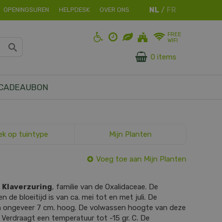
OPENINGSUREN
HELPDESK
OVER ONS
FREE
WIFI
0 items
CADEAUBON
ek op tuintype
Mijn Planten
Voeg toe aan Mijn Planten
s
Klaverzuring
, familie van de Oxalidaceae. De
n de bloeitijd is van ca. mei tot en met juli. De
 en ongeveer 7 cm. hoog. De volwassen hoogte van deze
. Verdraagt een temperatuur tot -15 gr. C. De