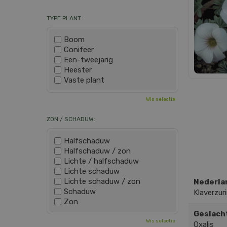
TYPE PLANT:
Boom
Conifeer
Een-tweejarig
Heester
Vaste plant
Wis selectie
ZON / SCHADUW:
Halfschaduw
Halfschaduw / zon
Lichte / halfschaduw
Lichte schaduw
Lichte schaduw / zon
Nederla
Schaduw
Klaverzur
Zon
Geslach
Wis selectie
Oxalis