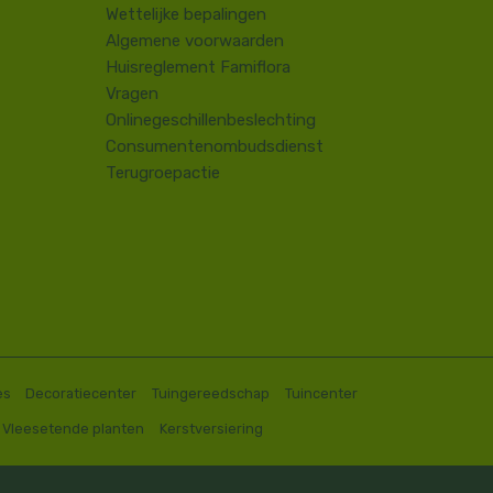
​Wettelijke bepalingen
Algemene voorwaarden
Huisreglement Famiflora
Vragen
Onlinegeschillenbeslechting
Consumentenombudsdienst
Terugroepactie
es
Decoratiecenter
Tuingereedschap
Tuincenter
Vleesetende planten
Kerstversiering