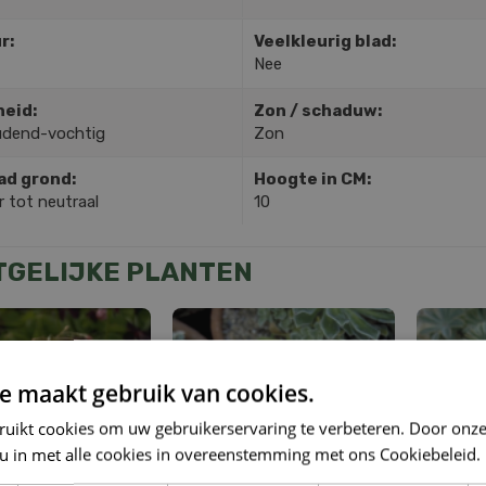
r:
Veelkleurig blad:
Nee
heid:
Zon / schaduw:
dend-vochtig
Zon
ad grond:
Hoogte in CM:
 tot neutraal
10
TGELIJKE PLANTEN
e maakt gebruik van cookies.
ruikt cookies om uw gebruikerservaring te verbeteren. Door onze
 u in met alle cookies in overeenstemming met ons Cookiebeleid.