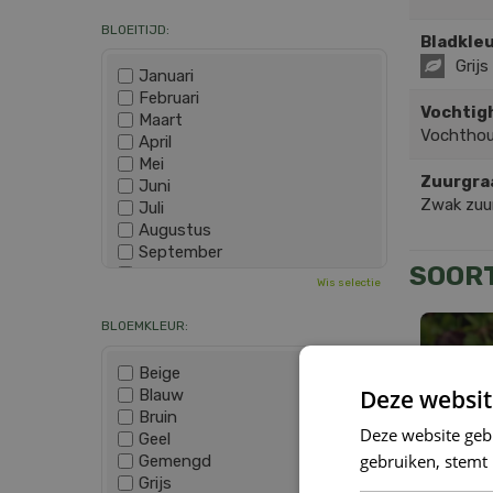
BLOEITIJD:
Bladkleu
Grijs
Januari
Februari
Vochtig
Maart
Vochthou
April
Mei
Zuurgra
Juni
Zwak zuur
Juli
Augustus
September
SOOR
Oktober
Wis selectie
November
December
BLOEMKLEUR:
Beige
Deze websit
Blauw
Bruin
Deze website geb
Geel
gebruiken, stemt
Gemengd
Grijs