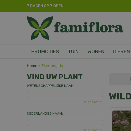
Ga
7 DAGEN OP 7 OPEN
naar
content
PROMOTIES
TUIN
WONEN
DIEREN
Home
Plantengids
VIND UW PLANT
WETENSCHAPPELIJKE NAAM:
WIL
Wis selectie
NEDERLANDSE NAAM:
Wis selectie