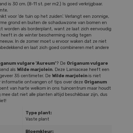
d is 30 cm. (8-11 st. per m2.) Is goed verkrijgbaar.
mte.
ikt voor 'de tuin op het zuiden'. Verlangt een zonnige,
 arme grond en buiten de schaduwzone van bomen en
kt worden als borderplant, want ze laat zich eenvoudig
 heeft in de winter bescherming nodig tegen
sneeuw. In de zomer moet u ervoor waken dat ze niet
mbedekkend en laat zich goed combineren met andere
iganum vulgare 'Aureum'
? De
Origanum vulgare
kend als
Wilde marjolein
. Deze Lamiaceae heeft een
geveer 35 centimeter. De
Wilde marjolein
is niet
r informatie ontvangen of tips over deze
Origanum
bent van harte welkom in ons tuincentrum maar houdt
g mee dat niet alle planten altijd beschikbaar zijn, dus
iet!
Type plant:
Vaste plant
Bloemkleur: