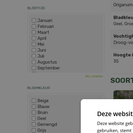
Origanum
BLOEITIJD:
Bladkleu
Januari
Geel, Gro
Februari
Maart
Vochtig
April
Droog-v
Mei
Juni
Hoogte 
Juli
35
Augustus
September
Oktober
Wis selectie
SOOR
November
December
BLOEMKLEUR:
Beige
Blauw
Deze websit
Bruin
Geel
Deze website geb
Gemengd
gebruiken, stemt
Grijs