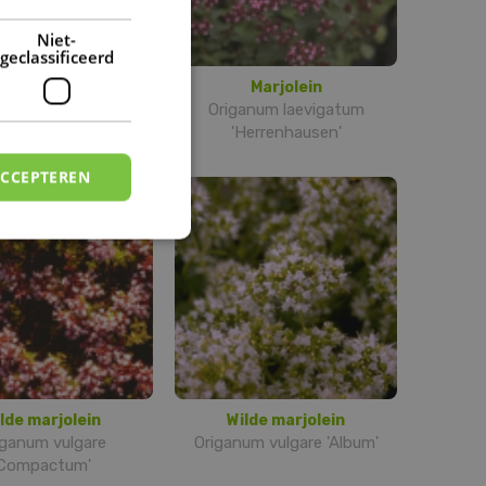
DUTCH
Niet-
geclassificeerd
Marjolein
Marjolein
anum laevigatum
Origanum laevigatum
'Hopleys'
'Herrenhausen'
ACCEPTEREN
lde marjolein
Wilde marjolein
iganum vulgare
Origanum vulgare 'Album'
'Compactum'