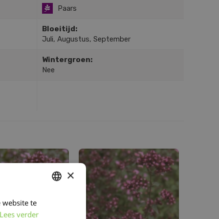
Paars
Bloeitijd:
Juli, Augustus, September
Wintergroen:
Nee
×
 website te
DUTCH
Lees verder
FRENCH