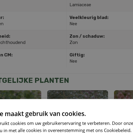
Lamiaceae
r:
Veelkleurig blad:
en
Nee
heid:
Zon / schaduw:
ochthoudend
Zon
in CM:
Giftig:
Nee
TGELIJKE PLANTEN
e maakt gebruik van cookies.
ruikt cookies om uw gebruikerservaring te verbeteren. Door onze
 u in met alle cookies in overeenstemming met ons Cookiebeleid.