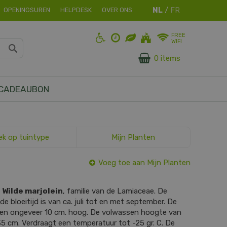
OPENINGSUREN
HELPDESK
OVER ONS
FREE
WIFI
0 items
CADEAUBON
ek op tuintype
Mijn Planten
Voeg toe aan Mijn Planten
s
Wilde marjolein
, familie van de Lamiaceae. De
 de bloeitijd is van ca. juli tot en met september. De
l en ongeveer 10 cm. hoog. De volwassen hoogte van
35 cm. Verdraagt een temperatuur tot -25 gr. C. De