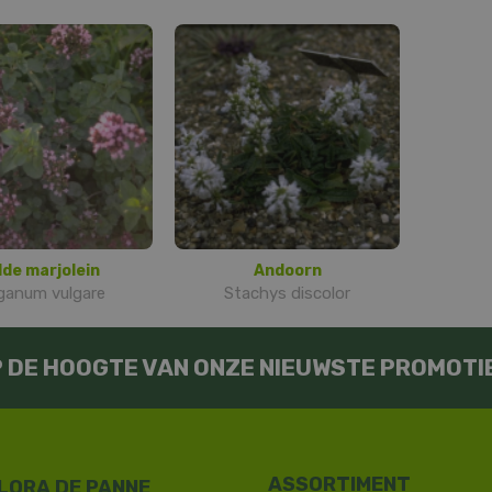
lde marjolein
Andoorn
ganum vulgare
Stachys discolor
OP DE HOOGTE VAN ONZE NIEUWSTE PROMOTI
LORA DE PANNE