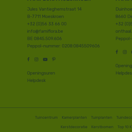
Jules Vantieghemstraat 14
Duinhoe
B-7711 Moeskroen
8660 D
+32 (0)56 33 66 00
+32 (0)
info@famiflora.be
onthaal
BE 0845.509.606
Peppol
Peppol-nummer: 0208:0845509606
Opening
Openingsuren
Helpdes
Helpdesk
Tuincentrum
Kamerplanten
Tuinplanten
Tuindeco
Kerstdecoratie
Kerstbomen
Top 10 