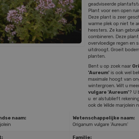
geadviseerde plantafstan
Plant voor een open rui
Deze plant is zeer gesch
warme plek op niet te
heesters. Ze kan gebrui
combineren. Deze plant
overvloedige regen en 
uitdroogt. Groeit bode
planten.
Bent u op zoek naar
Or
'Aureum'
is ook wel be
maximale hoogt van on
wintergroen. Wilt u mee
vulgare 'Aureum'
? U 
u er alstublieft rekenin
ook de Wilde marjolein n
ndse naam:
Wetenschappelijke naam:
jolein
Origanum vulgare 'Aureum'
t:
Familie: