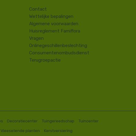
Contact
​Wettelijke bepalingen
Algemene voorwaarden
Huisreglement Famiflora
Vragen
Onlinegeschillenbeslechting
Consumentenombudsdienst
Terugroepactie
es
Decoratiecenter
Tuingereedschap
Tuincenter
Vleesetende planten
Kerstversiering