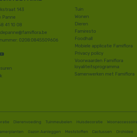
Tuin
kstraat 143
Wonen
e Panne
Dieren
58 41 10 08
Famiresto
.depanne@famiflora.be
Foodhall
-nummer: 0208:0845509606
Mobiele applicatie Famiflora
Privacy policy
Voorwaarden Famiflora
loyaliteitsprogramma
suren
Samenwerken met Famiflora
k
ratie
Dierenvoeding
Tuinmeubelen
Huisdecoratie
Woonaccessoir
Kamerplanten
Gazon Aanleggen
Meststoffen
Cactussen
Orchidee