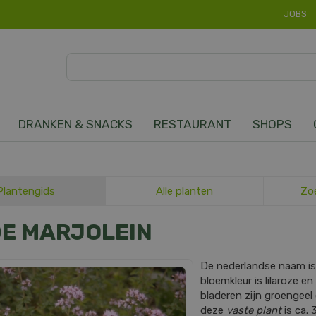
JOBS
DRANKEN & SNACKS
RESTAURANT
SHOPS
Plantengids
Alle planten
Zo
DE MARJOLEIN
De nederlandse naam i
bloemkleur is lilaroze en
bladeren zijn groengee
deze
vaste plant
is ca. 