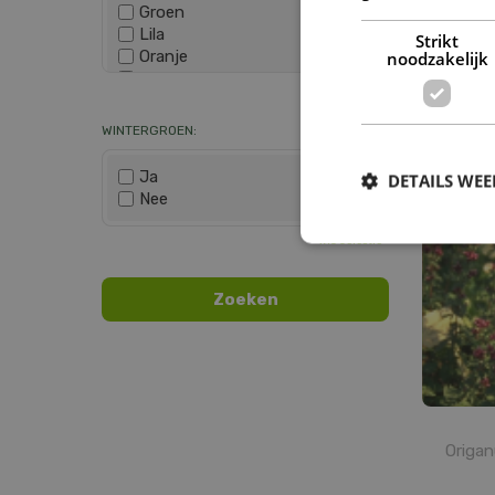
Groen
Lila
Strikt
Oranje
noodzakelijk
Paars
Wis selectie
Rood
Origan
Roze
WINTERGROEN:
Wit
Zwart
Ja
DETAILS WE
Nee
Wis selectie
Origan