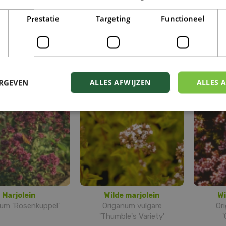
Prestatie
Targeting
Functioneel
Marjolein
Marjolein
um 'Kent Beauty'
Origanum microphyllum
Orig
ERGEVEN
ALLES AFWIJZEN
ALLES 
Marjolein
Wilde marjolein
Wi
um 'Rosenkuppel'
Origanum vulgare
Or
'Thumble's Variety'